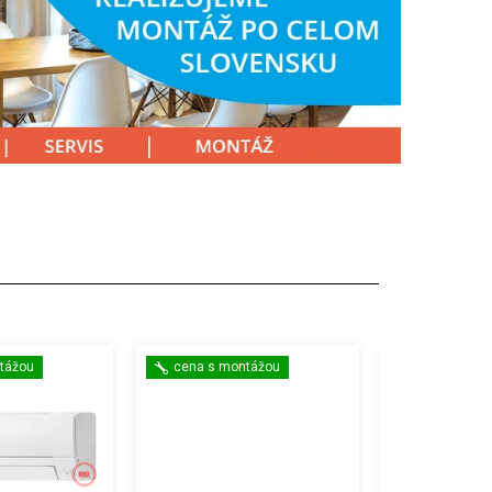
tážou
cena s montážou
Akcia