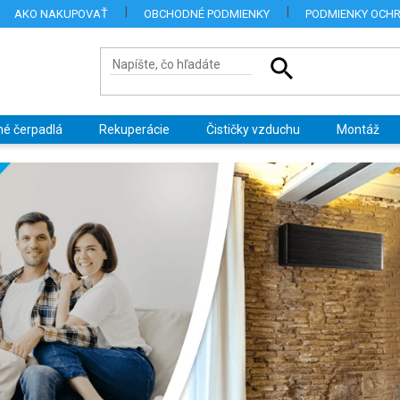
AKO NAKUPOVAŤ
OBCHODNÉ PODMIENKY
PODMIENKY OCH
né čerpadlá
Rekuperácie
Čističky vzduchu
Montáž