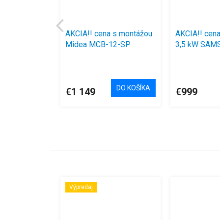
AKCIA!! cena s montážou
AKCIA!! cen
Midea MCB-12-SP
3,5 kW SAM
Breezeless E 3,5 kW
AR12TXHQA
CB1-12HRFN8-I + CB1-
AR12TXHQA
Priemerné
hodnotenie
12HFNX-O
produktu
DO KOŠÍKA
€1 149
€999
je
4,3
z
5
hviezdičiek.
Výpredaj