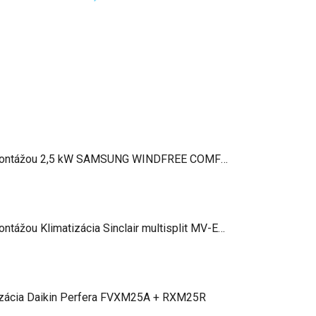
AKCIA!! cena s montážou 2,5 kW SAMSUNG WINDFREE COMFORT S2 AR60F09C1AWNEU + AR60F09C1AWXEU
AKCIA!! cena s montážou Klimatizácia Sinclair multisplit MV-E14BI2 4 kW + 2 x 2,7 kW Ray (SIH-09BIR)
izácia Daikin Perfera FVXM25A + RXM25R