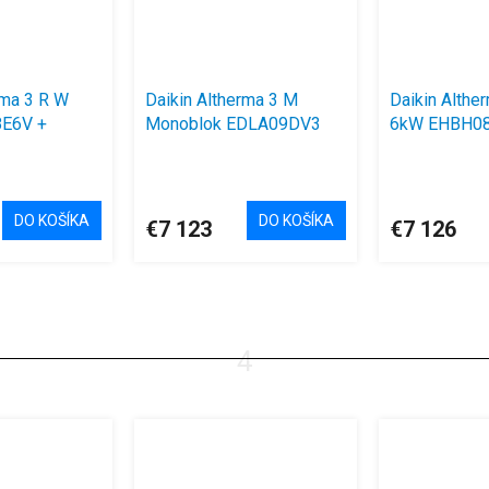
rma 3 R W
Daikin Altherma 3 M
Daikin Althe
E6V +
Monoblok EDLA09DV3
6kW EHBH0
ERGA06EVA
DO KOŠÍKA
DO KOŠÍKA
€7 123
€7 126
4