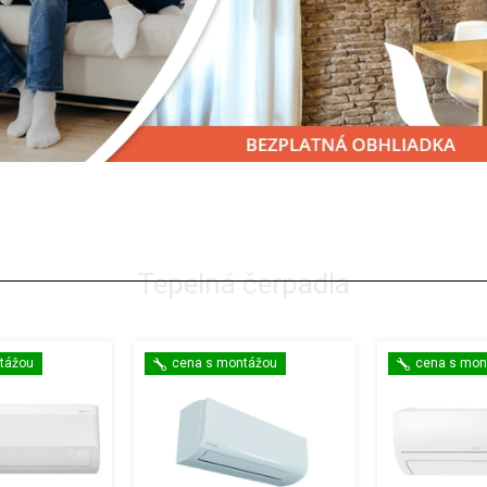
Tepelná čerpadla
tážou
cena s montážou
cena s mon