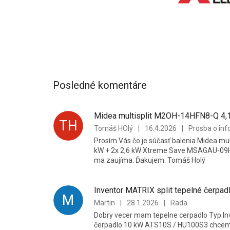
Posledné komentáre
TH
Tomáš HOlý
|
16.4.2026
|
Prosba o inf
Prosím Vás čo je súčasť balenia Midea mu
kW + 2x 2,6 kW Xtreme Save MSAGAU-09
ma zaujíma. Ďakujem. Tomáš Holý
M
Martin
|
28.1.2026
|
Rada
Dobry vecer mam tepelne cerpadlo Typ:Inv
čerpadlo 10 kW ATS10S / HU100S3 chcem 