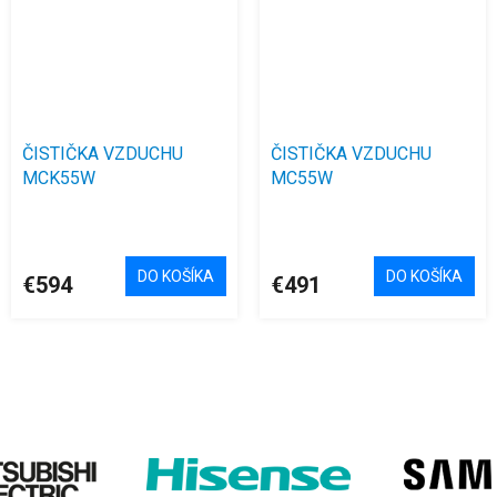
ČISTIČKA VZDUCHU
ČISTIČKA VZDUCHU
MCK55W
MC55W
Priemerné
hodnotenie
produktu
DO KOŠÍKA
DO KOŠÍKA
€594
€491
je
4,5
z
5
hviezdičiek.