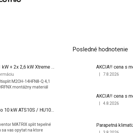
Posledné hodnotenie
Midea multisplit M2OH-14HFN8-Q 4,1 kW + 2x 2,6 kW Xtreme Save MSAGAU-09HRFNX
ormáciu
|
7.8.2026
Hodnotenie
ltisplit M2OH-14HFN8-Q 4,1
produktu
HRFNX montážny materiál
je
5
z
|
4.8.2026
5
Hodnotenie
Inventor MATRIX split tepelné čerpadlo 10 kW ATS10S / HU100S3
hviezdičiek.
produktu
je
5
entor MATRIX split tepelné
Parapetná klimat
z
sa vas opytat na ktore
|
3.8.2026