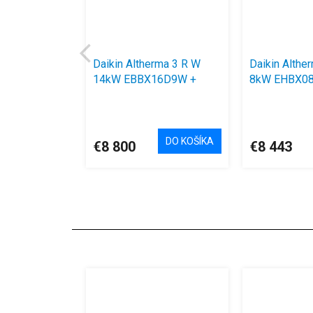
Daikin Altherma 3 R W
Daikin Althe
14kW EBBX16D9W +
8kW EHBX08
ERLA14DW1
ERGA08EVA
DO KOŠÍKA
€8 800
€8 443