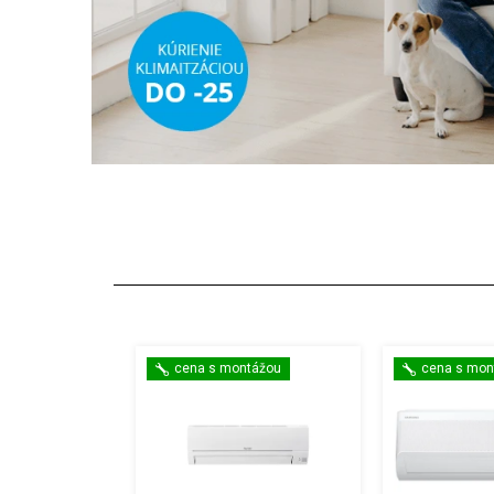
cena s montážou
cena s mon