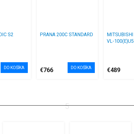
DIC S2
PRANA 200C STANDARD
MITSUBISHI
VL-100(E)U5-
vypínač
Priemerné
hodnotenie
produktu
DO KOŠÍKA
DO KOŠÍKA
€766
€489
je
4,4
z
5
hviezdičiek.
5