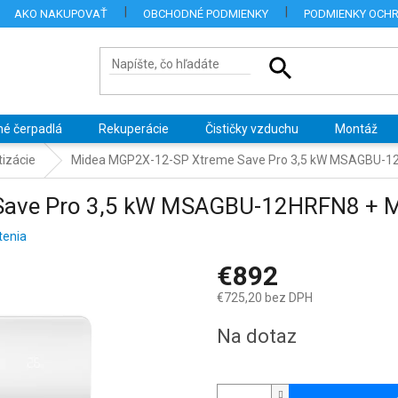
AKO NAKUPOVAŤ
OBCHODNÉ PODMIENKY
PODMIENKY OCH
né čerpadlá
Rekuperácie
Čističky vzduchu
Montáž
izácie
Midea MGP2X-12-SP Xtreme Save Pro 3,5 kW MSAGBU-
 Save Pro 3,5 kW MSAGBU-12HRFN8 +
tenia
€892
€725,20 bez DPH
Jednotková
Na dotaz
cena: