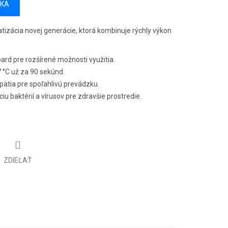
ÍKA
atizácia novej generácie, ktorá kombinuje rýchly výkon
oard pre rozšírené možnosti využitia.
 °C už za 90 sekúnd.
ätia pre spoľahlivú prevádzku.
iu baktérií a vírusov pre zdravšie prostredie.
ZDIEĽAŤ