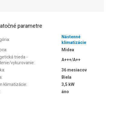
atočné parametre
Nástenné
gória
:
klimatizácie
bca
:
Midea
etická trieda -
A+++/A++
denie/vykurovanie
:
ka
:
36 mesiacov
a
:
Biela
n klimatizácie
:
3,5 kW
:
áno