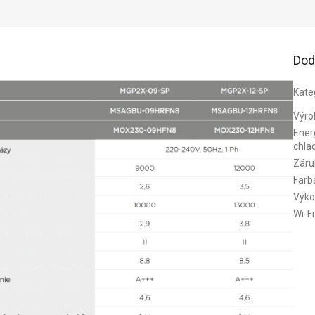
Dod
Kate
Výro
Energ
chla
Záru
Farb
Výko
Wi-Fi