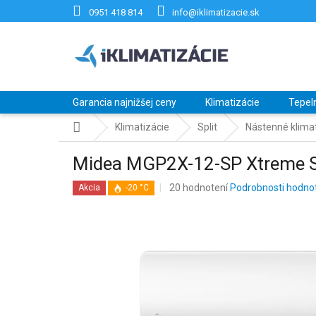
Prejsť
0951 418 814
info@iklimatizacie.sk
na
obsah
Garancia najnižšej ceny
Klimatizácie
Tepel
Domov
Klimatizácie
Split
Nástenné klimat
Midea MGP2X-12-SP Xtreme
Priemerné
20 hodnotení
Podrobnosti hodno
Akcia
-20 °C
hodnotenie
produktu
je
4,3
z
5
hviezdičiek.