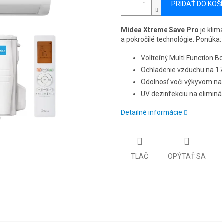
PRIDAŤ DO KOŠ
Midea Xtreme Save Pro
je klim
a pokročilé technológie. Ponúka:
Voliteľný Multi Function B
Ochladenie vzduchu na 17
Odolnosť voči výkyvom nap
UV dezinfekciu na eliminác
Detailné informácie
TLAČ
OPÝTAŤ SA