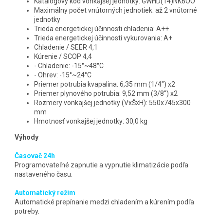
Katalógový kód vonkajšej jednotky: GWHD(14)NK6OO
Maximálny počet vnútorných jednotiek: až 2 vnútorné
jednotky
Trieda energetickej účinnosti chladenia: A++
Trieda energetickej účinnosti vykurovania: A+
Chladenie / SEER 4,1
Kúrenie / SCOP 4,4
- Chladenie: -15°~48°C
- Ohrev: -15°~24°C
Priemer potrubia kvapalina: 6,35 mm (1/4") x2
Priemer plynového potrubia: 9,52 mm (3/8") x2
Rozmery vonkajšej jednotky (VxŠxH): 550x745x300
mm
Hmotnosť vonkajšej jednotky: 30,0 kg
Výhody
Časovač 24h
Programovateľné zapnutie a vypnutie klimatizácie podľa
nastaveného času.
Automatický režim
Automatické prepínanie medzi chladením a kúrením podľa
potreby.