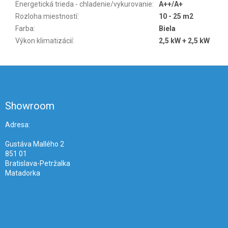
Energetická trieda - chladenie/vykurovanie
:
A++/A+
Rozloha miestností
:
10 - 25 m2
Farba
:
Biela
Výkon klimatizácií
:
2,5 kW + 2,5 kW
Z
á
p
ä
Showroom
t
i
Adresa:
e
Gustáva Mallého 2
851 01
Bratislava-Petržalka
Matadorka