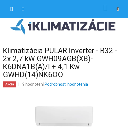
Prejsť
NÁKU
na
obsah
KOŠÍK
Klimatizácia PULAR Inverter - R32 -
2x 2,7 kW GWH09AGB(XB)-
K6DNA1B(A)/I + 4,1 Kw
GWHD(14)NK6OO
Priemerné
9 hodnotení
Podrobnosti hodnotenia
Akcia
hodnotenie
produktu
je
4,9
z
5
hviezdičiek.