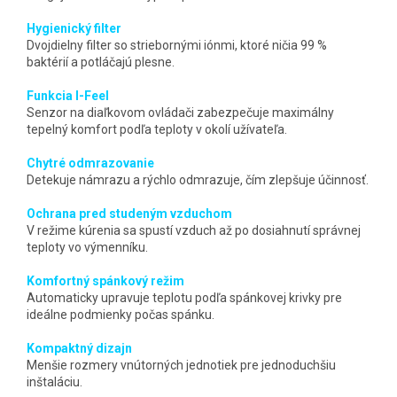
Hygienický filter
Dvojdielny filter so striebornými iónmi, ktoré ničia 99 %
baktérií a potláčajú plesne.
Funkcia I-Feel
Senzor na diaľkovom ovládači zabezpečuje maximálny
tepelný komfort podľa teploty v okolí užívateľa.
Chytré odmrazovanie
Detekuje námrazu a rýchlo odmrazuje, čím zlepšuje účinnosť.
Ochrana pred studeným vzduchom
V režime kúrenia sa spustí vzduch až po dosiahnutí správnej
teploty vo výmenníku.
Komfortný spánkový režim
Automaticky upravuje teplotu podľa spánkovej krivky pre
ideálne podmienky počas spánku.
Kompaktný dizajn
Menšie rozmery vnútorných jednotiek pre jednoduchšiu
inštaláciu.