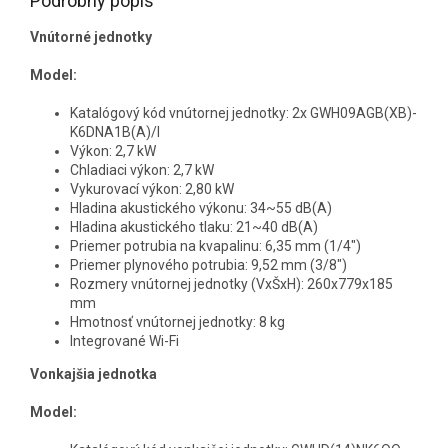
Podrobný popis
Vnútorné jednotky
Model:
Katalógový kód vnútornej jednotky: 2x GWH09AGB(XB)-
K6DNA1B(A)/I
Výkon: 2,7 kW
Chladiaci výkon: 2,7 kW
Vykurovací výkon: 2,80 kW
Hladina akustického výkonu: 34~55 dB(A)
Hladina akustického tlaku: 21~40 dB(A)
Priemer potrubia na kvapalinu: 6,35 mm (1/4")
Priemer plynového potrubia: 9,52 mm (3/8")
Rozmery vnútornej jednotky (VxŠxH): 260x779x185
mm
Hmotnosť vnútornej jednotky: 8 kg
Integrované Wi-Fi
Vonkajšia jednotka
Model: