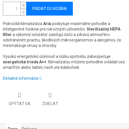
PRIDAŤ DO KOŠÍKA
Pokročilá klimatizácia
Aria
poskytuje maximálne pohodlie a
inteligentné funkcie pre náročných užívateľov.
Sterilizačný HEPA
filter
a výkonný ionizátor zaisťujú čistú a zdravú atmosféru
odstránením prachu, škodlivých mikroorganizmov a alergénov, čo
minimalizuje vírusy a choroby.
Vysokú energetickú účinnosť a nízku spotrebu zabezpečuje
energetická trieda A++
. Klimatizáciu môžete pohodlne ovládať cez
smartfón alebo tablet, nech ste kdekoľvek.
Detailné informácie
OPÝTAŤ SA
ZDIEĽAŤ
Popis
Diskusia