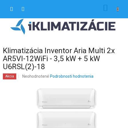
Prejsť
NÁKU
na
obsah
KOŠÍK
Klimatizácia Inventor Aria Multi 2x
AR5VI-12WiFi - 3,5 kW + 5 kW
U6RSL(2)-18
Priemerné
Neohodnotené
Podrobnosti hodnotenia
Akcia
hodnotenie
produktu
je
0,0
z
5
hviezdičiek.