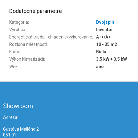
Dodatočné parametre
Kategória
:
Dvojsplit
Výrobca
:
Inventor
Energetická trieda - chladenie/vykurovanie
:
A++/A+
Rozloha miestností
:
10 - 35 m2
Farba
:
Biela
Výkon klimatizácií
:
3,5 kW + 3,5 kW
Wi-Fi
:
áno
Z
á
p
ä
Showroom
t
i
Adresa:
e
Gustáva Mallého 2
851 01