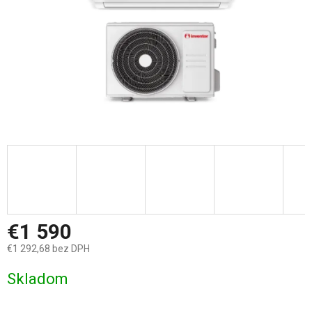
€1 590
€1 292,68 bez DPH
Jednotková
Skladom
cena: