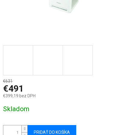
€631
–22 %
€491
€399,19 bez DPH
Jednotková
Skladom
cena:
PRIDAŤ DO KOŠÍKA