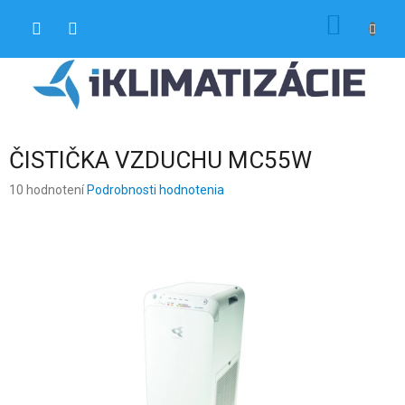
Prejsť
NÁKU
na
obsah
KOŠÍK
ČISTIČKA VZDUCHU MC55W
Priemerné
10 hodnotení
Podrobnosti hodnotenia
hodnotenie
produktu
je
4,5
z
5
hviezdičiek.