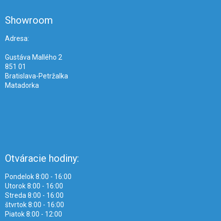
n
i
p
i
e
ä
e
Showroom
p
t
r
i
Adresa:
v
e
k
Gustáva Mallého 2
y
851 01
v
Bratislava-Petržalka
ý
Matadorka
p
i
s
u
Otváracie hodiny:
Pondelok 8:00 - 16:00
Utorok 8:00 - 16:00
Streda 8:00 - 16:00
štvrtok 8:00 - 16:00
Piatok 8:00 - 12:00