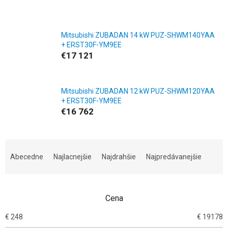
Mitsubishi ZUBADAN 14 kW PUZ-SHWM140YAA
+ ERST30F-YM9EE
€17 121
Mitsubishi ZUBADAN 12 kW PUZ-SHWM120YAA
+ ERST30F-YM9EE
€16 762
R
a
Abecedne
Najlacnejšie
Najdrahšie
Najpredávanejšie
d
e
n
Cena
i
e
€
248
€
19178
p