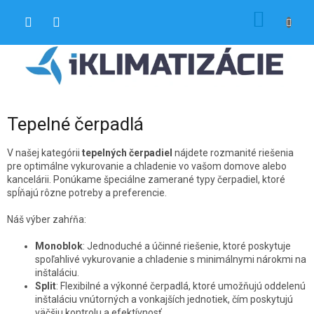
Prejsť
NÁKU
na
obsah
KOŠÍK
Tepelné čerpadlá
V našej kategórii
tepelných čerpadiel
nájdete rozmanité riešenia
pre optimálne vykurovanie a chladenie vo vašom domove alebo
kancelárii. Ponúkame špeciálne zamerané typy čerpadiel, ktoré
spĺňajú rôzne potreby a preferencie.
Náš výber zahŕňa:
Monoblok
: Jednoduché a účinné riešenie, ktoré poskytuje
spoľahlivé vykurovanie a chladenie s minimálnymi nárokmi na
inštaláciu.
Split
: Flexibilné a výkonné čerpadlá, ktoré umožňujú oddelenú
inštaláciu vnútorných a vonkajších jednotiek, čím poskytujú
väčšiu kontrolu a efektívnosť.