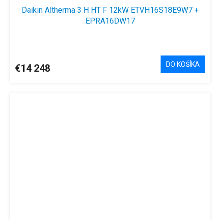
Daikin Altherma 3 H HT F 12kW ETVH16S18E9W7 +
EPRA16DW17
DO KOŠÍKA
€14 248