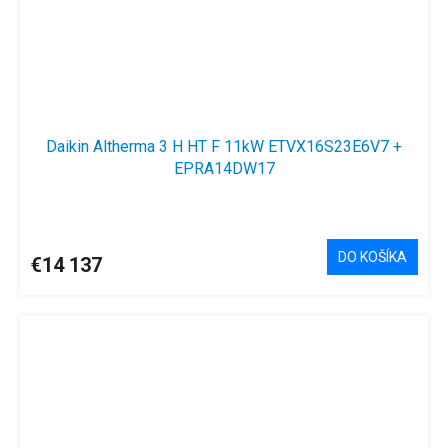
Daikin Altherma 3 H HT F 11kW ETVX16S23E6V7 +
EPRA14DW17
DO KOŠÍKA
€14 137