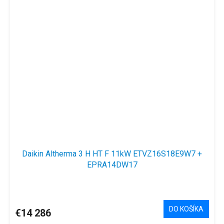
Daikin Altherma 3 H HT F 11kW ETVZ16S18E9W7 +
EPRA14DW17
DO KOŠÍKA
€14 286