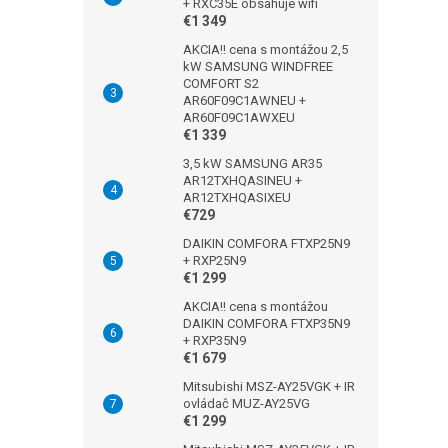
+ RXC35E obsahuje wifi
€1 349
AKCIA!! cena s montážou 2,5
kW SAMSUNG WINDFREE
COMFORT S2
AR60F09C1AWNEU +
AR60F09C1AWXEU
€1 339
3,5 kW SAMSUNG AR35
AR12TXHQASINEU +
AR12TXHQASIXEU
€729
DAIKIN COMFORA FTXP25N9
+ RXP25N9
€1 299
AKCIA!! cena s montážou
DAIKIN COMFORA FTXP35N9
+ RXP35N9
€1 679
Mitsubishi MSZ-AY25VGK + IR
ovládač MUZ-AY25VG
€1 299