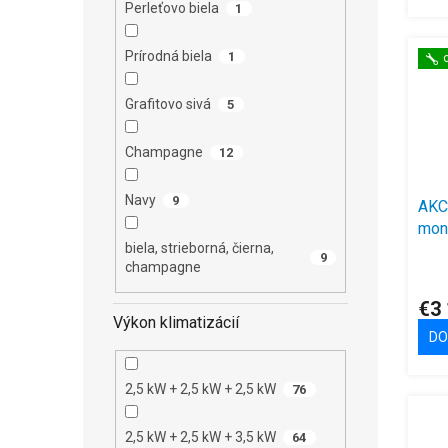
Perleťovo biela
1
Prírodná biela
1
Grafitovo sivá
5
Champagne
12
Navy
9
AKCI
mont
biela, strieborná, čierna,
Sinc
9
champagne
E21B
Prie
hodn
kW 
€3
prod
Výkon klimatizácií
je
DO
4,4
z
5
2,5 kW + 2,5 kW + 2,5 kW
76
hviez
2,5 kW + 2,5 kW + 3,5 kW
64