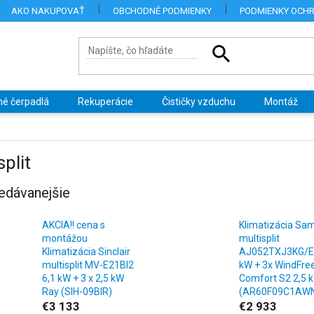
AKO NAKUPOVAŤ
OBCHODNÉ PODMIENKY
PODMIENKY OCH
né čerpadlá
Rekuperácie
Čističky vzduchu
Montáž
split
edávanejšie
AKCIA!! cena s
Klimatizácia Sa
montážou
multisplit
Klimatizácia Sinclair
AJ052TXJ3KG/E
multisplit MV-E21BI2
kW + 3x WindFre
6,1 kW + 3 x 2,5 kW
Comfort S2 2,5 
Ray (SIH-09BIR)
(AR60F09C1AW
€3 133
€2 933