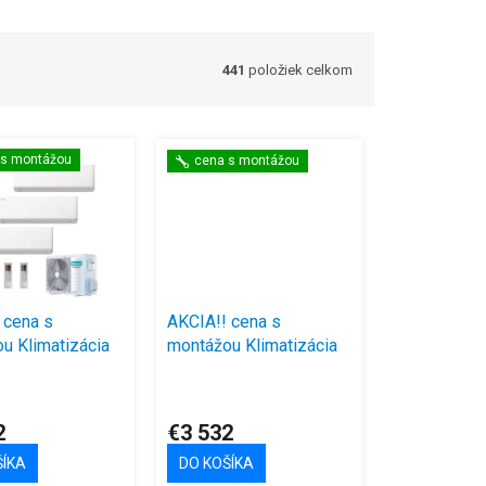
441
položiek celkom
 s montážou
cena s montážou
 cena s
AKCIA!! cena s
u Klimatizácia
montážou Klimatizácia
 multisplit
Hisense multisplit
U4 - 7,2 kW +
3AMW72U4 - 7,2 kW +
3 x 2,5 kW (3x
Unipure 3 x 3,5 kW (3x
2
€3 532
0AG))
HB35XU0AG))
ŠÍKA
DO KOŠÍKA