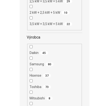
2,5 kW + 3,5 kW + 5 kW
29
2 kW + 2,5 kW + 5 kW
10
3,5 kW + 3,5 kW + 5 kW
22
Výrobca
Daikin
45
Samsung
80
Hisense
37
Toshiba
73
Mitsubishi
8