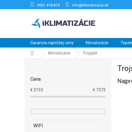
Prejsť
0951 418 814
info@iklimatizacie.sk
na
obsah
Garancia najnižšej ceny
Klimatizácie
Tepel
Domov
Klimatizácie
Trojsplit
B
Troj
o
č
Cena
Najpr
n
ý
€
2153
€
7373
p
a
n
e
l
WIFI