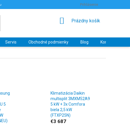
RANY OSOBNÝCH ÚDAJOV
HODNOTENIE OBCHODU
Prihlásenie
NÁKUPNÝ
Prázdny košík
KOŠÍK
Servis
Obchodné podmienky
Blog
Kontakty
msung
Klimatizácia Daikin
multisplit 3MXM52A9
U 5
5 kW + 3x Comfora
e
biela 2,5 kW
kW
(FTXP25N)
NEU)
€3 687