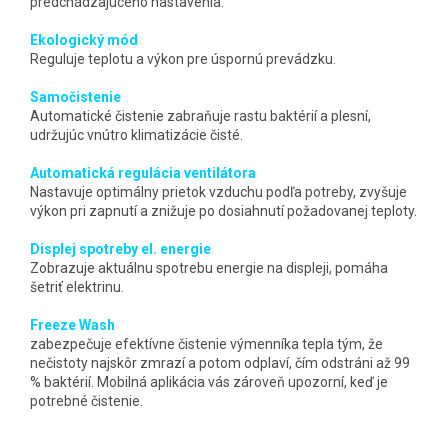
predchádzajúceho nastavenia.
Ekologický mód
Reguluje teplotu a výkon pre úspornú prevádzku.
Samočistenie
Automatické čistenie zabraňuje rastu baktérií a plesní,
udržujúc vnútro klimatizácie čisté.
Automatická regulácia ventilátora
Nastavuje optimálny prietok vzduchu podľa potreby, zvyšuje
výkon pri zapnutí a znižuje po dosiahnutí požadovanej teploty.
Displej spotreby el. energie
Zobrazuje aktuálnu spotrebu energie na displeji, pomáha
šetriť elektrinu.
Freeze Wash
zabezpečuje efektívne čistenie výmenníka tepla tým, že
nečistoty najskôr zmrazí a potom odplaví, čím odstráni až 99
% baktérií. Mobilná aplikácia vás zároveň upozorní, keď je
potrebné čistenie.