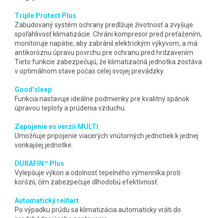
Triple Protect Plus
Zabudovaný systém ochrany predlžuje životnosť a zvyšuje
spoľahlivosť klimatizácie. Chráni kompresor pred preťažením,
monitoruje napätie, aby zabránil elektrickým výkyvom, a má
antikoróznu úpravu povrchu pre ochranu pred hrdzavením.
Tieto funkcie zabezpečujú, že klimatizačná jednotka zostáva
v optimálnom stave počas celej svojej prevádzky.
Good’sleep
Funkcia nastavuje ideálne podmienky pre kvalitný spánok
úpravou teploty a prúdenia vzduchu.
Zapojenie vo verzii MULTI
Umožňuje pripojenie viacerých vnútorných jednotiek k jednej
vonkajšej jednotke.
DURAFIN™ Plus
Vylepšuje výkon a odolnosť tepelného výmenníka proti
korózii, čím zabezpečuje dlhodobú efektívnosť.
Automatický reštart
Po výpadku prúdu sa klimatizácia automaticky vráti do