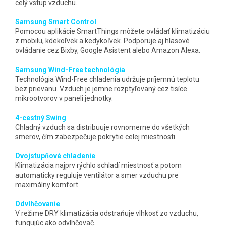
celý vstup vzduchu.
Samsung Smart Control
Pomocou aplikácie SmartThings môžete ovládať klimatizáciu
z mobilu, kdekoľvek a kedykoľvek. Podporuje aj hlasové
ovládanie cez Bixby, Google Asistent alebo Amazon Alexa.
Samsung Wind-Free technológia
Technológia Wind-Free chladenia udržuje príjemnú teplotu
bez prievanu. Vzduch je jemne rozptyľovaný cez tisíce
mikrootvorov v paneli jednotky.
4-cestný Swing
Chladný vzduch sa distribuuje rovnomerne do všetkých
smerov, čím zabezpečuje pokrytie celej miestnosti.
Dvojstupňové chladenie
Klimatizácia najprv rýchlo schladí miestnosť a potom
automaticky reguluje ventilátor a smer vzduchu pre
maximálny komfort.
Odvlhčovanie
V režime DRY klimatizácia odstraňuje vlhkosť zo vzduchu,
fungujúc ako odvlhčovač.