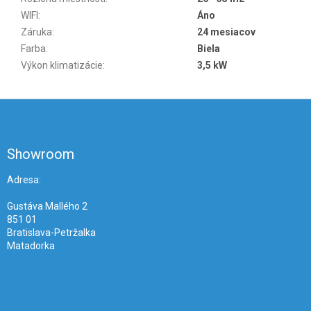
WIFI
:
Áno
Záruka
:
24 mesiacov
Farba
:
Biela
Výkon klimatizácie
:
3,5 kW
Z
á
p
ä
Showroom
t
i
Adresa:
e
Gustáva Mallého 2
851 01
Bratislava-Petržalka
Matadorka