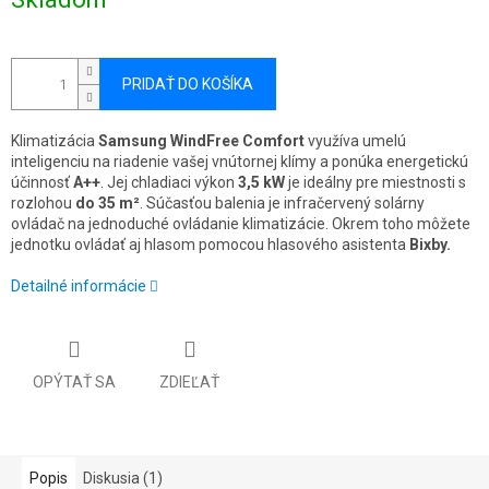
cena:
PRIDAŤ DO KOŠÍKA
Klimatizácia
Samsung WindFree Comfort
využíva umelú
inteligenciu na riadenie vašej vnútornej klímy a ponúka energetickú
účinnosť
A++
. Jej chladiaci výkon
3,5 kW
je ideálny pre miestnosti s
rozlohou
do 35 m²
. Súčasťou balenia je infračervený solárny
ovládač na jednoduché ovládanie klimatizácie. Okrem toho môžete
jednotku ovládať aj hlasom pomocou hlasového asistenta
Bixby.
Detailné informácie
OPÝTAŤ SA
ZDIEĽAŤ
Popis
Diskusia (1)