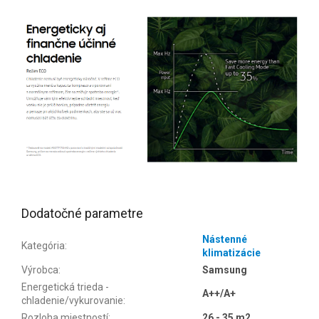
Dodatočné parametre
Nástenné
Kategória
:
klimatizácie
Výrobca
:
Samsung
Energetická trieda -
A++/A+
chladenie/vykurovanie
:
Rozloha miestností
:
26 - 35 m2