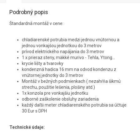
Podrobný popis
Štandardná montáž v cene:
chladiarenské potrubia medzi jednou vnútornou a
jednou vonkajšou jednotkou do 3 metrov
prívod elektrického napájania do 3 metrov
1 x prieraz steny, mäkké murivo - Tehla, Ytong...
krycie lišty a tvarovky
kondenzná hadica 16 mm na odvod kondenzu z
vnútornej jednotky do 3 metrov
Montáž v bežných podmienkach ( nezahŕňa šikmú
strechu, použitie lešenia, plošiny atd.)
1x konzola pre vonkajšiu jednotku
odborné zaškolenie obsluhy zariadenia
každý daľši meter chladiarenského potrubia sa účtuje
30 Eur s DPH
Technické údaje: