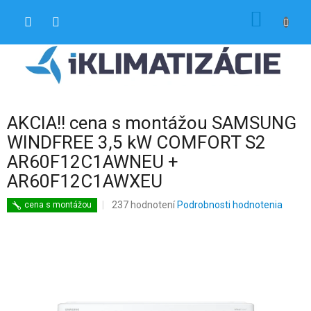
Prejsť
NÁKU
na
obsah
KOŠÍK
AKCIA!! cena s montážou SAMSUNG
WINDFREE 3,5 kW COMFORT S2
AR60F12C1AWNEU +
AR60F12C1AWXEU
Priemerné
237 hodnotení
Podrobnosti hodnotenia
cena s montážou
hodnotenie
produktu
je
4,3
z
5
hviezdičiek.