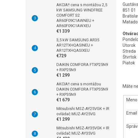
Gustáva
AKCIA!! cena s montážou 2,5
kW SAMSUNG WINDFREE
851 01
COMFORT S2
Bratisl
AR60F09C1AWNEU +
Matado
AR60F09C1AWXEU
€1 339
Otvárac
Pondelo
3,5 kW SAMSUNG AR35
AR12TXHQASINEU +
Utorok
AR12TXHQASIXEU
Streda
€729
Štvrtok
Piatok
DAIKIN COMFORA FTXP25N9
+ RXP25N9
€1 299
AKCIA!! cena s montážou
Máte ne
DAIKIN COMFORA FTXP35N9
+ RXP35N9
€1 679
Meno 
Mitsubishi MSZ-AY25VGK + IR
Email
ovládač MUZ-AY25VG
€1 299
Správ
Mitsubishi MSZ-AY35VGK + IR
ovládač MUZ-AY35VG