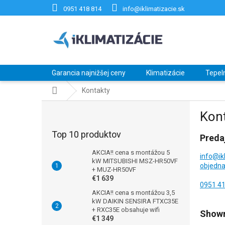
Prejsť
0951 418 814
info@iklimatizacie.sk
na
obsah
Garancia najnižšej ceny
Klimatizácie
Tepel
Domov
Kontakty
B
Kon
o
č
Top 10 produktov
Preda
n
ý
AKCIA!! cena s montážou 5
info@ik
p
kW MITSUBISHI MSZ-HR50VF
objedna
+ MUZ-HR50VF
a
€1 639
n
0951 4
e
AKCIA!! cena s montážou 3,5
kW DAIKIN SENSIRA FTXC35E
l
+ RXC35E obsahuje wifi
Show
€1 349