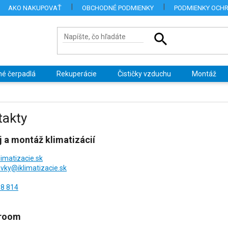
AKO NAKUPOVAŤ
OBCHODNÉ PODMIENKY
PODMIENKY OCH
né čerpadlá
Rekuperácie
Čističky vzduchu
Montáž
takty
j a montáž klimatizácií
limatizacie.sk
vky@iklimatizacie.sk
18 814
room