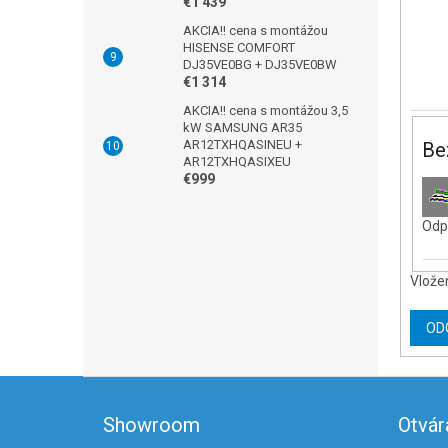
€1 439
AKCIA!! cena s montážou
HISENSE COMFORT
DJ35VE0BG + DJ35VE0BW
€1 314
AKCIA!! cena s montážou 3,5
kW SAMSUNG AR35
AR12TXHQASINEU +
Be
AR12TXHQASIXEU
€999
Odpí
Vlože
OD
Z
á
Showroom
Otvár
p