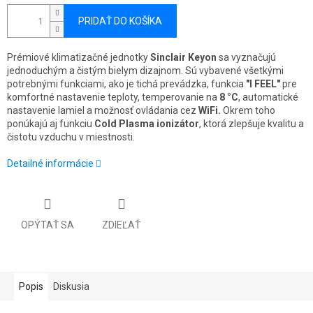
PRIDAŤ DO KOŠÍKA
Prémiové klimatizačné jednotky
Sinclair Keyon
sa vyznačujú
jednoduchým a čistým bielym dizajnom. Sú vybavené všetkými
potrebnými funkciami, ako je tichá prevádzka, funkcia
"I FEEL"
pre
komfortné nastavenie teploty, temperovanie na
8 °C
, automatické
nastavenie lamiel a možnosť ovládania cez
WiFi.
Okrem toho
ponúkajú aj funkciu
Cold Plasma ionizátor
, ktorá zlepšuje kvalitu a
čistotu vzduchu v miestnosti.
Detailné informácie
OPÝTAŤ SA
ZDIEĽAŤ
Popis
Diskusia