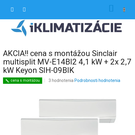
Prejsť
NÁKU
na
obsah
KOŠÍK
AKCIA!! cena s montážou Sinclair
multisplit MV-E14BI2 4,1 kW + 2x 2,7
kW Keyon SIH-09BIK
Priemerné
3 hodnotenia
Podrobnosti hodnotenia
cena s montážou
hodnotenie
produktu
je
4,7
z
5
hviezdičiek.