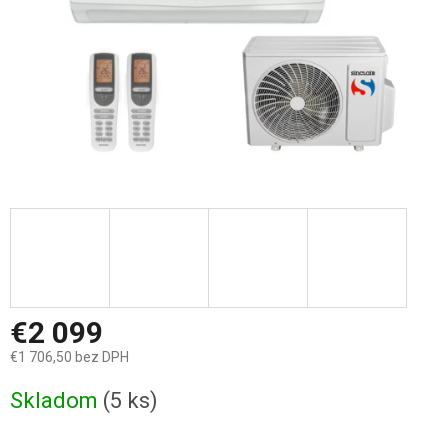
€2 099
€1 706,50 bez DPH
Jednotková
Skladom
(5 ks)
cena: