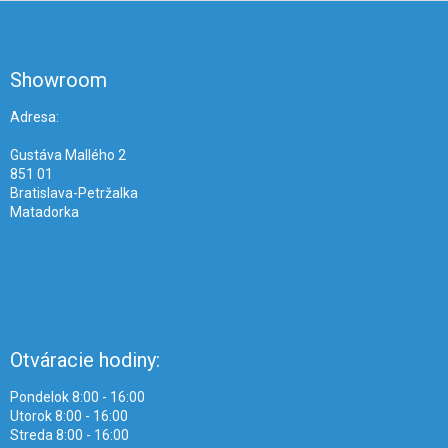
Z
á
p
ä
Showroom
t
i
Adresa:
e
Gustáva Mallého 2
851 01
Bratislava-Petržalka
Matadorka
Otváracie hodiny:
Pondelok 8:00 - 16:00
Utorok 8:00 - 16:00
Streda 8:00 - 16:00