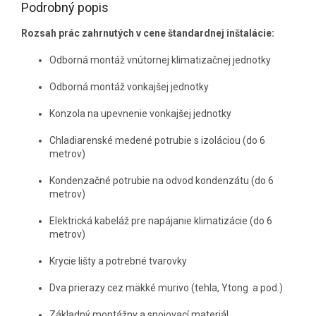
Podrobný popis
Rozsah prác zahrnutých v cene štandardnej inštalácie:
Odborná montáž vnútornej klimatizačnej jednotky
Odborná montáž vonkajšej jednotky
Konzola na upevnenie vonkajšej jednotky
Chladiarenské medené potrubie s izoláciou (do 6
metrov)
Kondenzačné potrubie na odvod kondenzátu (do 6
metrov)
Elektrická kabeláž pre napájanie klimatizácie (do 6
metrov)
Krycie lišty a potrebné tvarovky
Dva prierazy cez mäkké murivo (tehla, Ytong a pod.)
Základný montážny a spojovací materiál