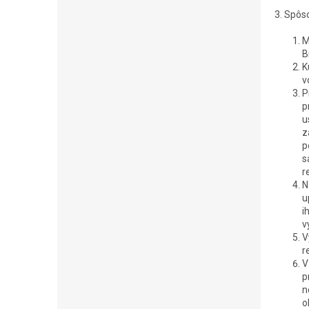
3. Spôs
M
B
K
v
P
p
u
z
p
s
r
N
u
i
v
V
r
V
p
n
o