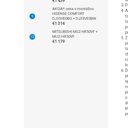
€1 439
P
AKCIA!! cena s montážou
A
HISENSE COMFORT
t
DJ35VE0BG + DJ35VE0BW
t
€1 314
p
MITSUBISHI MSZ-HR50VF +
p
MUZ-HR50VF
Z
€1 179
p
t
c
r
b
Ď
j
s
n
p
o
d
k
p