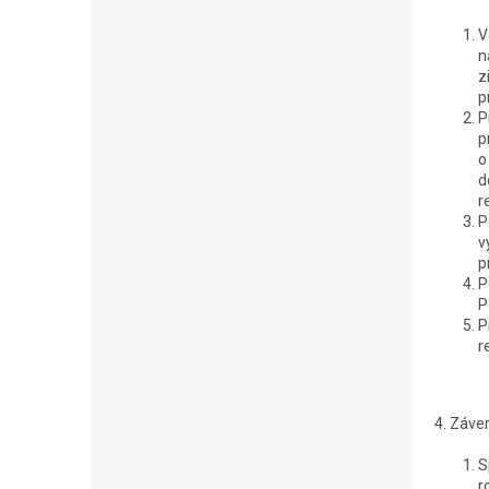
V
n
z
p
P
p
o
d
r
P
v
p
P
P
P
r
4. Záve
S
r