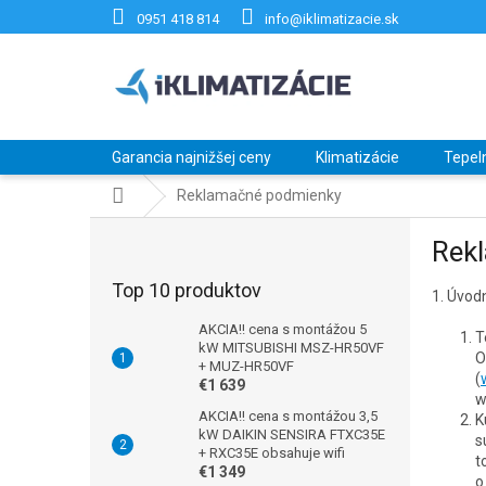
Prejsť
0951 418 814
info@iklimatizacie.sk
na
obsah
Garancia najnižšej ceny
Klimatizácie
Tepel
Domov
Reklamačné podmienky
B
Rek
o
č
Top 10 produktov
1. Úvod
n
ý
AKCIA!! cena s montážou 5
T
p
kW MITSUBISHI MSZ-HR50VF
O
+ MUZ-HR50VF
a
(
€1 639
n
w
e
AKCIA!! cena s montážou 3,5
K
kW DAIKIN SENSIRA FTXC35E
l
s
+ RXC35E obsahuje wifi
t
€1 349
o