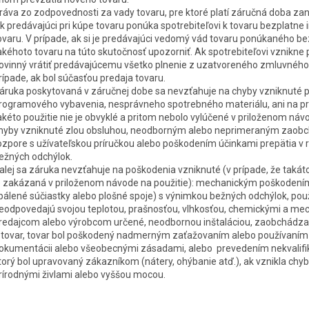
ráva zo zodpovednosti za vady tovaru, pre ktoré platí záručná doba zani
k predávajúci pri kúpe tovaru ponúka spotrebiteľovi k tovaru bezplatne
ovaru. V prípade, ak si je predávajúci vedomý vád tovaru ponúkaného be
akéhoto tovaru na túto skutočnosť upozorniť. Ak spotrebiteľovi vznikne 
ovinný vrátiť predávajúcemu všetko plnenie z uzatvoreného zmluvného v
rípade, ak bol súčasťou predaja tovaru.
áruka poskytovaná v záručnej dobe sa nevzťahuje na chyby vzniknuté
rogramového vybavenia, nesprávneho spotrebného materiálu, ani na prí
akéto použitie nie je obvyklé a pritom nebolo vylúčené v priloženom náv
hyby vzniknuté zlou obsluhou, neodborným alebo neprimeraným zaobchá
ozpore s užívateľskou príručkou alebo poškodením účinkami prepätia v r
ežných odchýlok.
alej sa záruka nevzťahuje na poškodenia vzniknuté (v prípade, že takáto
e zakázaná v priloženom návode na použitie): mechanickým poškodením 
pálené súčiastky alebo plošné spoje) s výnimkou bežných odchýlok, pou
eodpovedajú svojou teplotou, prašnosťou, vlhkosťou, chemickými a mech
redajcom alebo výrobcom určené, neodbornou inštaláciou, zaobchádzan
 tovar, tovar bol poškodený nadmerným zaťažovaním alebo používaním
okumentácii alebo všeobecnými zásadami, alebo prevedením nekvalifi
torý bol upravovaný zákazníkom (nátery, ohýbanie atď.), ak vznikla chyb
rírodnými živlami alebo vyššou mocou.