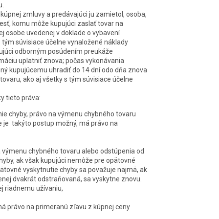
u.
 kúpnej zmluvy a predávajúci ju zamietol, osoba,
iesť, komu môže kupujúci zaslať tovar na
ej osobe uvedenej v doklade o vybavení
s tým súvisiace účelne vynaložené náklady
pujúci odborným posúdením preukáže
áciu uplatniť znova; počas vykonávania
nný kupujúcemu uhradiť do 14 dní odo dňa znova
ovaru, ako aj všetky s tým súvisiace účelne
y tieto práva:
enie chyby, právo na výmenu chybného tovaru
ie je takýto postup možný, má právo na
na výmenu chybného tovaru alebo odstúpenia od
 chyby, ak však kupujúci nemôže pre opätovné
opätovné vyskytnutie chyby sa považuje najmä, ak
enej dvakrát odstraňovaná, sa vyskytne znovu.
j riadnemu užívaniu,
má právo na primeranú zľavu z kúpnej ceny