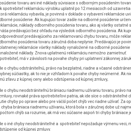
osúdenie tovaru ani iné náklady súvisiace s odborným posúdením tovar
k spotrebiteľ reklamáciu výrobku uplatnil po 12 mesiacoch od uzavretia
torá reklamáciu vybavila, je povinná v doklade o vybavení reklamá
cie
uv
dborné posúdenie. Ak kupujúci tovar zašle na odborné posúdenie určen
eklamá
cie
, náklady odborného posúdenia tovaru, ako aj všetky ostatné 
náša predávajúci bez ohľadu na výsledok odborného posúdenia. Ak ku
odpovednosť predávajúceho za reklamovanú chybu tovaru, môže reklam
dborného posúdenia tovaru záručná doba neplynie. Predávajúci je povi
platnenej reklamá
cie
všetky náklady vynaložené na odborné posúdenie t
ynaložené náklady. Znova uplatnenú reklamáciu nemožno zamietnuť.
potrebiteľ, má v závislosti na povahe chyby pri uplatnení zákonnej záruk
e o chybu odstrániteľnú, právo na bezplatné, riadne a včasné odstrán
hybnej súčiastky, ak to nie je vzhľadom k povahe chyby neúmerné. Ak n
nú zľavu z kúpnej ceny alebo odstúpenia od kúpnej zmluvy,
e o chybu neodstrániteľnú brániacu riadnemu užívaniu tovaru, právo 
zmluvy, rovnaké práva spotrebiteľovi patria, ak ide síce o odstrániteľné
utie chyby po oprave alebo pre väčší počet chýb vec riadne užívať. Za 
 chyba brániaca riadnemu užívaniu, ktorá bola v záručnej dobe už najm
počtom chýb sa rozumie, ak má vec súčasne aspoň tri chyby brániace je
e o iné chyby neodstrániteľné a spotrebiteľ nepožaduje výmenu veci, 
dstúpenie od kúpnej zmluvy.