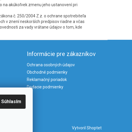
o na akúkoľvek zmenu jeho ustanovení pri
kona č. 250/2004 Z.z. o ochrane spotrebiteľa
ch v znení neskorších predpisov riadne a včas
ovednosti za vady vrátane údajov o tom, kde
Informácie pre zákazníkov
Ochrana osobných údajov
Obchodné podmienky
Reklamačný poriadok
Dodacie podmienky
Súhlasím
Vytvoril Shoptet