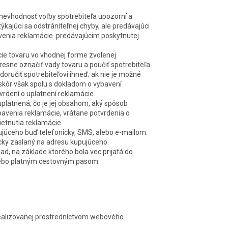
 nevhodnosť voľby spotrebiteľa upozorní a
kajúci sa odstrániteľnej chyby, ale predávajúci
avenia reklamá
cie
predávajúcim poskytnutej
cie
tovaru vo vhodnej forme zvolenej
esne označiť vady tovaru a poučiť spotrebiteľa
doručiť spotrebiteľovi ihneď; ak nie je možné
eskôr však spolu s dokladom o vybavení
vrdení o uplatnení reklamá
cie
.
platnená, čo je jej obsahom, aký spôsob
bavenia reklamá
cie
, vrátane potvrdenia o
ietnutia reklamá
cie
.
júceho buď telefonicky, SMS, alebo e-mailom.
cky zaslaný na adresu kupujúceho.
lad, na základe ktorého bola vec prijatá do
lebo platným cestovným pasom.
realizovanej prostredníctvom webového
.