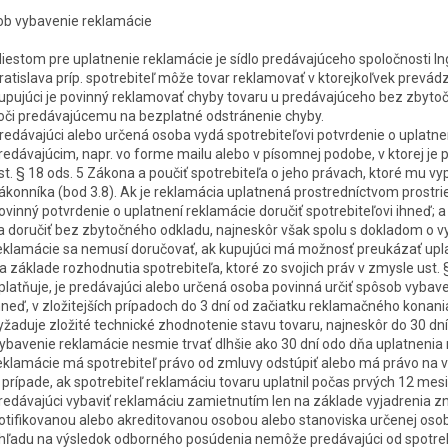
ob vybavenie reklamá
cie
iestom pre uplatnenie reklamá
cie
je sídlo predávajúceho spoločnosti In
ratislava príp. spotrebiteľ môže tovar reklamovať v ktorejkoľvek prevád
upujúci je povinný reklamovať chyby tovaru u predávajúceho bez zbyto
oči predávajúcemu na bezplatné odstránenie chyby.
redávajúci alebo určená osoba vydá spotrebiteľovi potvrdenie o uplatn
redávajúcim, napr. vo forme mailu alebo v písomnej podobe, v ktorej je 
st. § 18 ods. 5 Zákona a poučiť spotrebiteľa o jeho právach, ktoré mu vy
ákonníka (bod 3.8). Ak je reklamácia uplatnená prostredníctvom prostr
ovinný potvrdenie o uplatnení reklamá
cie
doručiť spotrebiteľovi ihneď; 
a doručiť bez zbytočného odkladu, najneskôr však spolu s dokladom o 
eklamá
cie
sa nemusí doručovať, ak kupujúci má možnosť preukázať upl
a základe rozhodnutia spotrebiteľa, ktoré zo svojich práv v zmysle ust.
platňuje, je predávajúci alebo určená osoba povinná určiť spôsob vybav
hneď, v zložitejších prípadoch do 3 dní od začiatku reklamačného konan
yžaduje zložité technické zhodnotenie stavu tovaru, najneskôr do 30 d
ybavenie reklamá
cie
nesmie trvať dlhšie ako 30 dní odo dňa uplatnenia
eklamá
cie
má spotrebiteľ právo od zmluvy odstúpiť alebo má právo na 
 prípade, ak spotrebiteľ reklamáciu tovaru uplatnil počas prvých 12 me
redávajúci vybaviť reklamáciu zamietnutím len na základe vyjadrenia z
otifikovanou alebo akreditovanou osobou alebo stanoviska určenej osoby
hľadu na výsledok odborného posúdenia nemôže predávajúci od spotre