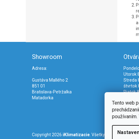
P
r
P
a
i
m
Z
á
Showroom
Otvár
p
ä
Adresa:
Pondelo
t
Utorok 8
i
Gustáva Mallého 2
Streda 8
e
851 01
štvrtok 
Bratislava-Petržalka
Piatok 8
Matadorka
Tento web p
prechádzaním
používaním. 
Nastaven
Copyright 2026
iKlimatizacie
. Všetky práva vyhradené