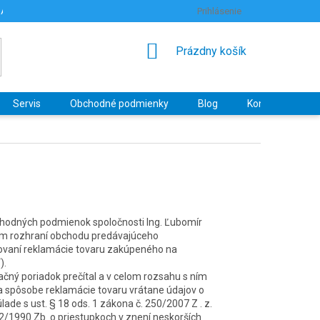
RANY OSOBNÝCH ÚDAJOV
HODNOTENIE OBCHODU
Prihlásenie
NÁKUPNÝ
Prázdny košík
KOŠÍK
Servis
Obchodné podmienky
Blog
Kontakty
chodných podmienok spoločnosti Ing. Ľubomír
om rozhraní obchodu predávajúceho
ňovaní reklamá
cie
tovaru zakúpeného na
“).
čný poriadok prečítal a v celom rozsahu s ním
 a spôsobe reklamá
cie
tovaru vrátane údajov o
ade s ust. § 18 ods. 1 zákona č. 250/2007 Z . z.
2/1990 Zb. o priestupkoch v znení neskorších