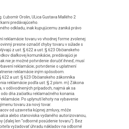
g. Ľubomír Orolin, ULica Gustava Mallého 2
zkarni predávajúceho.
čného odkladu, inak kupujúcemu zaniká právo
ení reklamá
cie
tovaru vo vhodnej forme zvolenej
povinný presne označiť chyby tovaru v súlade s
plývajú z ust. § 622 a ust. § 623 Občianskeho
iedkov diaľkovej komuniká
cie
, predávajúci je
a ak nie je možné potvrdenie doručiť ihneď, musí
vybavení reklamá
cie
; potvrdenie o uplatnení
atnenie reklamá
cie
iným spôsobom.
 § 622 a ust. § 623 Občianskeho zákonníka
enia reklamá
cie
podľa ust. § 2 písm. m) Zákona
ia, v odôvodnených prípadoch, najmä ak sa
ní odo dňa začiatku reklamačného konania.
 reklamá
cie
. Po uplynutí lehoty na vybavenie
výmenu tovaru za nový tovar.
siacov od uzavretia kúpnej zmluvy, môže
nalca alebo stanoviska vydaného autorizovanou,
 (ďalej len “
odborné posúdenie tovaru
“). Bez
biteľa vyžadovať úhradu nákladov na odborné