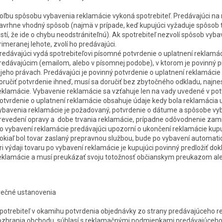
oľbu spôsobu vybavenia reklamá
cie
vykoná spotrebiteľ. Predávajúci na
avrhne vhodný spôsob (najmä v prípade, keď kupujúci vyžaduje spôsob tý
istí, že ide o chybu neodstrániteľnú). Ak spotrebiteľ nezvolí spôsob vyb
rimeranej lehote, zvolí ho predávajúci.
redávajúci vydá spotrebiteľovi písomné potvrdenie o uplatnení reklamá
redávajúcim (emailom, alebo v písomnej podobe), v ktorom je povinný pr
 jeho právach. Predávajúci je povinný potvrdenie o uplatnení reklamá
cie
oručiť potvrdenie ihneď, musí sa doručiť bez zbytočného odkladu, najn
eklamá
cie
. Vybavenie reklamá
cie
sa vzťahuje len na vady uvedené v pot
otvrdenie o uplatnení reklamá
cie
obsahuje údaje kedy bola reklamácia u
ybavenia reklamá
cie
je požadovaný, potvrdenie o dátume a spôsobe vy
revedení opravy a dobe trvania reklamá
cie
, prípadne odôvodnenie zam
o vybavení reklamá
cie
predávajúci upozorní o ukončení reklamá
cie
kupu
okiaľ bol tovar zaslaný prepravnou službou, bude po vybavení automati
ri výdaji tovaru po vybavení reklamá
cie
je kupujúci povinný predložiť dok
eklamá
cie
a musí preukázať svoju totožnosť občianskym preukazom a
rečné ustanovenia
potrebiteľ v okamihu potvrdenia objednávky zo strany predávajúceho 
ozhrania obchodu, súhlasí s reklamačnými podmienkami predávajúceho