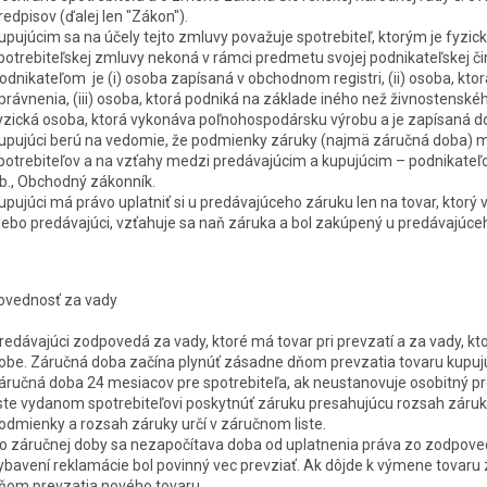
redpisov (ďalej len "
Zákon
").
upujúcim sa na účely tejto zmluvy považuje spotrebiteľ, ktorým je fyzick
potrebiteľskej zmluvy nekoná v rámci predmetu svojej podnikateľskej č
odnikateľom je (i) osoba zapísaná v obchodnom registri, (ii) osoba, kt
právnenia, (iii) osoba, ktorá podniká na základe iného než živnostenské
yzická osoba, ktorá vykonáva poľnohospodársku výrobu a je zapísaná do
upujúci berú na vedomie, že podmienky záruky (najmä záručná doba) m
potrebiteľov a na vzťahy medzi predávajúcim a kupujúcim – podnikate
b., Obchodný zákonník.
upujúci má právo uplatniť si u predávajúceho záruku len na tovar, ktorý 
lebo predávajúci, vzťahuje sa naň záruka a bol zakúpený u predávajúce
ovednosť za vady
redávajúci zodpovedá za vady, ktoré má tovar pri prevzatí a za vady, kt
obe. Záručná doba začína plynúť zásadne dňom prevzatia tovaru kupujú
áručná doba 24 mesiacov pre spotrebiteľa, ak neustanovuje osobitný p
iste vydanom spotrebiteľovi poskytnúť záruku presahujúcu rozsah záruk
odmienky a rozsah záruky určí v záručnom liste.
o záručnej doby sa nezapočítava doba od uplatnenia práva zo zodpovedn
ybavení reklamá
cie
bol povinný vec prevziať. Ak dôjde k výmene tovaru
ňom prevzatia nového tovaru.