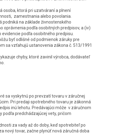
á osoba, ktorá pri uzatváraní a plnení
innosti, zamestnania alebo povolania.
orá podniká na základe živnostenského
ho oprávnenia podľa osobitných predpisov, a (iv)
 evidencie podľa osobitného predpisu.
ôžu byť odlišné od podmienok záruky pre
ľom sa vzťahujú ustanovenia zákona č. 513/1991
vykazuje chyby, ktoré zavinil výrobca, dodávateľ
ho.
oré sa vyskytnú po prevzatí tovaru v záručnej
cim. Pri predaji spotrebného tovaru je zákonná
redpis inú lehotu. Predávajúci môže v záručnom
y podľa predchádzajúcej vety, pričom
osti za vady až do doby, keď spotrebiteľ po
 za nový tovar, začne plynúť nová záručná doba