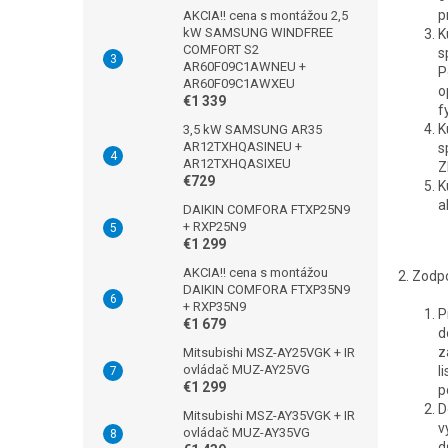
p
AKCIA!! cena s montážou 2,5
kW SAMSUNG WINDFREE
K
COMFORT S2
s
AR60F09C1AWNEU +
P
AR60F09C1AWXEU
o
€1 339
f
K
3,5 kW SAMSUNG AR35
AR12TXHQASINEU +
s
AR12TXHQASIXEU
Z
€729
K
a
DAIKIN COMFORA FTXP25N9
+ RXP25N9
€1 299
AKCIA!! cena s montážou
2. Zodp
DAIKIN COMFORA FTXP35N9
+ RXP35N9
P
€1 679
d
z
Mitsubishi MSZ-AY25VGK + IR
ovládač MUZ-AY25VG
l
€1 299
p
D
Mitsubishi MSZ-AY35VGK + IR
v
ovládač MUZ-AY35VG
d