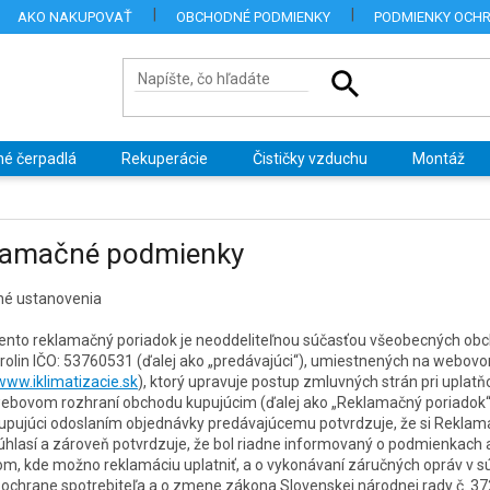
AKO NAKUPOVAŤ
OBCHODNÉ PODMIENKY
PODMIENKY OCH
né čerpadlá
Rekuperácie
Čističky vzduchu
Montáž
lamačné podmienky
né ustanovenia
ento reklamačný poriadok je neoddeliteľnou súčasťou všeobecných ob
rolin IČO: 53760531 (ďalej ako „
predávajúci
“), umiestnených na webov
www.iklimatizacie.sk
), ktorý upravuje postup zmluvných strán pri uplat
ebovom rozhraní obchodu kupujúcim (ďalej ako „
Reklamačný poriadok
upujúci odoslaním objednávky predávajúcemu potvrdzuje, že si Reklama
úhlasí a zároveň potvrdzuje, že bol riadne informovaný o podmienkach
om, kde možno reklamáciu uplatniť, a o vykonávaní záručných opráv v súl
 ochrane spotrebiteľa a o zmene zákona Slovenskej národnej rady č. 37