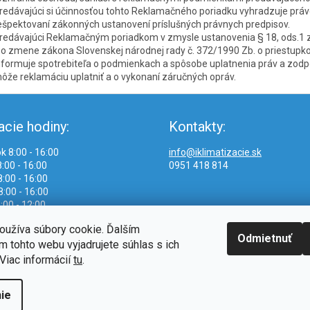
redávajúci si účinnosťou tohto Reklamačného poriadku vyhradzuje práv
ešpektovaní zákonných ustanovení príslušných právnych predpisov.
redávajúci Reklamačným poriadkom v zmysle ustanovenia § 18, ods.1 zá
 o zmene zákona Slovenskej národnej rady č. 372/1990 Zb. o priestupko
nformuje spotrebiteľa o podmienkach a spôsobe uplatnenia práv a zodp
ôže reklamáciu uplatniť a o vykonaní záručných opráv.
acie hodiny:
Kontakty:
k 8:00 - 16:00
info@iklimatizacie.sk
:00 - 16:00
0951 418 814
:00 - 16:00
8:00 - 16:00
:00 - 12:00
oužíva súbory cookie. Ďalším
Odmietnuť
 tohto webu vyjadrujete súhlas s ich
Viac informácií
tu
.
ie
.
Upraviť nastavenie cookies