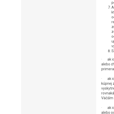
p
A
k
o
r
z
z
o
u
v
S
· ak id
alebo c
primera
· ak id
kúpnej 
vyskytn
rovnaká
Väčším 
· ak id
alebo o