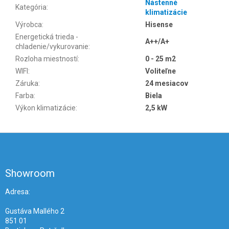
Nástenné
Kategória
:
klimatizácie
Výrobca
:
Hisense
Energetická trieda -
A++/A+
chladenie/vykurovanie
:
Rozloha miestností
:
0 - 25 m2
WIFI
:
Voliteľne
Záruka
:
24 mesiacov
Farba
:
Biela
Výkon klimatizácie
:
2,5 kW
Z
á
p
ä
Showroom
t
i
Adresa:
e
Gustáva Mallého 2
851 01