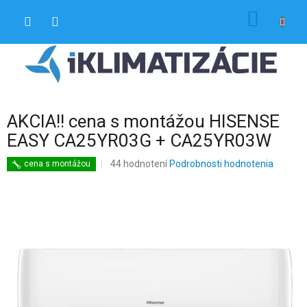
Prejsť
NÁKU
na
obsah
KOŠÍK
AKCIA!! cena s montážou HISENSE
EASY CA25YR03G + CA25YR03W
Priemerné
44 hodnotení
Podrobnosti hodnotenia
cena s montážou
hodnotenie
produktu
je
4,5
z
5
hviezdičiek.