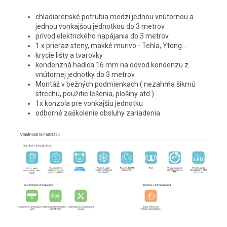
chladiarenské potrubia medzi jednou vnútornou a
jednou vonkajšou jednotkou do 3 metrov
prívod elektrického napájania do 3 metrov
1 x prieraz steny, mäkké murivo - Tehla, Ytong...
krycie lišty a tvarovky
kondenzná hadica 16 mm na odvod kondenzu z
vnútornej jednotky do 3 metrov
Montáž v bežných podmienkach ( nezahŕňa šikmú
strechu, použitie lešenia, plošiny atd.)
1x konzola pre vonkajšiu jednotku
odborné zaškolenie obsluhy zariadenia