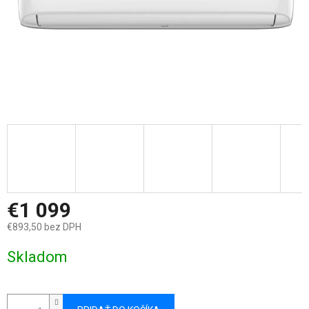
€1 099
€893,50 bez DPH
Jednotková
Skladom
cena: