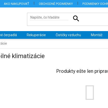
AKO NAKUPOVAŤ
OBCHODNÉ PODMIENKY
PODMIENKY OCH
né čerpadlá
Rekuperácie
Čističky vzduchu
Montáž
zácie
lné klimatizácie
Produkty ešte len pripra