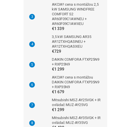
AKCIA!! cena s montážou 2,5
kW SAMSUNG WINDFREE
COMFORT S2
AR60F09C1AWNEU +
AR60F09C1AWXEU
€1 339
3,5 kW SAMSUNG AR35
AR12TXHQASINEU +
AR12TXHQASIXEU
€729
DAIKIN COMFORA FTXP25N9
+ RXP25N9
€1 299
AKCIA!! cena s montážou
DAIKIN COMFORA FTXP35N9
+ RXP35N9
€1 679
Mitsubishi MSZ-AY25VGK + IR
ovládač MUZ-AY25VG
€1 299
Mitsubishi MSZ-AY35VGK + IR
ovládač MUZ-AY35VG