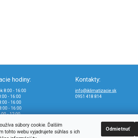
acie hodiny:
Kontakty:
k 8:00 - 16:00
info@iklimatizacie.sk
:00 - 16:00
0951 418 814
:00 - 16:00
8:00 - 16:00
:00 - 12:00
oužíva súbory cookie. Ďalším
Odmietnuť
 tohto webu vyjadrujete súhlas s ich