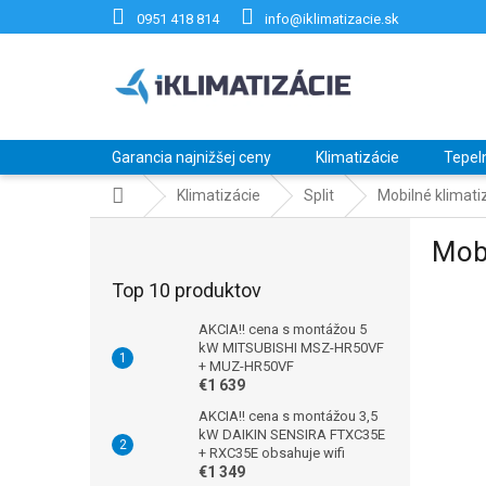
Prejsť
0951 418 814
info@iklimatizacie.sk
na
obsah
Garancia najnižšej ceny
Klimatizácie
Tepel
Domov
Klimatizácie
Split
Mobilné klimati
B
Mobi
o
č
Top 10 produktov
n
ý
AKCIA!! cena s montážou 5
p
kW MITSUBISHI MSZ-HR50VF
+ MUZ-HR50VF
a
€1 639
n
e
AKCIA!! cena s montážou 3,5
kW DAIKIN SENSIRA FTXC35E
l
+ RXC35E obsahuje wifi
€1 349