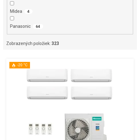
Midea
4
Panasonic
64
Zobrazených položiek:
323
V
ý
-20 °C
p
i
s
p
r
o
d
u
k
t