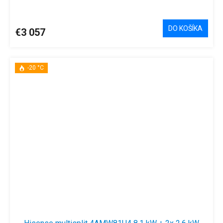
DO KOŠÍKA
€3 057
-20 °C