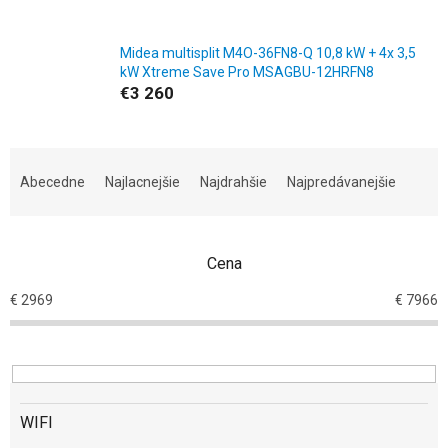
Midea multisplit M4O-36FN8-Q 10,8 kW + 4x 3,5
kW Xtreme Save Pro MSAGBU-12HRFN8
€3 260
R
a
Abecedne
Najlacnejšie
Najdrahšie
Najpredávanejšie
d
e
n
Cena
i
e
€
2969
€
7966
p
r
o
d
u
k
WIFI
t