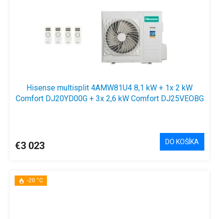
Hisense multisplit 4AMW81U4 8,1 kW + 1x 2 kW
Comfort DJ20YD00G + 3x 2,6 kW Comfort DJ25VEOBG
DO KOŠÍKA
€3 023
-20 °C