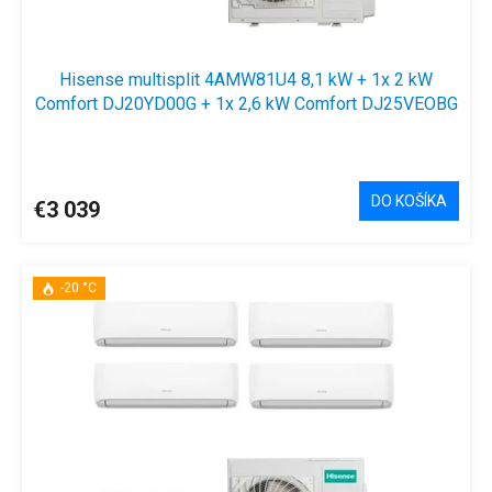
o
v
Hisense multisplit 4AMW81U4 8,1 kW + 1x 2 kW
Comfort DJ20YD00G + 1x 2,6 kW Comfort DJ25VEOBG
+ 2x 3,5 kW Comfort DJ35VEOBG
DO KOŠÍKA
€3 039
-20 °C