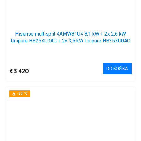
Hisense multisplit 4AMW81U4 8,1 kW + 2x 2,6 kW
Unipure HB25XU0AG + 2x 3,5 kW Unipure HB35XU0AG
DO KOŠÍKA
€3 420
-20 °C