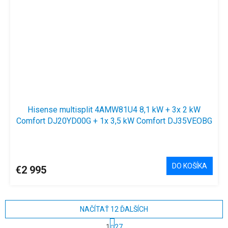
Hisense multisplit 4AMW81U4 8,1 kW + 3x 2 kW
Comfort DJ20YD00G + 1x 3,5 kW Comfort DJ35VEOBG
DO KOŠÍKA
€2 995
NAČÍTAŤ 12 ĎALŠÍCH
S
1
27