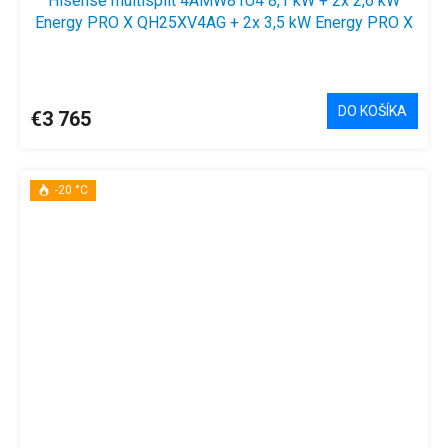
Hisense multisplit 4AMW81U4 8,1 kW + 2x 2,6 kW
Energy PRO X QH25XV4AG + 2x 3,5 kW Energy PRO X
QH35XV4AG
DO KOŠÍKA
€3 765
-20 °C