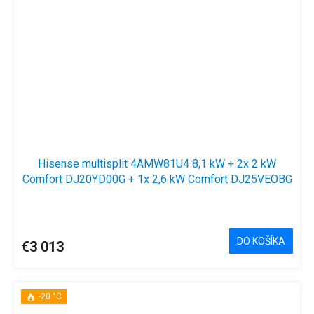
Hisense multisplit 4AMW81U4 8,1 kW + 2x 2 kW
Comfort DJ20YD00G + 1x 2,6 kW Comfort DJ25VEOBG
+ 1x 3,5 kW Comfort DJ35VEOBG
DO KOŠÍKA
€3 013
-20 °C