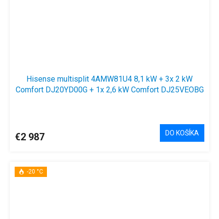
Hisense multisplit 4AMW81U4 8,1 kW + 3x 2 kW
Comfort DJ20YD00G + 1x 2,6 kW Comfort DJ25VEOBG
DO KOŠÍKA
€2 987
-20 °C