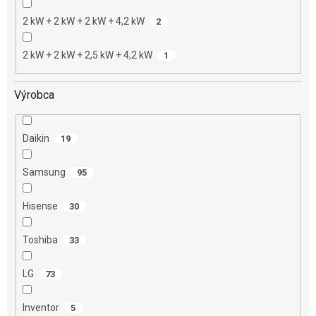
2 kW + 2 kW + 2 kW + 4,2 kW
2
2 kW + 2 kW + 2,5 kW + 4,2 kW
1
Výrobca
Daikin
19
Samsung
95
Hisense
30
Toshiba
33
LG
73
Inventor
5