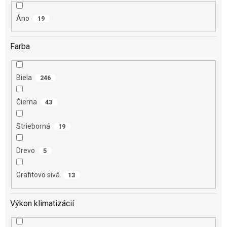
o
Áno
v
19
Farba
Biela
246
Čierna
43
Strieborná
19
Drevo
5
Grafitovo sivá
13
Výkon klimatizácií