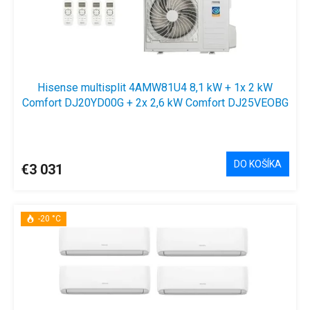
Hisense multisplit 4AMW81U4 8,1 kW + 1x 2 kW
Comfort DJ20YD00G + 2x 2,6 kW Comfort DJ25VEOBG
+ 1x 3,5 kW Comfort DJ35VEOBG
DO KOŠÍKA
€3 031
-20 °C