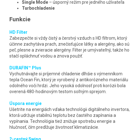
Single Mode
– úsporný režim pre jedného užívateľa
Turbochladenie
Funkcie
HD Filter
Zabezpečte si vždy čistý a čerstvý vzduch s HD filtrom, ktorý
účinne zachytáva prach, znečisťujúce látky a alergény, ako sú
peľ, plesne a zvieracie alergény. Filter je umývateľný, takže ho
stačí opláchnuť vodou a znova použiť.
DURAFIN™ Plus
Vychutnávajte si príjemné chladenie dlhšie s výmenníkom
tepla Ocean Fin, ktorý je vyrobený z antikorózneho materiálu
odolného voči hrdzi. Jeho vysoká odolnosť proti korózii bola
overená 480-hodinovým testom soľným sprejom.
Úspora energie
Ušetrite na energiách vďaka technológii digitálneho invertora,
ktorá udržuje stabilnú teplotu bez častého zapínania a
vypínania. Technológia tiež znižuje spotrebu energie a
hlučnosť, čím predlžuje životnosť klimatizácie.
2-cestný Swing