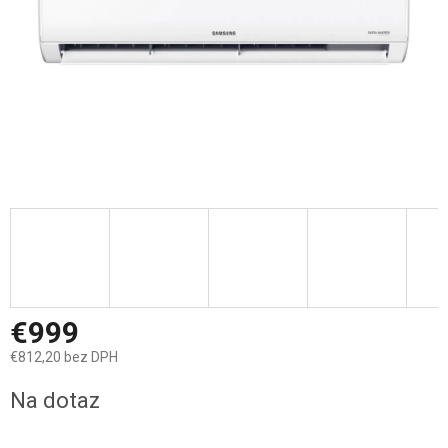
€999
€812,20 bez DPH
Jednotková
Na dotaz
cena: