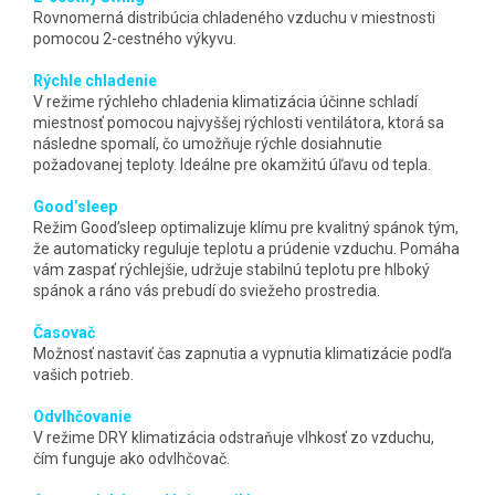
Rovnomerná distribúcia chladeného vzduchu v miestnosti
pomocou 2-cestného výkyvu.
Rýchle chladenie
V režime rýchleho chladenia klimatizácia účinne schladí
miestnosť pomocou najvyššej rýchlosti ventilátora, ktorá sa
následne spomalí, čo umožňuje rýchle dosiahnutie
požadovanej teploty. Ideálne pre okamžitú úľavu od tepla.
Good’sleep
Režim Good’sleep optimalizuje klímu pre kvalitný spánok tým,
že automaticky reguluje teplotu a prúdenie vzduchu. Pomáha
vám zaspať rýchlejšie, udržuje stabilnú teplotu pre hlboký
spánok a ráno vás prebudí do sviežeho prostredia.
Časovač
Možnosť nastaviť čas zapnutia a vypnutia klimatizácie podľa
vašich potrieb.
Odvlhčovanie
V režime DRY klimatizácia odstraňuje vlhkosť zo vzduchu,
čím funguje ako odvlhčovač.