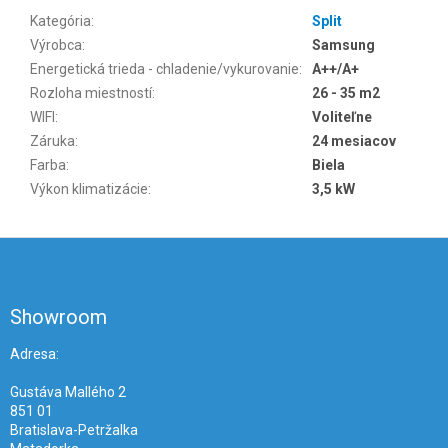
Kategória
:
Split
Výrobca
:
Samsung
Energetická trieda - chladenie/vykurovanie
:
A++/A+
Rozloha miestností
:
26 - 35 m2
WIFI
:
Voliteľne
Záruka
:
24 mesiacov
Farba
:
Biela
Výkon klimatizácie
:
3,5 kW
Z
á
p
ä
Showroom
t
i
Adresa:
e
Gustáva Mallého 2
851 01
Bratislava-Petržalka