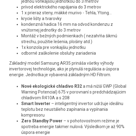
jednou vonkajšou jednotkou do 3 metrov
prívod elektrického napájania do 3 metrov
1 x prieraz steny, mäkké murivo - Tehla, Ytong...
krycie lišty a tvarovky
kondenzná hadica 16 mm na odvod kondenzu z
vnútornej jednotky do 3 metrov
Montáž v bežných podmienkach ( nezahŕňa šikmú
strechu, použitie lešenia, plošiny atd.)
1x konzola pre vonkajšiu jednotku
odborné zaškolenie obsluhy zariadenia
Základný model Samsung AR35 prináša všetky výhody
invertorovej technológie, ako je plynulá regulácia a úspora
energie. Jednotka je vybavená základným HD Filtrom.
Nové ekologické chladivo R32
a má nižší GWP (Global
Warning Potencial) 675 v porovnaní s predchádzajúcim
chladivom R410A a s 208
Smart Inverter
– inteligentný invertor udržuje ideálnu
teplotu bez neustáleho zapínania a vypínania
kompresoru
Zero Standby Power
– v pohotovostnom režime je
spotreba energie takmer nulová. Výsledkom je až 90%
úspora energie