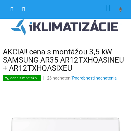
Prejsť
NÁKU
na
obsah
KOŠÍK
AKCIA!! cena s montážou 3,5 kW
SAMSUNG AR35 AR12TXHQASINEU
+ AR12TXHQASIXEU
Priemerné
26 hodnotení
Podrobnosti hodnotenia
cena s montážou
hodnotenie
produktu
je
4,3
z
5
hviezdičiek.