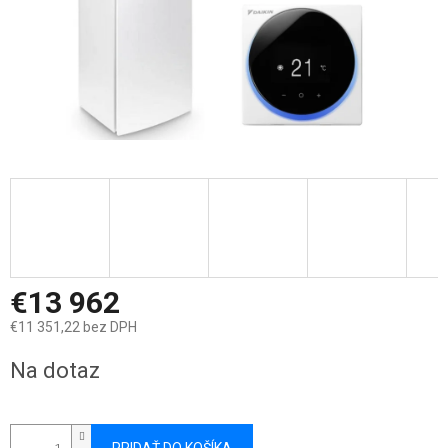
€13 962
€11 351,22 bez DPH
Jednotková
Na dotaz
cena: