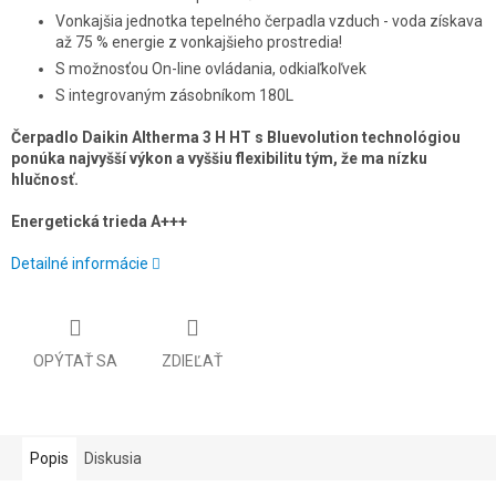
Vonkajšia jednotka tepelného čerpadla vzduch - voda získava
až 75 % energie z vonkajšieho prostredia!
S možnosťou On-line ovládania, odkiaľkoľvek
S integrovaným zásobníkom 180L
Čerpadlo Daikin Altherma 3 H HT s Bluevolution technológiou
ponúka najvyšší výkon a vyššiu flexibilitu tým, že ma nízku
hlučnosť.
Energetická trieda A+++
Detailné informácie
OPÝTAŤ SA
ZDIEĽAŤ
Popis
Diskusia