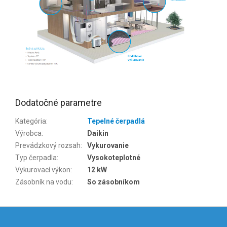
Dodatočné parametre
Kategória
:
Tepelné čerpadlá
Výrobca
:
Daikin
Prevádzkový rozsah
:
Vykurovanie
Typ čerpadla
:
Vysokoteplotné
Vykurovací výkon
:
12 kW
Zásobník na vodu
:
So zásobníkom
Z
á