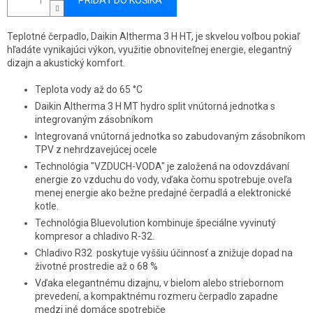
PRIDAŤ DO KOŠÍKA
Teplotné čerpadlo, Daikin Altherma 3 H HT, je skvelou voľbou pokiaľ
hľadáte vynikajúci výkon, využitie obnoviteľnej energie, elegantný
dizajn a akustický komfort.
Teplota vody až do 65 °C
Daikin Altherma 3 H MT hydro split vnútorná jednotka s
integrovaným zásobníkom
Integrovaná vnútorná jednotka so zabudovaným zásobníkom
TPV z nehrdzavejúcej ocele
Technológia "VZDUCH-VODA" je založená na odovzdávaní
energie zo vzduchu do vody, vďaka čomu spotrebuje oveľa
menej energie ako bežne predajné čerpadlá a elektronické
kotle.
Technológia Bluevolution kombinuje špeciálne vyvinutý
kompresor a chladivo R-32.
Chladivo R32 poskytuje vyššiu účinnosť a znižuje dopad na
životné prostredie až o 68 %
Vďaka elegantnému dizajnu, v bielom alebo striebornom
prevedení, a kompaktnému rozmeru čerpadlo zapadne
medzi iné domáce spotrebiče