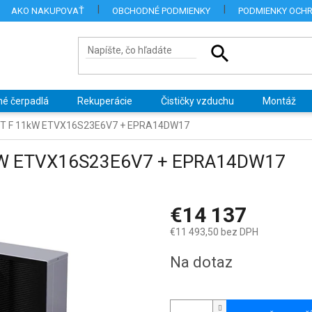
AKO NAKUPOVAŤ
OBCHODNÉ PODMIENKY
PODMIENKY OCH
né čerpadlá
Rekuperácie
Čističky vzduchu
Montáž
H HT F 11kW ETVX16S23E6V7 + EPRA14DW17
11kW ETVX16S23E6V7 + EPRA14DW17
€14 137
€11 493,50 bez DPH
Jednotková
Na dotaz
cena: