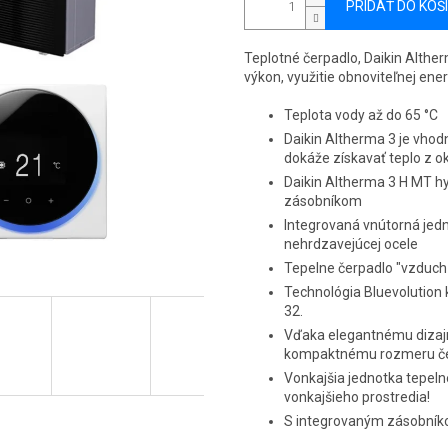
PRIDAŤ DO KOŠ
Teplotné čerpadlo, Daikin Alther
výkon, využitie obnoviteľnej ene
Teplota vody až do 65 °C
Daikin Altherma 3 je vhod
dokáže získavať teplo z ok
Daikin Altherma 3 H MT hy
zásobníkom
Integrovaná vnútorná je
nehrdzavejúcej ocele
Tepelne čerpadlo "vzduch-
Technológia Bluevolution 
32.
Vďaka elegantnému dizajn
kompaktnému rozmeru če
Vonkajšia jednotka tepeln
vonkajšieho prostredia!
S integrovaným zásobní