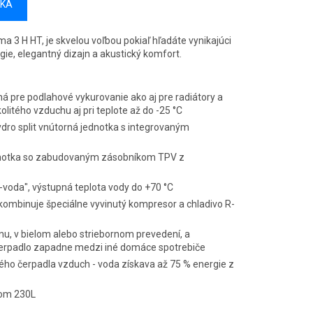
ÍKA
ma 3 H HT, je skvelou voľbou pokiaľ hľadáte vynikajúci
rgie, elegantný dizajn a akustický komfort.
ná pre podlahové vykurovanie ako aj pre radiátory a
olitého vzduchu aj pri teplote až do -25 °C
dro split vnútorná jednotka s integrovaným
dnotka so zabudovaným zásobníkom TPV z
voda", výstupná teplota vody do +70 °C
kombinuje špeciálne vyvinutý kompresor a chladivo R-
u, v bielom alebo striebornom prevedení, a
rpadlo zapadne medzi iné domáce spotrebiče
ého čerpadla vzduch - voda získava až 75 % energie z
kom 230L