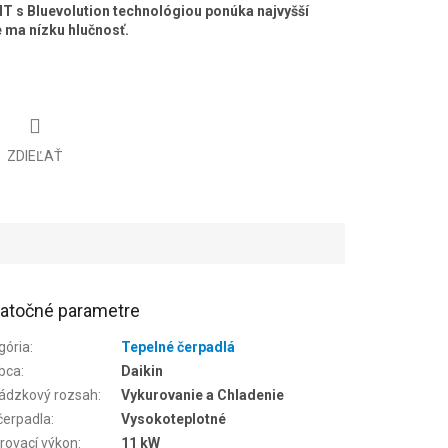
HT s Bluevolution technológiou ponúka najvyšší
že ma nízku hlučnosť.
ZDIEĽAŤ
atočné parametre
gória
:
Tepelné čerpadlá
bca
:
Daikin
ádzkový rozsah
:
Vykurovanie a Chladenie
čerpadla
:
Vysokoteplotné
rovací výkon
:
11 kW