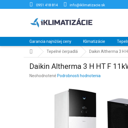
Prejsť
0951 418 814
info@iklimatizacie.sk
na
obsah
Garancia najnižšej ceny
Klimatizácie
Tepel
Domov
Tepelné čerpadlá
Daikin Altherma 3 
Daikin Altherma 3 H HT F 
Priemerné
Neohodnotené
Podrobnosti hodnotenia
hodnotenie
produktu
je
0,0
z
5
hviezdičiek.