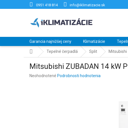
Prejsť
0951 418 814
info@iklimatizacie.sk
na
obsah
Garancia najnižšej ceny
Klimatizácie
Tepel
Domov
Tepelné čerpadlá
Split
Mitsubis
Mitsubishi ZUBADAN 14 kW
Priemerné
Neohodnotené
Podrobnosti hodnotenia
hodnotenie
produktu
je
0,0
z
5
hviezdičiek.