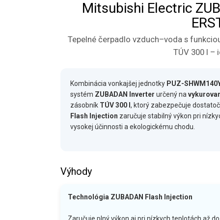
Mitsubishi Electric
ERS
Tepelné čerpadlo vzduch–voda s funkciou
TÚV 300 l – 
Kombinácia vonkajšej jednotky
PUZ-SHWM140
systém
ZUBADAN Inverter
určený na
vykurovan
zásobník
TÚV 300 l
, ktorý zabezpečuje dostatoč
Flash Injection
zaručuje stabilný výkon pri nízky
vysokej účinnosti a ekologickému chodu.
Výhody
Technológia ZUBADAN Flash Injection
Zaručuje plný výkon aj pri nízkych teplotách až do