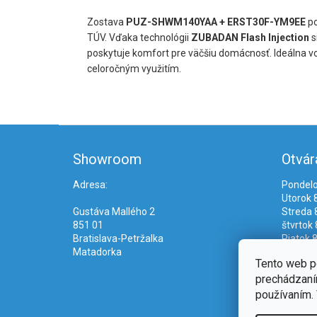
Zostava
PUZ-SHWM140YAA + ERST30F-YM9EE
po
TÚV. Vďaka technológii
ZUBADAN Flash Injection
s
poskytuje komfort pre väčšiu domácnosť. Ideálna voľ
celoročným využitím.
Z
á
Showroom
Otvár
p
ä
Adresa:
Pondelo
t
Utorok 8
i
Gustáva Mallého 2
Streda 8
e
851 01
štvrtok 
Bratislava-Petržalka
Piatok 8
Matadorka
Tento web p
prechádzaním
používaním. 