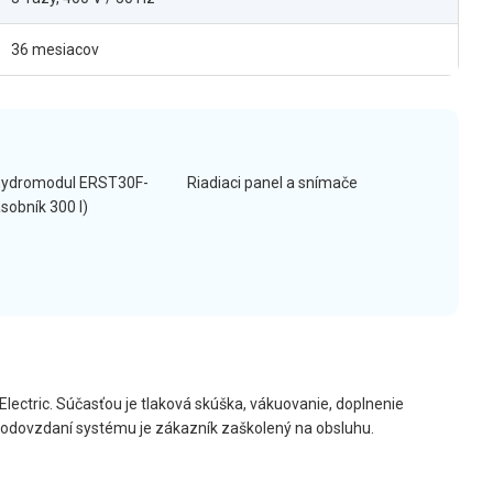
36 mesiacov
hydromodul ERST30F-
Riadiaci panel a snímače
obník 300 l)
Electric. Súčasťou je tlaková skúška, vákuovanie, doplnenie
Po odovzdaní systému je zákazník zaškolený na obsluhu.