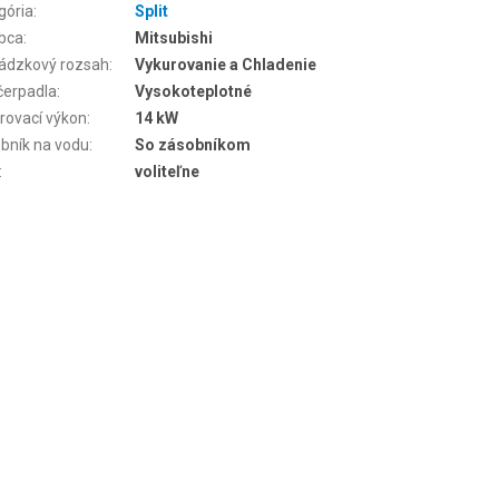
gória
:
Split
bca
:
Mitsubishi
ádzkový rozsah
:
Vykurovanie a Chladenie
čerpadla
:
Vysokoteplotné
rovací výkon
:
14 kW
bník na vodu
:
So zásobníkom
:
voliteľne