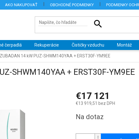
AKO NAKUPOVAŤ
OBCHODNÉ PODMIENKY
PODMIENKY OCH
né čerpadlá
Rekuperácie
Čističky vzduchu
Montáž
hi ZUBADAN 14 kW PUZ-SHWM140YAA + ERST30F-YM9EE
 PUZ-SHWM140YAA + ERST30F-YM9EE
€17 121
€13 919,51 bez DPH
Jednotková
Na dotaz
cena: