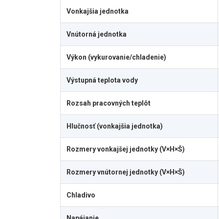
Vonkajšia jednotka
Vnútorná jednotka
Výkon (vykurovanie/chladenie)
Výstupná teplota vody
Rozsah pracovných teplôt
Hlučnosť (vonkajšia jednotka)
Rozmery vonkajšej jednotky (V×H×Š)
Rozmery vnútornej jednotky (V×H×Š)
Chladivo
Napájanie