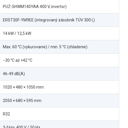
PUZ-SHWM140YAA 400 V, invertor)
ERST30F-YM9EE (integrovaný zásobník TÚV 300 l,)
14 kW / 12,5 kW
Max. 60 °C (vykurovanie) / min. 5 °C (chladenie)
−30 °C až +42 °C
46-49 dB(A)
1020 × 480 × 1050 mm
2050 × 680 × 595 mm
R32
3-fázy, 400 V / 50 Hz