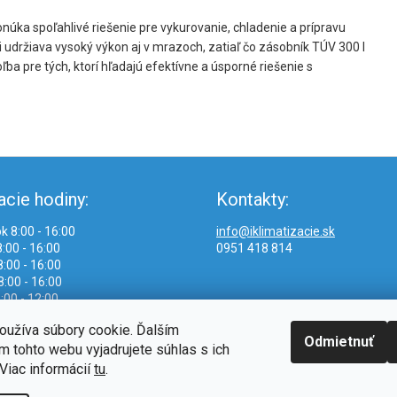
núka spoľahlivé riešenie pre vykurovanie, chladenie a prípravu
i udržiava vysoký výkon aj v mrazoch, zatiaľ čo zásobník TÚV 300 l
ba pre tých, ktorí hľadajú efektívne a úsporné riešenie s
acie hodiny:
Kontakty:
k 8:00 - 16:00
info@iklimatizacie.sk
:00 - 16:00
0951 418 814
:00 - 16:00
8:00 - 16:00
:00 - 12:00
oužíva súbory cookie. Ďalším
Odmietnuť
 tohto webu vyjadrujete súhlas s ich
Viac informácií
tu
.