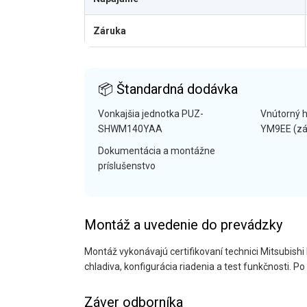
Záruka
📦 Štandardná dodávka
Vonkajšia jednotka PUZ-
Vnútorný 
SHWM140YAA
YM9EE (zás
Dokumentácia a montážne
príslušenstvo
Montáž a uvedenie do prevádzky
Montáž vykonávajú certifikovaní technici Mitsubishi 
chladiva, konfigurácia riadenia a test funkčnosti. 
Záver odborníka