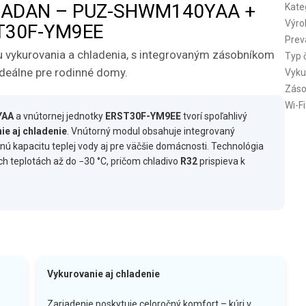
 ZUBADAN – PUZ-SHWM140YAA +
Kate
Výro
T30F-YM9EE
Prev
 vykurovania a chladenia, s integrovaným zásobníkom
Typ 
ideálne pre rodinné domy.
Vyku
Záso
Wi-Fi
YAA
a vnútornej jednotky
ERST30F-YM9EE
tvorí spoľahlivý
ie aj chladenie
. Vnútorný modul obsahuje integrovaný
nú kapacitu teplej vody aj pre väčšie domácnosti. Technológia
ch teplotách až do −30 °C, pričom chladivo
R32
prispieva k
Vykurovanie aj chladenie
Zariadenie poskytuje celoročný komfort – kúri v