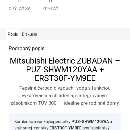
OPÝTAŤ SA
ZDIEĽAŤ
Popis
Diskusia
Podrobný popis
Mitsubishi Electric ZUBADAN –
PUZ-SHWM120YAA +
ERST30F-YM9EE
Tepelné čerpadlo vzduch–voda s funkciou
vykurovania a chladenia, s integrovaným
zásobníkom TÚV 300 l – ideálne pre rodinné domy.
Kombinácia vonkajšej jednotky
PUZ-SHWM120YAA
a
vnútornej jednotky
ERST30F-YM9EE
tvorí spoľahlivý