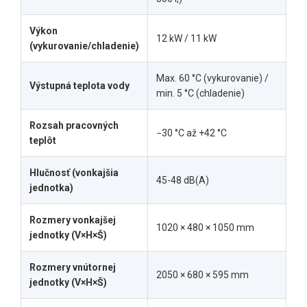
Výkon
12 kW / 11 kW
(vykurovanie/chladenie)
Max. 60 °C (vykurovanie) /
Výstupná teplota vody
min. 5 °C (chladenie)
Rozsah pracovných
−30 °C až +42 °C
teplôt
Hlučnosť (vonkajšia
45-48 dB(A)
jednotka)
Rozmery vonkajšej
1020 × 480 × 1050 mm
jednotky (V×H×Š)
Rozmery vnútornej
2050 × 680 × 595 mm
jednotky (V×H×Š)