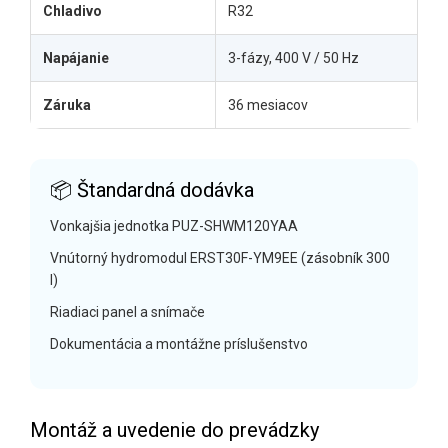
Chladivo
R32
Napájanie
3-fázy, 400 V / 50 Hz
Záruka
36 mesiacov
📦 Štandardná dodávka
Vonkajšia jednotka PUZ-SHWM120YAA
Vnútorný hydromodul ERST30F-YM9EE (zásobník 300
l)
Riadiaci panel a snímače
Dokumentácia a montážne príslušenstvo
Montáž a uvedenie do prevádzky