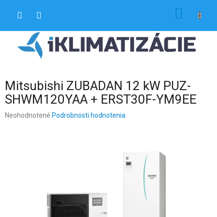
Prejsť
NÁKU
na
obsah
KOŠÍK
Mitsubishi ZUBADAN 12 kW PUZ-
SHWM120YAA + ERST30F-YM9EE
Priemerné
Neohodnotené
Podrobnosti hodnotenia
hodnotenie
produktu
je
0,0
z
5
hviezdičiek.