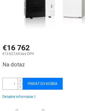
€16 762
€13 627,64 bez DPH
Jednotková
Na dotaz
cena:
PRIDAŤ DO KOŠÍKA
Detailné informácie