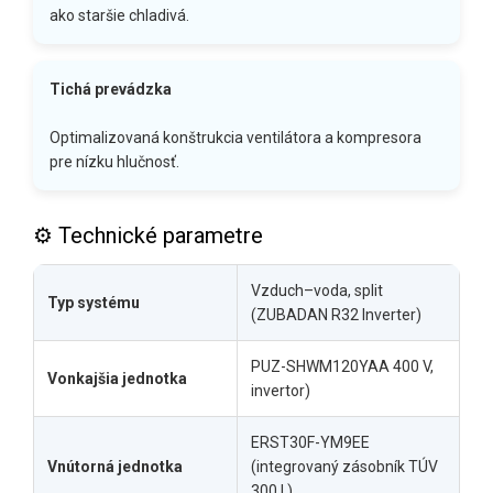
ako staršie chladivá.
Tichá prevádzka
Optimalizovaná konštrukcia ventilátora a kompresora
pre nízku hlučnosť.
⚙️ Technické parametre
Vzduch–voda, split
Typ systému
(ZUBADAN R32 Inverter)
PUZ-SHWM120YAA 400 V,
Vonkajšia jednotka
invertor)
ERST30F-YM9EE
Vnútorná jednotka
(integrovaný zásobník TÚV
300 l,)