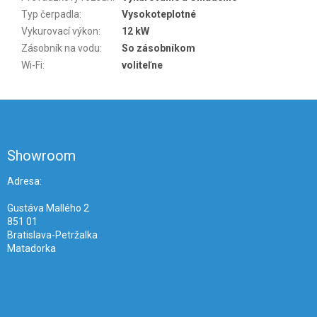
Typ čerpadla
:
Vysokoteplotné
Vykurovací výkon
:
12 kW
Zásobník na vodu
:
So zásobníkom
Wi-Fi
:
voliteľne
Z
á
p
ä
Showroom
t
i
Adresa:
e
Gustáva Mallého 2
851 01
Bratislava-Petržalka
Matadorka