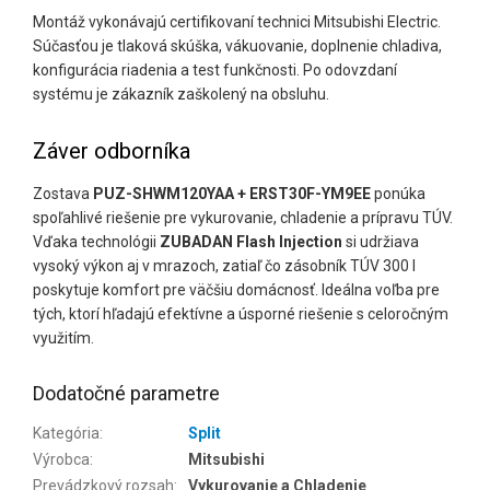
Montáž vykonávajú certifikovaní technici Mitsubishi Electric.
Súčasťou je tlaková skúška, vákuovanie, doplnenie chladiva,
konfigurácia riadenia a test funkčnosti. Po odovzdaní
systému je zákazník zaškolený na obsluhu.
Záver odborníka
Zostava
PUZ-SHWM120YAA + ERST30F-YM9EE
ponúka
spoľahlivé riešenie pre vykurovanie, chladenie a prípravu TÚV.
Vďaka technológii
ZUBADAN Flash Injection
si udržiava
vysoký výkon aj v mrazoch, zatiaľ čo zásobník TÚV 300 l
poskytuje komfort pre väčšiu domácnosť. Ideálna voľba pre
tých, ktorí hľadajú efektívne a úsporné riešenie s celoročným
využitím.
Dodatočné parametre
Kategória
:
Split
Výrobca
:
Mitsubishi
Prevádzkový rozsah
:
Vykurovanie a Chladenie