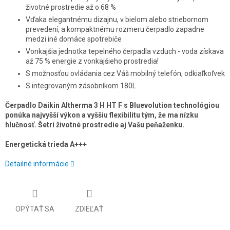
životné prostredie až o 68 %
Vďaka elegantnému dizajnu, v bielom alebo striebornom
prevedení, a kompaktnému rozmeru čerpadlo zapadne
medzi iné domáce spotrebiče
Vonkajšia jednotka tepelného čerpadla vzduch - voda získava
až 75 % energie z vonkajšieho prostredia!
S možnosťou ovládania cez Váš mobilný telefón, odkiaľkoľvek
S integrovaným zásobníkom 180L
Čerpadlo Daikin Altherma 3 H HT F s Bluevolution technológiou
ponúka najvyšší výkon a vyššiu flexibilitu tým, že ma nízku
hlučnosť. Šetrí životné prostredie aj Vašu peňaženku.
Energetická trieda A+++
Detailné informácie
OPÝTAŤ SA
ZDIEĽAŤ