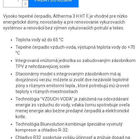
PRIDAŤ DO KOŠÍKA
Vysoko tepelné čerpadlo, Altherma 3 H HT F, je vhodné pre nízko
energetické domy, novostavby a pre renovovanie vykurovacích
systémov a renovácií bez výmen vykurovacích potrubí a telies.
Teplota vody až do 65 °C
Tepelne čerpadlo vzduch-voda, výstupná teplota vody do +70
°C
Integrovaná vnútorná jednotka so zabudovaným zásobníkom
TPV z nehrdzavejúcej ocele
Stacionárny model s integrovaným zásobníkom má aj
dvojzónovú verziu: môžete si zvoliť dve nezávislé teplotné
zóny s rôznymi emitormi tepla , ktoré potrebujú inú úroveň
teploty v rôznych miestnostiach
Technológia "VZDUCH-VODA" je založená na odovzdávaní
energie zo vzduchu do vody, vďaka čomu spotrebuje oveľa
menej energie ako bežne predajné čerpadlá a elektronické
kotle.
Technológia Bluevolution kombinuje špeciálne vyvinutý
kompresor a chladivo R-32.
Chladivo R32 poskytuje vyššiu účinnosť a znižuje dopad na