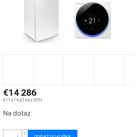
€14 286
€11 614,63 bez DPH
Jednotková
Na dotaz
cena: