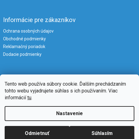
Informácie pre zákazníkov
Ochrana osobných údajov
Obchodné podmienky
Reklamačný poriadok
Dodacie podmienky
Tento web používa súbory cookie. Ďalším prechádzaním
tohto webu vyjadrujete súhlas s ich používaním. Viac
informácií
tu
.
Vytvoril Shoptet
Nastavenie
Copyright 2026
iKlimatizacie
. Všetky práva vyhradené.
Upraviť
Odmietnuť
Súhlasím
nastavenie cookies