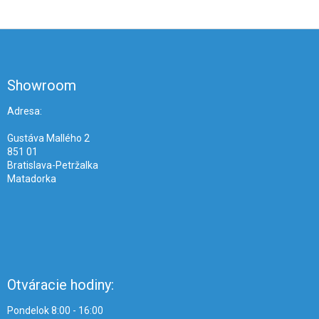
Z
á
p
ä
Showroom
t
i
Adresa:
e
Gustáva Mallého 2
851 01
Bratislava-Petržalka
Matadorka
Otváracie hodiny:
Pondelok 8:00 - 16:00