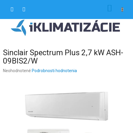
Prejsť
NÁKU
na
obsah
KOŠÍK
Sinclair Spectrum Plus 2,7 kW ASH-
09BIS2/W
Priemerné
Neohodnotené
Podrobnosti hodnotenia
hodnotenie
produktu
je
0,0
z
5
hviezdičiek.