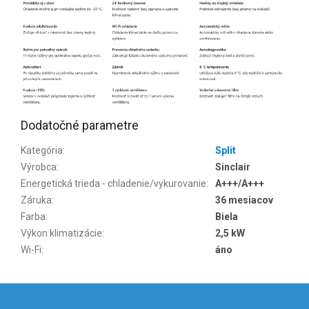
Dodatočné parametre
Kategória
:
Split
Výrobca
:
Sinclair
Energetická trieda - chladenie/vykurovanie
:
A+++/A+++
Záruka
:
36 mesiacov
Farba
:
Biela
Výkon klimatizácie
:
2,5 kW
Wi-Fi
:
áno
Z
á