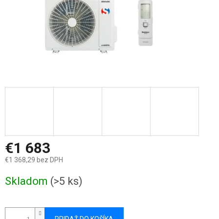
€1 683
€1 368,29 bez DPH
Jednotková
Skladom
(>5 ks)
cena: