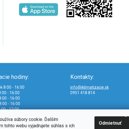
acie hodiny:
Kontakty:
k 8:00 - 16:00
info@iklimatizacie.sk
:00 - 16:00
0951 418 814
:00 - 16:00
8:00 - 16:00
:00 - 12:00
oužíva súbory cookie. Ďalším
Odmietnuť
 tohto webu vyjadrujete súhlas s ich