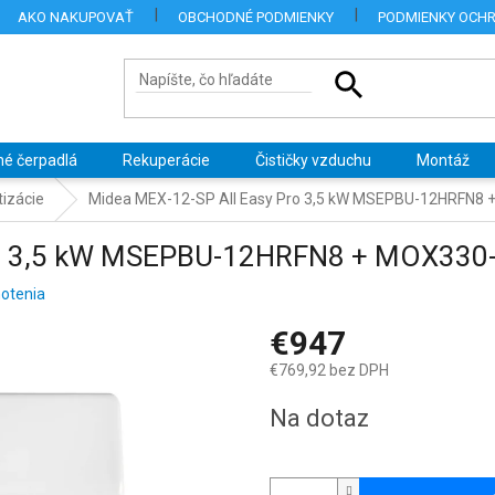
AKO NAKUPOVAŤ
OBCHODNÉ PODMIENKY
PODMIENKY OCH
né čerpadlá
Rekuperácie
Čističky vzduchu
Montáž
izácie
Midea MEX-12-SP All Easy Pro 3,5 kW MSEPBU-12HRFN8
Pro 3,5 kW MSEPBU-12HRFN8 + MOX33
otenia
€947
€769,92 bez DPH
Jednotková
Na dotaz
cena: