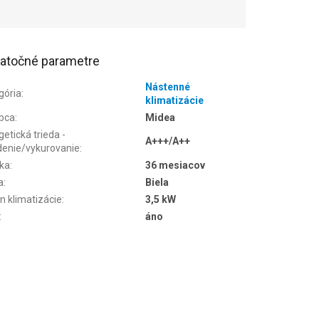
atočné parametre
Nástenné
gória
:
klimatizácie
bca
:
Midea
etická trieda -
A+++/A++
denie/vykurovanie
:
ka
:
36 mesiacov
a
:
Biela
n klimatizácie
:
3,5 kW
:
áno