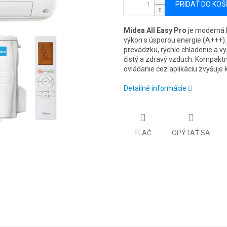
PRIDAŤ DO KOŠ
Midea All Easy Pro
je moderná k
výkon s úsporou energie (A+++).
prevádzku, rýchle chladenie a vys
čistý a zdravý vzduch. Kompaktn
ovládanie cez aplikáciu zvyšuje 
Detailné informácie
TLAČ
OPÝTAŤ SA