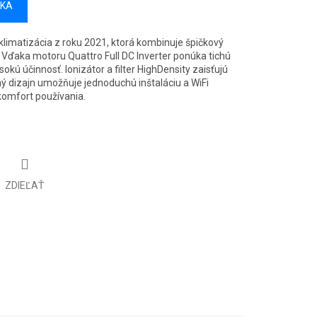
ÍKA
limatizácia z roku 2021, ktorá kombinuje špičkový
 Vďaka motoru Quattro Full DC Inverter ponúka tichú
okú účinnosť. Ionizátor a filter HighDensity zaisťujú
ý dizajn umožňuje jednoduchú inštaláciu a WiFi
komfort používania.
ZDIEĽAŤ