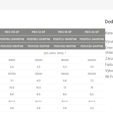
Dod
Kate
Výro
Energ
chla
Záru
Farb
Výko
Wi-Fi