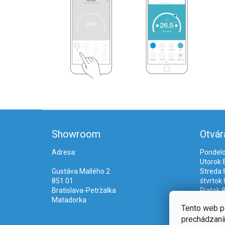
Z
á
Showroom
Otvár
p
ä
Adresa:
Pondelo
t
Utorok 8
i
Gustáva Mallého 2
Streda 8
e
851 01
štvrtok 
Bratislava-Petržalka
Piatok 8
Matadorka
Tento web p
prechádzaním