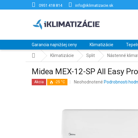
Prejsť
0951 418 814
info@iklimatizacie.sk
na
obsah
Garancia najnižšej ceny
Klimatizácie
Tepel
Domov
Klimatizácie
Split
Nástenné klimat
Midea MEX-12-SP All Easy 
Priemerné
Neohodnotené
Podrobnosti hodn
Akcia
-25 °C
hodnotenie
produktu
je
0,0
z
5
hviezdičiek.