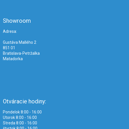
Z
á
p
ä
Showroom
t
i
Adresa:
e
Gustáva Mallého 2
851 01
Bratislava-Petržalka
Matadorka
Otváracie hodiny:
Pondelok 8:00 - 16:00
Utorok 8:00 - 16:00
Streda 8:00 - 16:00
štvrtok 8:00 - 16:00