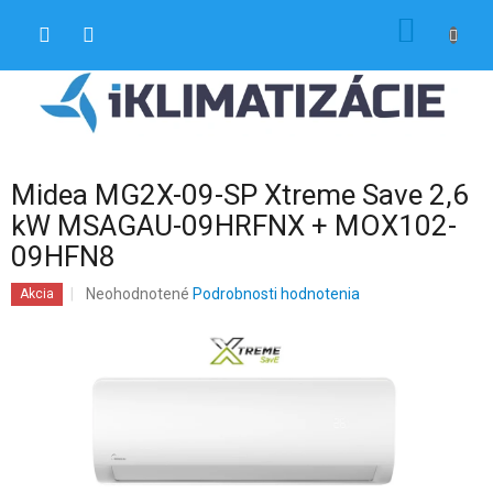
Prejsť
NÁKU
na
obsah
KOŠÍK
Midea MG2X-09-SP Xtreme Save 2,6
kW MSAGAU-09HRFNX + MOX102-
09HFN8
Priemerné
Neohodnotené
Podrobnosti hodnotenia
Akcia
hodnotenie
produktu
je
0,0
z
5
hviezdičiek.