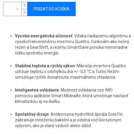
PRIDAŤ DO KOŠÍKA
Vysoká energetická účinnosť
: Vďaka riadiacemu algoritmu a
vysokofrekvenčnému invertoru Quattro, funkciám ako nočný
režim a GearShift, a režimu SmartSave ponúka mimoriadne
nízku spotrebu energie.
Stabilná teplota a rýchly výkon
: Mikročip invertora Quattro
udržuje teplotu s odchýlkou iba +/- 0,5 °C a Turbo Režim
umožňuje rýchle dosiahnutie maximálneho chladenia.
Inteligentné ovládanie
: Možnosť ovládania cez WiFi
pomocou aplikácie Smart MideaAir, ktorá umožňuje nastaviť
klimatizáciu aj na diaľku.
Spoľahlivý dizajn
: Antikorózna hydrofilná špirála Gold Fin
zabraňuje množeniu baktérií a je odolná voči korozívnym
vplyvom, ako je slaný vzduch alebo dážď.