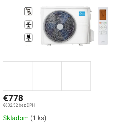
€778
€632,52 bez DPH
Jednotková
Skladom
(1 ks)
cena: