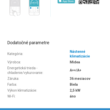
Dodatočné parametre
Nástenné
Kategória
:
klimatizácie
Výrobca
:
Midea
Energetická trieda -
A++/A+
chladenie/vykurovanie
:
Záruka
:
36 mesiacov
Farba
:
Biela
Výkon klimatizácie
:
2,5 kW
Wi-Fi
:
áno