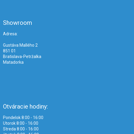
Z
á
p
ä
Showroom
t
i
Adresa:
e
Gustáva Mallého 2
851 01
Bratislava-Petržalka
Matadorka
Otváracie hodiny:
Pondelok 8:00 - 16:00
Utorok 8:00 - 16:00
Streda 8:00 - 16:00