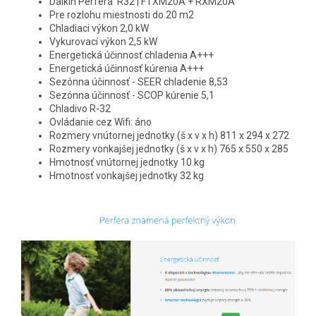
Daikin Perfera R32 | FTXM20A + RXM20A
Pre rozlohu miestnosti do 20 m2
Chladiaci výkon 2,0 kW
Vykurovací výkon 2,5 kW
Energetická účinnosť chladenia A+++
Energetická účinnosť kúrenia A+++
Sezónna účinnosť - SEER chladenie 8,53
Sezónna účinnosť - SCOP kúrenie 5,1
Chladivo R-32
Ovládanie cez Wifi: áno
Rozmery vnútornej jednotky (š x v x h) 811 x 294 x 272
Rozmery vonkajšej jednotky (š x v x h) 765 x 550 x 285
Hmotnosť vnútornej jednotky 10 kg
Hmotnosť vonkajšej jednotky 32 kg