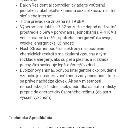
Daikin Residential controller: ovládajte vnútornú
jednotku z akéhokoľvek miesta cez aplikáciu, miestnu
sieť alebo internet.
Tichá prevádzka znížená na 19 dBA
Výberom produktu s R-32 sa znižuje dopad na životné
prostredie o 68% v porovnaní s jednotkami s R-410A a
vedie priamo k nižšej spotrebe energie vďaka svojej
vysokej energetickej účinnosti
Flash Streamer používa elektróny na spustenie
chemických reakcií s molekulami vzduchu a tým
rozkladá alergény, ako sú peľ a plesne, a rozkladá
pachy, čím poskytuje lepší a čistejší vzduch
Dvojzónový snímač pohybu Inteligentné oko: prúdenie
vzduchu je nasmerované mimo zóny miestnosti, kde
sa práve nachádza človek; Ak sa v miestnosti
nenachádzajú žiadne osoby, jednotka sa automaticky
prepne do energeticky úsporného režimu. (oblasť s
vyšším výkonom)
Technická Špecifikácia: