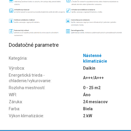
Dodatočné parametre
Nástenné
Kategória
:
klimatizácie
Výrobca
:
Daikin
Energetická trieda -
A+++/A+++
chladenie/vykurovanie
:
Rozloha miestností
:
0 - 25 m2
WIFI
:
Áno
Záruka
:
24 mesiacov
Farba
:
Biela
Výkon klimatizácie
:
2 kW