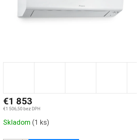
€1 853
€1 506,50 bez DPH
Jednotková
Skladom
(1 ks)
cena: