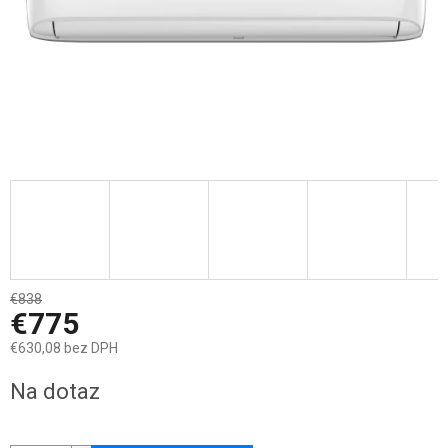
€838
–7 %
€775
€630,08 bez DPH
Jednotková
Na dotaz
cena: