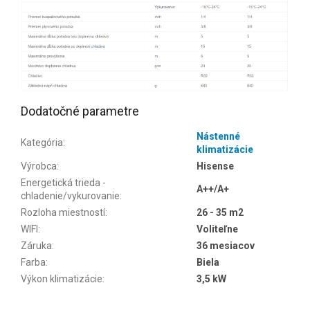
Dodatočné parametre
Nástenné
Kategória
:
klimatizácie
Výrobca
:
Hisense
Energetická trieda -
A++/A+
chladenie/vykurovanie
:
Rozloha miestností
:
26 - 35 m2
WIFI
:
Voliteľne
Záruka
:
36 mesiacov
Farba
:
Biela
Výkon klimatizácie
:
3,5 kW