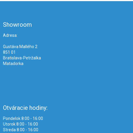
Z
á
p
ä
Showroom
t
i
Adresa:
e
Gustáva Mallého 2
851 01
Bratislava-Petržalka
Matadorka
Otváracie hodiny:
Pondelok 8:00 - 16:00
Utorok 8:00 - 16:00
Streda 8:00 - 16:00