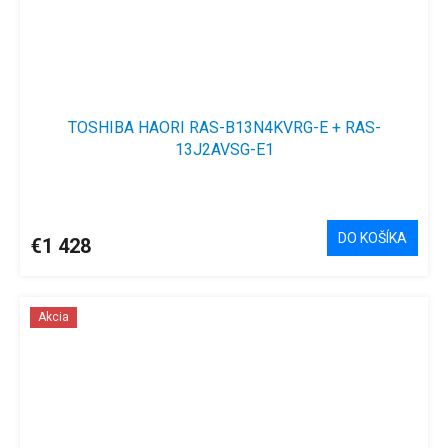
TOSHIBA HAORI RAS-B13N4KVRG-E + RAS-
13J2AVSG-E1
Priemerné
hodnotenie
produktu
DO KOŠÍKA
€1 428
je
4,2
z
5
Akcia
hviezdičiek.