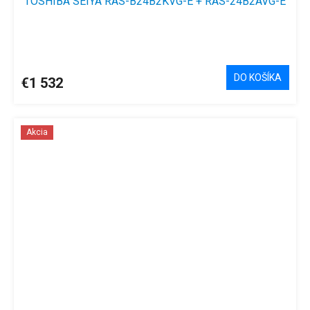
TOSHIBA SEIYA RAS-B24B2KVG-E + RAS-24B2AVG-E
DO KOŠÍKA
€1 532
Akcia