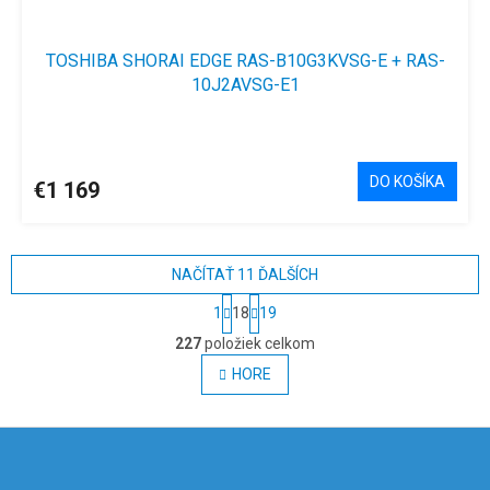
TOSHIBA SHORAI EDGE RAS-B10G3KVSG-E + RAS-
10J2AVSG-E1
DO KOŠÍKA
€1 169
NAČÍTAŤ 11 ĎALŠÍCH
S
1
18
19
t
O
r
227
položiek celkom
v
á
l
HORE
n
á
k
o
d
v
Z
a
a
c
á
n
i
p
i