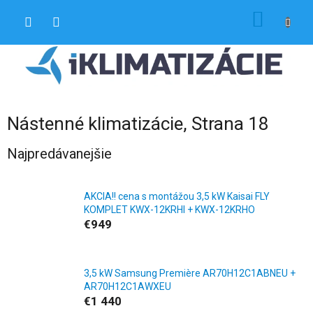
Prejsť
NÁKU
na
obsah
KOŠÍK
Nástenné klimatizácie
, Strana 18
Najpredávanejšie
AKCIA!! cena s montážou 3,5 kW Kaisai FLY
KOMPLET KWX-12KRHI + KWX-12KRHO
€949
3,5 kW Samsung Première AR70H12C1ABNEU +
AR70H12C1AWXEU
€1 440