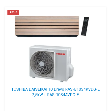
V
ý
Akcia
p
i
s
p
r
o
d
u
k
t
o
v
TOSHIBA DAISEIKAI 10 Drevo RAS-B10S4KVDG-E
2,5kW + RAS-10S4AVPG-E