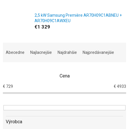
2,5 kW Samsung Première AR70H09C1ABNEU +
AR70H09C1AWXEU
€1 329
R
a
Abecedne
Najlacnejšie
Najdrahšie
Najpredávanejšie
d
e
n
Cena
i
e
€
729
€
4933
p
r
o
d
u
k
Výrobca
t