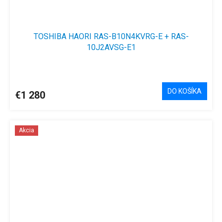
TOSHIBA HAORI RAS-B10N4KVRG-E + RAS-
10J2AVSG-E1
Priemerné
hodnotenie
produktu
DO KOŠÍKA
€1 280
je
4,5
z
5
Akcia
hviezdičiek.