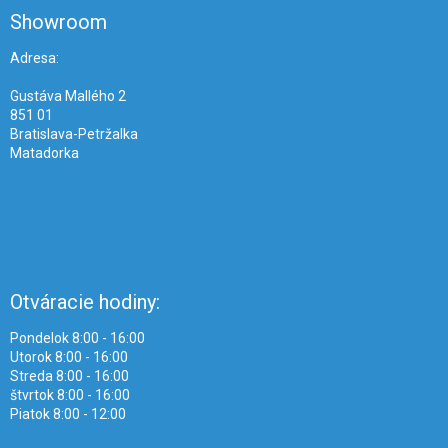
e
ä
e
Showroom
p
t
r
i
Adresa:
v
e
k
Gustáva Mallého 2
y
851 01
v
Bratislava-Petržalka
ý
Matadorka
p
i
s
u
Otváracie hodiny:
Pondelok 8:00 - 16:00
Utorok 8:00 - 16:00
Streda 8:00 - 16:00
štvrtok 8:00 - 16:00
Piatok 8:00 - 12:00