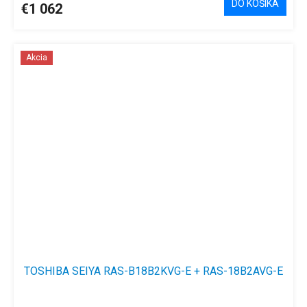
DO KOŠÍKA
€1 062
je
3,7
z
5
Akcia
hviezdičiek.
TOSHIBA SEIYA RAS-B18B2KVG-E + RAS-18B2AVG-E