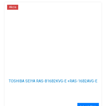
Akcia
TOSHIBA SEIYA RAS-B16B2KVG-E +RAS-16B2AVG-E
Priemerné
hodnotenie
produktu