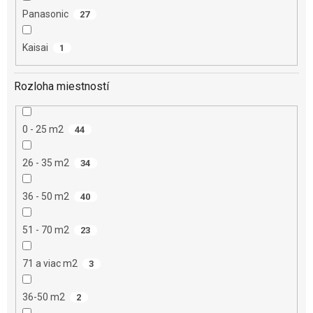
Panasonic
27
Kaisai
1
Rozloha miestností
0 - 25 m2
44
26 - 35 m2
34
36 - 50 m2
40
51 - 70 m2
23
71 a viac m2
3
36-50 m2
2