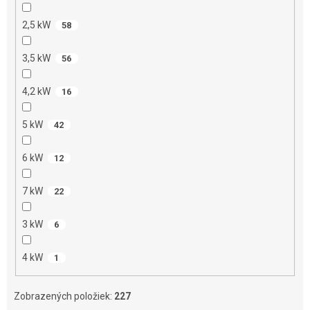
2,5 kW
58
3,5 kW
56
4,2 kW
16
5 kW
42
6 kW
12
7 kW
22
3 kW
6
4 kW
1
Zobrazených položiek:
227