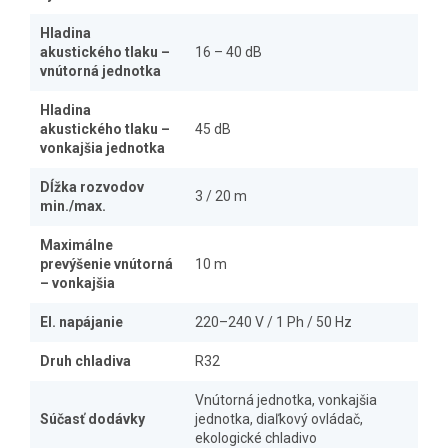
Hladina
akustického tlaku –
16 – 40 dB
vnútorná jednotka
Hladina
akustického tlaku –
45 dB
vonkajšia jednotka
Dĺžka rozvodov
3 / 20 m
min./max.
Maximálne
prevýšenie vnútorná
10 m
– vonkajšia
El. napájanie
220–240 V / 1 Ph / 50 Hz
Druh chladiva
R32
Vnútorná jednotka, vonkajšia
Súčasť dodávky
jednotka, diaľkový ovládač,
ekologické chladivo