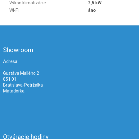
Výkon klimatizácie
:
2,5 kW
Wi-Fi
:
áno
Z
á
p
ä
Showroom
t
i
Adresa:
e
Gustáva Mallého 2
851 01
Bratislava-Petržalka
Matadorka
Otváracie hodiny: