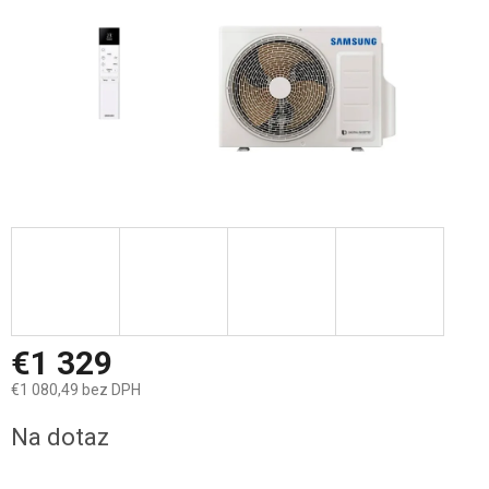
€1 329
€1 080,49 bez DPH
Jednotková
Na dotaz
cena: