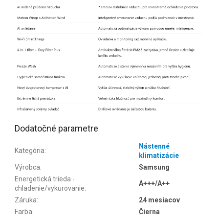
Dodatočné parametre
Nástenné
Kategória
:
klimatizácie
Výrobca
:
Samsung
Energetická trieda -
A+++/A++
chladenie/vykurovanie
:
Záruka
:
24 mesiacov
Farba
:
Čierna