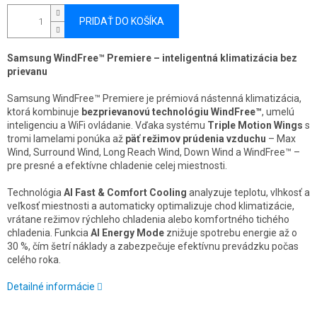
PRIDAŤ DO KOŠÍKA
Samsung WindFree™ Premiere – inteligentná klimatizácia bez
prievanu
Samsung WindFree™ Premiere je prémiová nástenná klimatizácia,
ktorá kombinuje
bezprievanovú technológiu WindFree™
, umelú
inteligenciu a WiFi ovládanie. Vďaka systému
Triple Motion Wings
s
tromi lamelami ponúka až
päť režimov prúdenia vzduchu
– Max
Wind, Surround Wind, Long Reach Wind, Down Wind a WindFree™ –
pre presné a efektívne chladenie celej miestnosti.
Technológia
AI Fast & Comfort Cooling
analyzuje teplotu, vlhkosť a
veľkosť miestnosti a automaticky optimalizuje chod klimatizácie,
vrátane režimov rýchleho chladenia alebo komfortného tichého
chladenia. Funkcia
AI Energy Mode
znižuje spotrebu energie až o
30 %, čím šetrí náklady a zabezpečuje efektívnu prevádzku počas
celého roka.
Detailné informácie