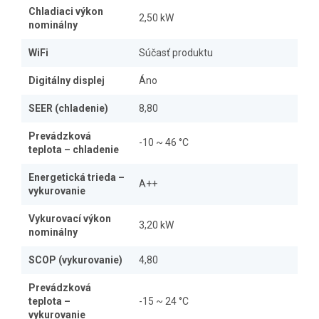
Chladiaci výkon
2,50 kW
nominálny
WiFi
Súčasť produktu
Digitálny displej
Áno
SEER (chladenie)
8,80
Prevádzková
-10 ~ 46 °C
teplota – chladenie
Energetická trieda –
A++
vykurovanie
Vykurovací výkon
3,20 kW
nominálny
SCOP (vykurovanie)
4,80
Prevádzková
teplota –
-15 ~ 24 °C
vykurovanie