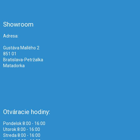
Z
á
p
ä
Showroom
t
i
Adresa:
e
Gustáva Mallého 2
851 01
Bratislava-Petržalka
Matadorka
Otváracie hodiny:
Pondelok 8:00 - 16:00
Utorok 8:00 - 16:00
Streda 8:00 - 16:00