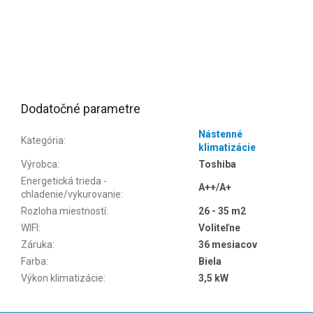
Dodatočné parametre
Nástenné
Kategória
:
klimatizácie
Výrobca
:
Toshiba
Energetická trieda -
A++/A+
chladenie/vykurovanie
:
Rozloha miestností
:
26 - 35 m2
WIFI
:
Voliteľne
Záruka
:
36 mesiacov
Farba
:
Biela
Výkon klimatizácie
:
3,5 kW