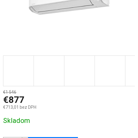
€1 546
–43 %
€877
€713,01 bez DPH
Jednotková
Skladom
cena: