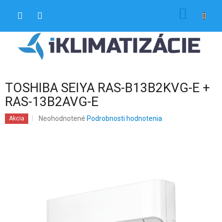
Prejsť
NÁKU
na
obsah
KOŠÍK
TOSHIBA SEIYA RAS-B13B2KVG-E +
RAS-13B2AVG-E
Priemerné
Neohodnotené
Podrobnosti hodnotenia
Akcia
hodnotenie
produktu
je
0,0
z
5
hviezdičiek.