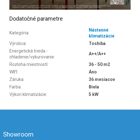
Dodatočné parametre
Nástenné
Kategória
:
klimatizácie
Výrobca
:
Toshiba
Energetická trieda -
A++/A++
chladenie/vykurovanie
:
Rozloha miestností
:
36 - 50 m2
WIFI
:
Áno
Záruka
:
36 mesiacov
Farba
:
Biela
Výkon klimatizácie
:
5 kW
Z
á
p
ä
Showroom
t