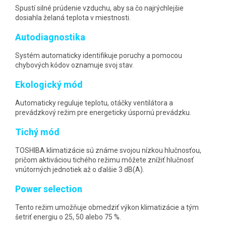
Spustí silné prúdenie vzduchu, aby sa čo najrýchlejšie
dosiahla želaná teplota v miestnosti.
Autodiagnostika
Systém automaticky identifikuje poruchy a pomocou
chybových kódov oznamuje svoj stav.
Ekologický mód
Automaticky reguluje teplotu, otáčky ventilátora a
prevádzkový režim pre energeticky úspornú prevádzku.
Tichý mód
TOSHIBA klimatizácie sú známe svojou nízkou hlučnosťou,
pričom aktiváciou tichého režimu môžete znížiť hlučnosť
vnútorných jednotiek až o ďalšie 3 dB(A).
Power selection
Tento režim umožňuje obmedziť výkon klimatizácie a tým
šetriť energiu o 25, 50 alebo 75 %.