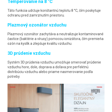
Temperovanie na 8 °C
Táto funkcia udržuje konštantnú teplotu 8 °C, čím poskytuje
ochranu pred zamrznutím priestoru.
Plazmový ozonátor vzduchu
Plazmový ozonátor zachytáva a neutralizuje kontaminované
častice (baktérie a vírusy) pomocou ionizátora, čím premieňa
ozón na kyslík a zlepšuje kvalitu vzduchu.
3D prúdenie vzduchu
Systém 3D prúdenia vzduchu umožňuje smerovať prúdenie
vzduchu hore, dole, doprava a doľava pre perfektnú
distribúciu vzduchu alebo priame nasmerovanie podľa
potreby.