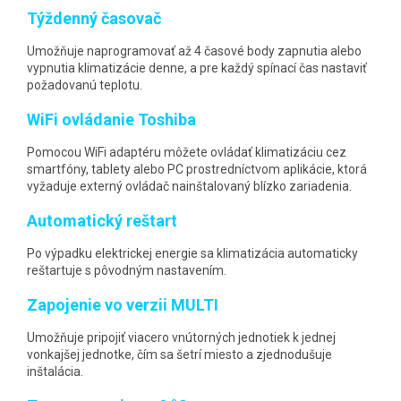
Týždenný časovač
Umožňuje naprogramovať až 4 časové body zapnutia alebo
vypnutia klimatizácie denne, a pre každý spínací čas nastaviť
požadovanú teplotu.
WiFi ovládanie Toshiba
Pomocou WiFi adaptéru môžete ovládať klimatizáciu cez
smartfóny, tablety alebo PC prostredníctvom aplikácie, ktorá
vyžaduje externý ovládač nainštalovaný blízko zariadenia.
Automatický reštart
Po výpadku elektrickej energie sa klimatizácia automaticky
reštartuje s pôvodným nastavením.
Zapojenie vo verzii MULTI
Umožňuje pripojiť viacero vnútorných jednotiek k jednej
vonkajšej jednotke, čím sa šetrí miesto a zjednodušuje
inštalácia.