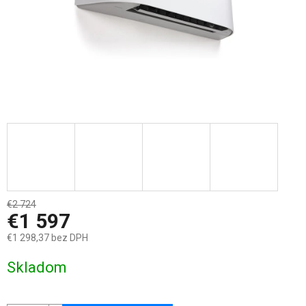
€2 724
–41 %
€1 597
€1 298,37 bez DPH
Jednotková
Skladom
cena: