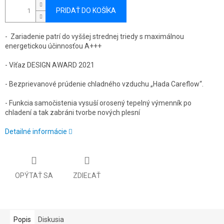
PRIDAŤ DO KOŠÍKA
- Zariadenie patrí do vyššej strednej triedy s maximálnou
energetickou účinnosťou A+++
- Víťaz DESIGN AWARD 2021
- Bezprievanové prúdenie chladného vzduchu „Hada Careflow“.
- Funkcia samočistenia vysuší orosený tepelný výmenník po
chladení a tak zabráni tvorbe nových plesní
Detailné informácie
OPÝTAŤ SA
ZDIEĽAŤ
Popis
Diskusia