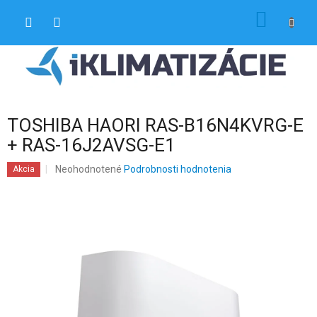
Prejsť
NÁKU
na
obsah
KOŠÍK
TOSHIBA HAORI RAS-B16N4KVRG-E
+ RAS-16J2AVSG-E1
Priemerné
Neohodnotené
Podrobnosti hodnotenia
Akcia
hodnotenie
produktu
je
0,0
z
5
hviezdičiek.