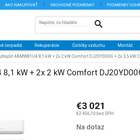
AKO NAKUPOVAŤ
OBCHODNÉ PODMIENKY
PODMIENKY OCH
né čerpadlá
Rekuperácie
Čističky vzduchu
Montáž
ultisplit 4AMW81U4 8,1 kW + 2x 2 kW Comfort DJ20YD00G + 2x 3,5 kW
4 8,1 kW + 2x 2 kW Comfort DJ20YD00
€3 021
€2 456,10 bez DPH
Jednotková
Na dotaz
cena: