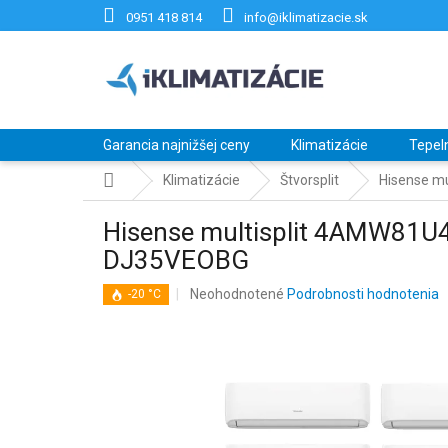
Prejsť
0951 418 814
info@iklimatizacie.sk
na
obsah
Garancia najnižšej ceny
Klimatizácie
Tepel
Domov
Klimatizácie
Štvorsplit
Hisense m
Hisense multisplit 4AMW81U
DJ35VEOBG
Priemerné
Neohodnotené
Podrobnosti hodnotenia
-20 °C
hodnotenie
produktu
je
0,0
z
5
hviezdičiek.