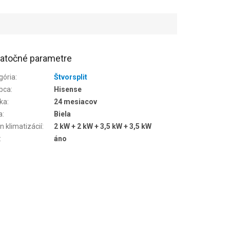
atočné parametre
gória
:
Štvorsplit
bca
:
Hisense
ka
:
24 mesiacov
a
:
Biela
n klimatizácií
:
2 kW + 2 kW + 3,5 kW + 3,5 kW
:
áno