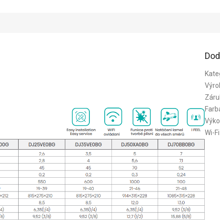
Dod
Kate
Výro
Záru
Farb
Výko
Wi-Fi