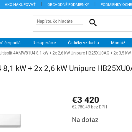
AKO NAKUPOVAŤ
OBCHODNÉ PODMIENKY
PODMIENKY OCH
né čerpadlá
Rekuperácie
Čističky vzduchu
Montáž
ltisplit 4AMW81U4 8,1 kW + 2x 2,6 kW Unipure HB25XU0AG + 2x 3,5 k
 8,1 kW + 2x 2,6 kW Unipure HB25XU0A
€3 420
€2 780,49 bez DPH
Jednotková
Na dotaz
cena: