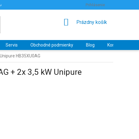
RANY OSOBNÝCH ÚDAJOV
HODNOTENIE OBCHODU
Prihlásenie
NÁKUPNÝ
Prázdny košík
KOŠÍK
Servis
Obchodné podmienky
Blog
Kontakty
W Unipure HB35XU0AG
G + 2x 3,5 kW Unipure