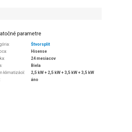
atočné parametre
gória
:
Štvorsplit
bca
:
Hisense
ka
:
24 mesiacov
a
:
Biela
n klimatizácií
:
2,5 kW + 2,5 kW + 3,5 kW + 3,5 kW
:
áno