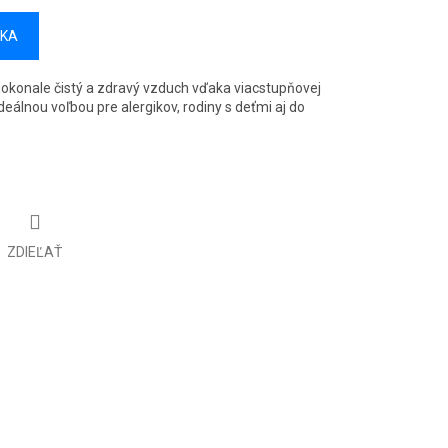
ÍKA
okonale čistý a zdravý vzduch vďaka viacstupňovej
 ideálnou voľbou pre alergikov, rodiny s deťmi aj do
ZDIEĽAŤ