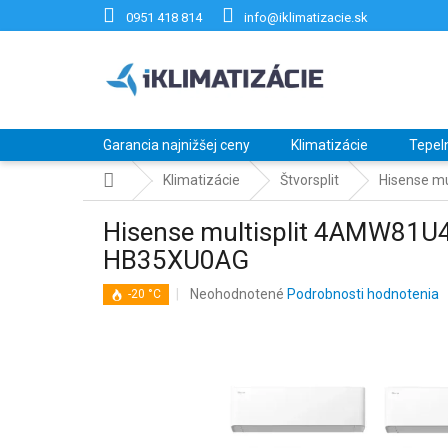
Prejsť
0951 418 814
info@iklimatizacie.sk
na
obsah
Garancia najnižšej ceny
Klimatizácie
Tepel
Domov
Klimatizácie
Štvorsplit
Hisense mu
Hisense multisplit 4AMW81U4
HB35XU0AG
Priemerné
Neohodnotené
Podrobnosti hodnotenia
-20 °C
hodnotenie
produktu
je
0,0
z
5
hviezdičiek.