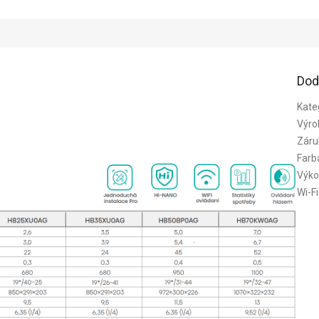
Dod
Kate
Výro
Záru
Farb
Výko
Wi-Fi