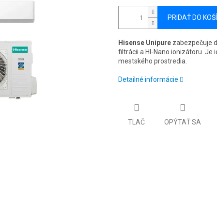
PRIDAŤ DO KOŠ
Hisense Unipure
zabezpečuje d
filtrácii a HI-Nano ionizátoru. Je
mestského prostredia.
Detailné informácie
TLAČ
OPÝTAŤ SA