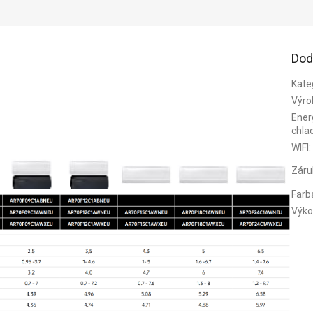
Dod
Kate
Výro
Energ
chla
WIFI
:
Záru
Farb
Výko