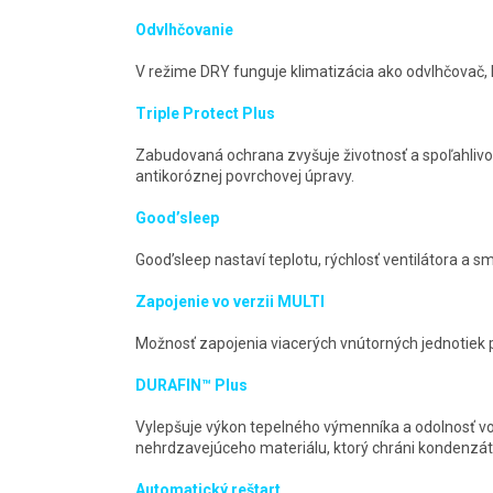
Odvlhčovanie
V režime DRY funguje klimatizácia ako odvlhčovač, 
Triple Protect Plus
Zabudovaná ochrana zvyšuje životnosť a spoľahliv
antikoróznej povrchovej úpravy.
Good’sleep
Good’sleep nastaví teplotu, rýchlosť ventilátora a 
Zapojenie vo verzii MULTI
Možnosť zapojenia viacerých vnútorných jednotiek pr
DURAFIN™ Plus
Vylepšuje výkon tepelného výmenníka a odolnosť vo
nehrdzavejúceho materiálu, ktorý chráni kondenzát
Automatický reštart