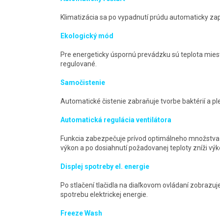
Klimatizácia sa po vypadnutí prúdu automaticky za
Ekologický mód
Pre energeticky úspornú prevádzku sú teplota mies
regulované.
Samočistenie
Automatické čistenie zabraňuje tvorbe baktérií a ple
Automatická regulácia ventilátora
Funkcia zabezpečuje prívod optimálneho množstva 
výkon a po dosiahnutí požadovanej teploty zníži výk
Displej spotreby el. energie
Po stlačení tlačidla na diaľkovom ovládaní zobrazu
spotrebu elektrickej energie.
Freeze Wash