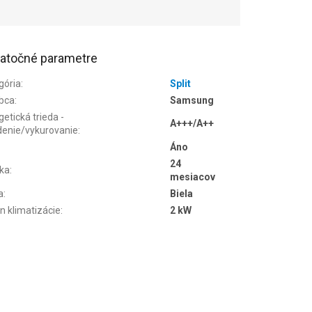
atočné parametre
gória
:
Split
bca
:
Samsung
etická trieda -
A+++/A++
denie/vykurovanie
:
Áno
24
ka
:
mesiacov
a
:
Biela
n klimatizácie
:
2 kW