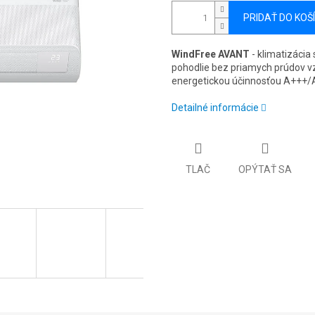
PRIDAŤ DO KOŠ
WindFree AVANT
- klimatizáci
pohodlie bez priamych prúdov v
energetickou účinnosťou A+++/A
Detailné informácie
TLAČ
OPÝTAŤ SA