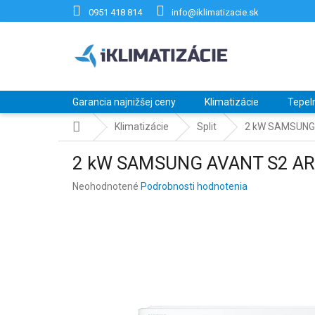
Prejsť
0951 418 814
info@iklimatizacie.sk
na
obsah
Garancia najnižšej ceny
Klimatizácie
Tepel
Domov
Klimatizácie
Split
2 kW SAMSUNG
2 kW SAMSUNG AVANT S2 A
Priemerné
Neohodnotené
Podrobnosti hodnotenia
hodnotenie
produktu
je
0,0
z
5
hviezdičiek.