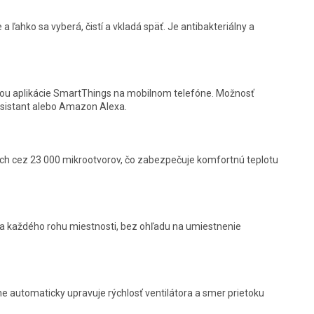
 a ľahko sa vyberá, čistí a vkladá späť. Je antibakteriálny a
cou aplikácie SmartThings na mobilnom telefóne. Možnosť
sistant alebo Amazon Alexa.
ch cez 23 000 mikrootvorov, čo zabezpečuje komfortnú teplotu
a každého rohu miestnosti, bez ohľadu na umiestnenie
ne automaticky upravuje rýchlosť ventilátora a smer prietoku