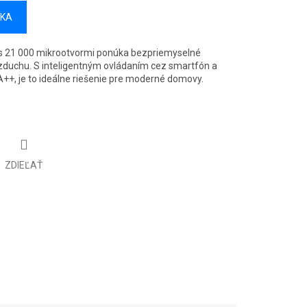
ÍKA
a s 21 000 mikrootvormi ponúka bezpriemyselné
zduchu. S inteligentným ovládaním cez smartfón a
++, je to ideálne riešenie pre moderné domovy.
ZDIEĽAŤ