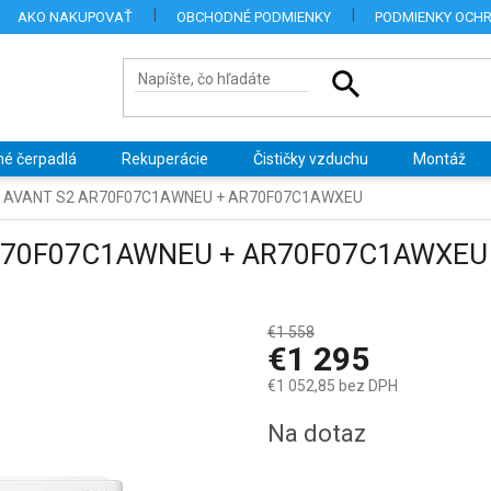
AKO NAKUPOVAŤ
OBCHODNÉ PODMIENKY
PODMIENKY OCH
né čerpadlá
Rekuperácie
Čističky vzduchu
Montáž
 AVANT S2 AR70F07C1AWNEU + AR70F07C1AWXEU
R70F07C1AWNEU + AR70F07C1AWXEU
€1 558
–16 %
€1 295
€1 052,85 bez DPH
Jednotková
Na dotaz
cena: