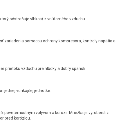
ktorý odstraňuje vlhkosť z vnútorného vzduchu.
osť zariadenia pomocou ochrany kompresora, kontroly napätia a
smer prietoku vzduchu pre hlboký a dobrý spánok.
i jednej vonkajšej jednotke.
či poveternostným vplyvom a korózii. Mriežka je vyrobená z
or pred koróziou.