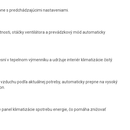
pne s predchádzajúcimi nastaveniami.
tnosti, otáčky ventilátora a prevádzkový mód automaticky
sní v tepelnom výmenníku a udržuje interiér klimatizácie čistý.
vzduchu podľa aktuálnej potreby, automaticky prepne na vysoký
on.
je panel klimatizácie spotrebu energie, čo pomáha znižovať