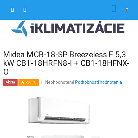
Prejsť
NÁKU
na
obsah
KOŠÍK
Midea MCB-18-SP Breezeless E 5,3
kW CB1-18HRFN8-I + CB1-18HFNX-
O
Priemerné
Neohodnotené
Podrobnosti hodnotenia
Akcia
-20 °C
hodnotenie
produktu
je
0,0
z
5
hviezdičiek.