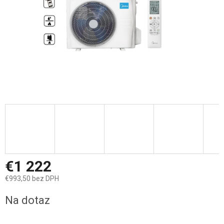
€1 222
€993,50 bez DPH
Jednotková
Na dotaz
cena: