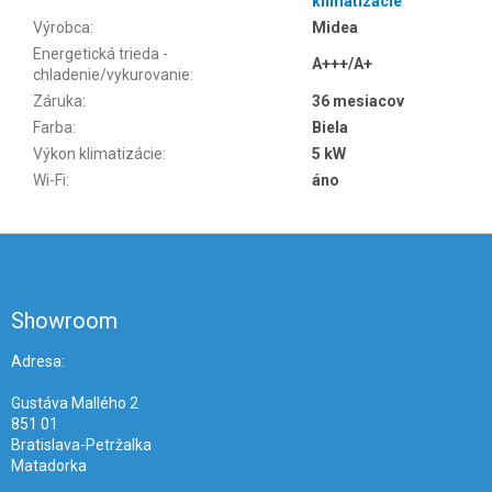
klimatizácie
Výrobca
:
Midea
Energetická trieda -
A+++/A+
chladenie/vykurovanie
:
Záruka
:
36 mesiacov
Farba
:
Biela
Výkon klimatizácie
:
5 kW
Wi-Fi
:
áno
Z
á
p
ä
Showroom
t
i
Adresa:
e
Gustáva Mallého 2
851 01
Bratislava-Petržalka
Matadorka