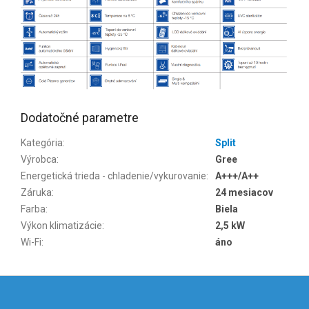
Dodatočné parametre
Kategória
:
Split
Výrobca
:
Gree
Energetická trieda - chladenie/vykurovanie
:
A+++/A++
Záruka
:
24 mesiacov
Farba
:
Biela
Výkon klimatizácie
:
2,5 kW
Wi-Fi
:
áno
Z
á