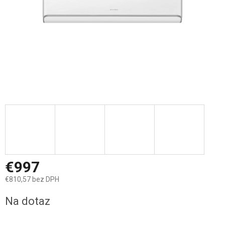
€997
€810,57 bez DPH
Jednotková
Na dotaz
cena: