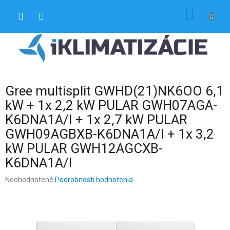
Prejsť
NÁKU
na
obsah
KOŠÍK
Gree multisplit GWHD(21)NK6OO 6,1
kW + 1x 2,2 kW PULAR GWH07AGA-
K6DNA1A/I + 1x 2,7 kW PULAR
GWH09AGBXB-K6DNA1A/I + 1x 3,2
kW PULAR GWH12AGCXB-
K6DNA1A/I
Priemerné
Neohodnotené
Podrobnosti hodnotenia
hodnotenie
produktu
je
0,0
z