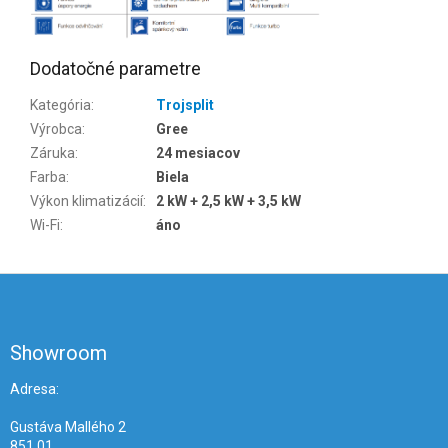
Dodatočné parametre
Kategória
:
Trojsplit
Výrobca
:
Gree
Záruka
:
24 mesiacov
Farba
:
Biela
Výkon klimatizácií
:
2 kW + 2,5 kW + 3,5 kW
Wi-Fi
:
áno
Z
á
p
ä
Showroom
t
i
Adresa:
e
Gustáva Mallého 2
851 01