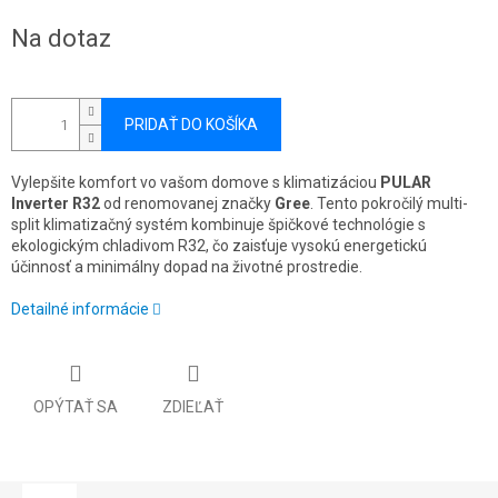
Jednotková
Na dotaz
cena:
PRIDAŤ DO KOŠÍKA
Vylepšite komfort vo vašom domove s klimatizáciou
PULAR
Inverter R32
od renomovanej značky
Gree
. Tento pokročilý multi-
split klimatizačný systém kombinuje špičkové technológie s
ekologickým chladivom R32, čo zaisťuje vysokú energetickú
účinnosť a minimálny dopad na životné prostredie.
Detailné informácie
OPÝTAŤ SA
ZDIEĽAŤ