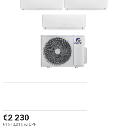
5
hviezdičiek.
€2 230
€1 813,01 bez DPH