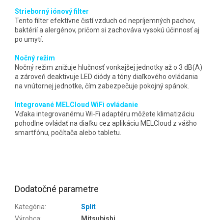
Strieborný iónový filter
Tento filter efektívne čistí vzduch od nepríjemných pachov,
baktérií a alergénov, pričom si zachováva vysokú účinnosť aj
po umytí.
Nočný režim
Nočný režim znižuje hlučnosť vonkajšej jednotky až o 3 dB(A)
a zároveň deaktivuje LED diódy a tóny diaľkového ovládania
na vnútornej jednotke, čím zabezpečuje pokojný spánok.
Integrované MELCloud WiFi ovládanie
Vďaka integrovanému Wi-Fi adaptéru môžete klimatizáciu
pohodlne ovládať na diaľku cez aplikáciu MELCloud z vášho
smartfónu, počítača alebo tabletu.
Dodatočné parametre
Kategória
:
Split
Výrobca
:
Mitsubishi