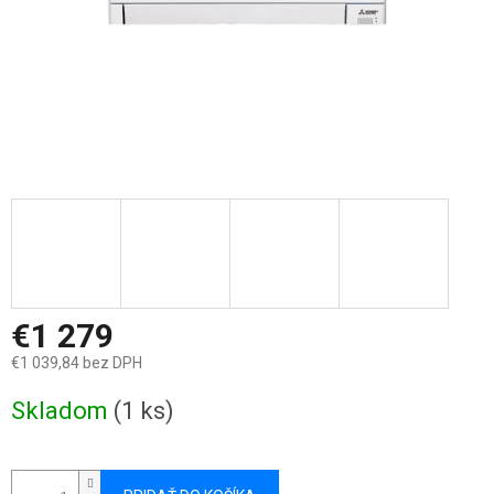
€1 279
€1 039,84 bez DPH
Jednotková
Skladom
(1 ks)
cena: