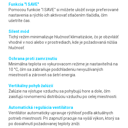
Funkcia "I SAVE"
Pomocou funkcie "I SAVE" si môžete uložiť svoje preferované
nastavenia a rýchlo ich aktivovať stlačením tlačidla, čím
ušetríte čas.
Silent mód
Tichý režim minimalizuje hlučnosť klimatizácie, čo je obzvlášť
vhodné v noci alebo v prostrediach, kde je požadovaná nižšia
hlučnosť.
Ochrana proti zamrznutiu
Minimálna teplota vo vykurovacom režime je nastaviteľná na
10 °C, čím sa zabraňuje podchladeniu nevyužívaných
miestností a zároveň sa šetrí energia.
Vertikálny pohyb žalúzií
Žalúzie na výstupe vzduchu sa pohybujú hore a dole, čím
zaisťujú rovnomernú distribúciu vzduchu po celej miestnosti.
Automatická regulácia ventilátora
Ventilátor automaticky upravuje rýchlosť podľa aktuálnych
potrieb miestnosti. Pri zapnutí pracuje na vyšší výkon, ktorý sa
po dosiahnutí požadovanej teploty zníži.