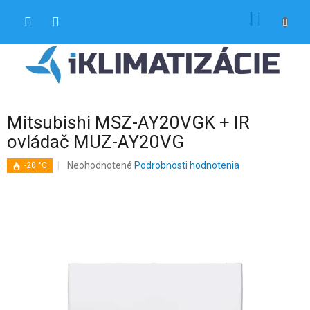
Prejsť
NÁKU
na
obsah
KOŠÍK
Mitsubishi MSZ-AY20VGK + IR
ovládač MUZ-AY20VG
Priemerné
Neohodnotené
Podrobnosti hodnotenia
-20 °C
hodnotenie
produktu
je
0,0
z
5
hviezdičiek.