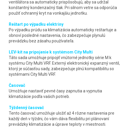
ventilátora sa automaticky prispôsobujú, aby sa udržal
konštantný kondenzačný tlak. Pri silnom vetre sa odporúča
použiť ochranný kryt na vonkajšiu jednotku.
Reštart po výpadku elektriny
Po výpadku prúdu sa klimatizácia automaticky reštartuje a
obnoví posledné nastavenia, čo zabezpečuje plynulú
prevádzku bez zásahu používateľa.
LEV-kit na pripojenie k systémom City Multi
Táto sada umožňuje pripojiť vnútorné jednotky série M k
systému City Multi VRF. Externý elektronický expanzný ventil,
ktorý je súčasťou sady, zabezpečuje plnú kompatibilitu so
systémami City Multi VRF.
Časovač
Umožňuje nastaviť pevné časy zapnutia a vypnutia
klimatizácie podľa vašich potrieb.
Týždenný časovač
Tento časovač umožňuje uložiť až 4 rôzne nastavenia pre
každý deň v týždni, čo vám dáva flexibilitu pri plánovaní
prevádzky klimatizácie a úprave teploty v miestnosti.