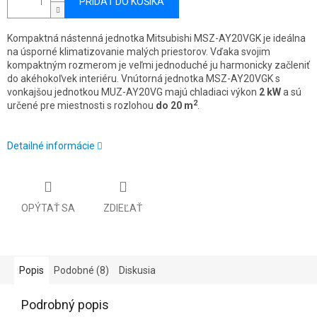
PRIDAŤ DO KOŠÍKA
Kompaktná nástenná jednotka Mitsubishi MSZ-AY20VGK je ideálna
na úsporné klimatizovanie malých priestorov. Vďaka svojim
kompaktným rozmerom je veľmi jednoduché ju harmonicky začleniť
do akéhokoľvek interiéru. Vnútorná jednotka MSZ-AY20VGK s
vonkajšou jednotkou MUZ-AY20VG majú chladiaci výkon
2 kW
a sú
2
určené pre miestnosti s rozlohou
do 20 m
.
Detailné informácie
OPÝTAŤ SA
ZDIEĽAŤ
Popis
Podobné (8)
Diskusia
Podrobný popis