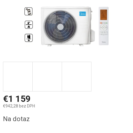
€1 159
€942,28 bez DPH
Jednotková
Na dotaz
cena: