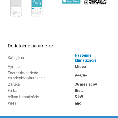
Dodatočné parametre
Nástenné
Kategória
:
klimatizácie
Výrobca
:
Midea
Energetická trieda -
A++/A+
chladenie/vykurovanie
:
Záruka
:
36 mesiacov
Farba
:
Biela
Výkon klimatizácie
:
5 kW
Wi-Fi
:
áno