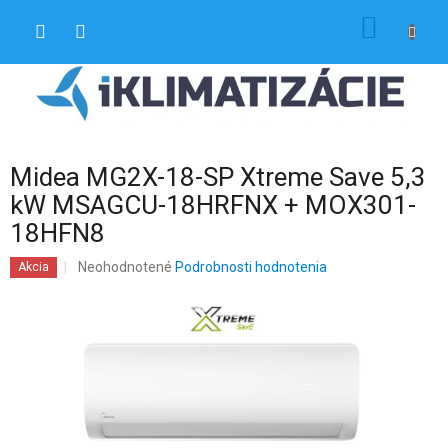
Prejsť
NÁKU
na
obsah
KOŠÍK
Midea MG2X-18-SP Xtreme Save 5,3
kW MSAGCU-18HRFNX + MOX301-
18HFN8
Priemerné
Neohodnotené
Podrobnosti hodnotenia
Akcia
hodnotenie
produktu
je
0,0
z
5
hviezdičiek.