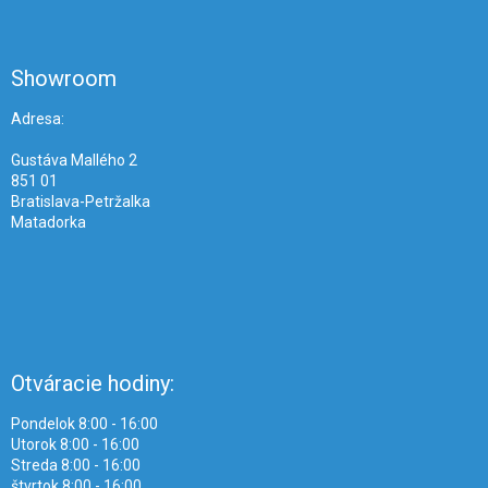
Z
á
p
ä
Showroom
t
i
Adresa:
e
Gustáva Mallého 2
851 01
Bratislava-Petržalka
Matadorka
Otváracie hodiny:
Pondelok 8:00 - 16:00
Utorok 8:00 - 16:00
Streda 8:00 - 16:00
štvrtok 8:00 - 16:00