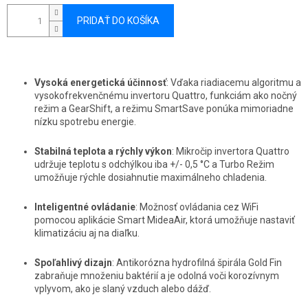
PRIDAŤ DO KOŠÍKA
Vysoká energetická účinnosť
: Vďaka riadiacemu algoritmu a
vysokofrekvenčnému invertoru Quattro, funkciám ako nočný
režim a GearShift, a režimu SmartSave ponúka mimoriadne
nízku spotrebu energie.
Stabilná teplota a rýchly výkon
: Mikročip invertora Quattro
udržuje teplotu s odchýlkou iba +/- 0,5 °C a Turbo Režim
umožňuje rýchle dosiahnutie maximálneho chladenia.
Inteligentné ovládanie
: Možnosť ovládania cez WiFi
pomocou aplikácie Smart MideaAir, ktorá umožňuje nastaviť
klimatizáciu aj na diaľku.
Spoľahlivý dizajn
: Antikorózna hydrofilná špirála Gold Fin
zabraňuje množeniu baktérií a je odolná voči korozívnym
vplyvom, ako je slaný vzduch alebo dážď.