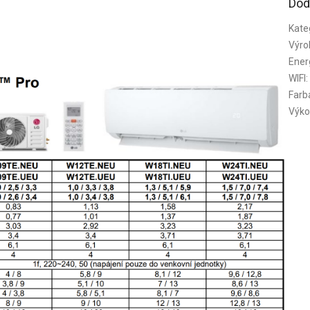
Dod
Kate
Výro
Ener
WIFI
:
Farb
Výko