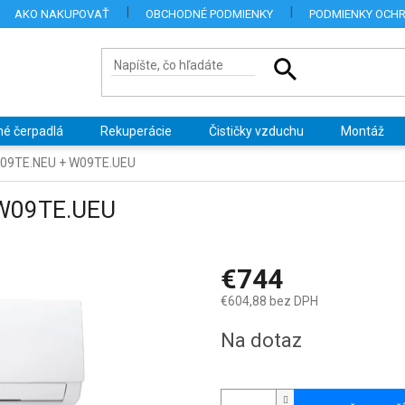
AKO NAKUPOVAŤ
OBCHODNÉ PODMIENKY
PODMIENKY OCH
né čerpadlá
Rekuperácie
Čističky vzduchu
Montáž
W09TE.NEU + W09TE.UEU
 W09TE.UEU
€744
€604,88 bez DPH
Jednotková
Na dotaz
cena: