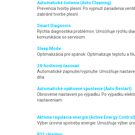
Automatické čistenie (Auto Cleaning)
Prevencia tvorby plesní: Po vypnutí zariadenia vent
zabránil tvorbe plesní.
Smart Diagnosis
Rýchla diagnostika problémov: Umožňuje rýchlu dia
komunikácie so servisom.
Sleep Mode
Optimalizácia pre spánok: Optimalizuje teplotu a h
24-hodinový časovač
Automatické zapnutie/vypnutie: Umožňuje nastaven
dňa.
Automatické opätovné spustenie (Auto Restart)
Obnovenie nastavení po výpadku: Po výpadku elektr
nastaveniam.
Aktívna regulácia energie (Active Energy Control
Výber úrovne spotreby energie: Umožňuje výber úro
R32 chladivo