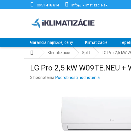
Prejsť
0951 418 814
info@iklimatizacie.sk
na
obsah
Garancia najnižšej ceny
Klimatizácie
Tepel
Domov
Klimatizácie
Split
LG Pro 2,5 kW 
LG Pro 2,5 kW W09TE.NEU +
Priemerné
3 hodnotenia
Podrobnosti hodnotenia
hodnotenie
produktu
je
3,3
z
5
hviezdičiek.