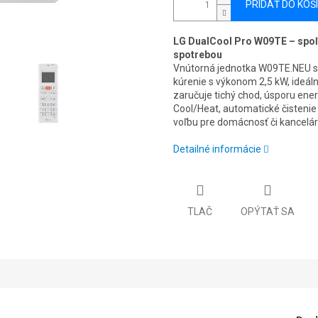
PRIDAŤ DO KOŠ
LG DualCool Pro W09TE – spoľ
spotrebou
Vnútorná jednotka W09TE.NEU s
kúrenie s výkonom 2,5 kW, ideáln
zaručuje tichý chod, úsporu ener
Cool/Heat, automatické čistenie
voľbu pre domácnosť či kancelár
Detailné informácie
TLAČ
OPÝTAŤ SA