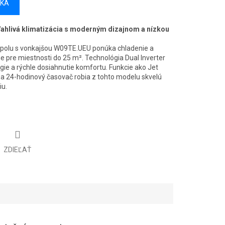
ÍKA
ahlivá klimatizácia s moderným dizajnom a nízkou
polu s vonkajšou W09TE.UEU ponúka chladenie a
e pre miestnosti do 25 m². Technológia Dual Inverter
gie a rýchle dosiahnutie komfortu. Funkcie ako Jet
 a 24-hodinový časovač robia z tohto modelu skvelú
iu.
ZDIEĽAŤ