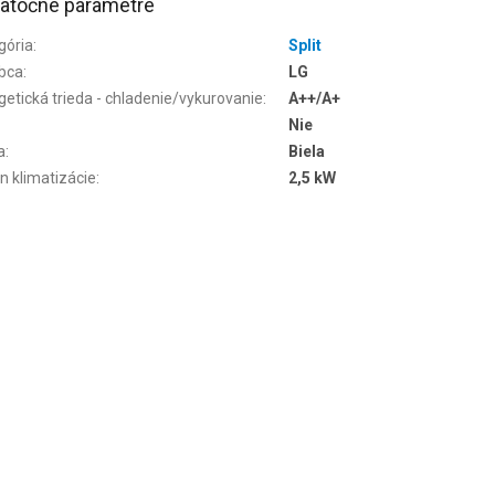
atočné parametre
gória
:
Split
bca
:
LG
getická trieda - chladenie/vykurovanie
:
A++/A+
Nie
a
:
Biela
n klimatizácie
:
2,5 kW