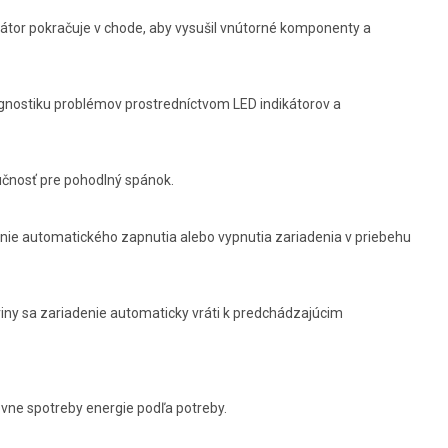
ilátor pokračuje v chode, aby vysušil vnútorné komponenty a
gnostiku problémov prostredníctvom LED indikátorov a
lučnosť pre pohodlný spánok.
ie automatického zapnutia alebo vypnutia zariadenia v priebehu
iny sa zariadenie automaticky vráti k predchádzajúcim
)
vne spotreby energie podľa potreby.