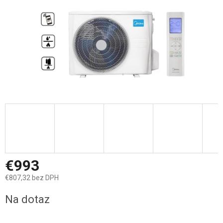
€993
€807,32 bez DPH
Jednotková
Na dotaz
cena: