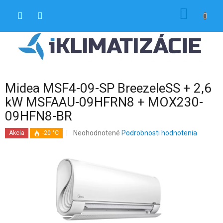
Prejsť
NÁKU
na
obsah
KOŠÍK
Midea MSF4-09-SP BreezeleSS + 2,6
kW MSFAAU-09HFRN8 + MOX230-
09HFN8-BR
Priemerné
Neohodnotené
Podrobnosti hodnotenia
Akcia
-20 °C
hodnotenie
produktu
je
0,0
z
5
hviezdičiek.