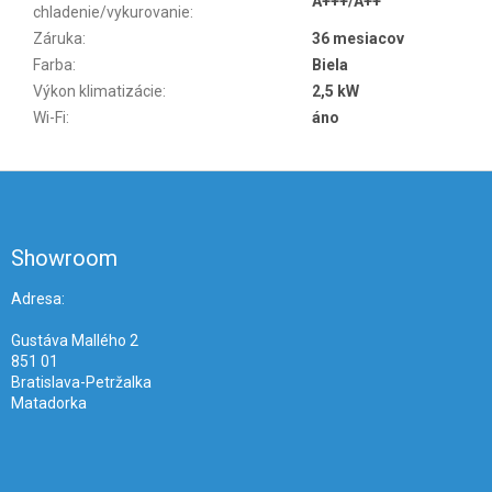
A+++/A++
chladenie/vykurovanie
:
Záruka
:
36 mesiacov
Farba
:
Biela
Výkon klimatizácie
:
2,5 kW
Wi-Fi
:
áno
Z
á
p
ä
Showroom
t
i
Adresa:
e
Gustáva Mallého 2
851 01
Bratislava-Petržalka
Matadorka