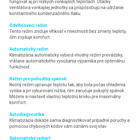
fungovať aj pri nízkych vonkajších teplotách. Otáčky
ventilátora vonkajšej jednotky sa prispôsobujú na udržanie
konštantného kondenzačného tlaku.
Odvlhčovací režim
Tento režim znižuje vlhkosť v miestnosti bez zmeny teploty,
čím zvyšuje komfort.
Automatický režim
Klimatizácia automaticky vyberá vhodný režim prevádzky,
vrátane automatického vysúšania výparníka pre optimálnu
funkčnosť.
Režim pre pohodlný spánok
Nočný režim upravuje teplotu tak, aby bola počas chladenia
vyššia a pri vykurovaní nižšia, čím zaručuje pokojný spánok.
Môžete si nastaviť vlastnú teplotnú krivku pre maximálny
komfort.
Autodiagnostika
Klimatizácia dokáže sama diagnostikovať prípadné poruchy a
pomocou chybových kódov vám oznámi svoj stav.
Automatický reštart