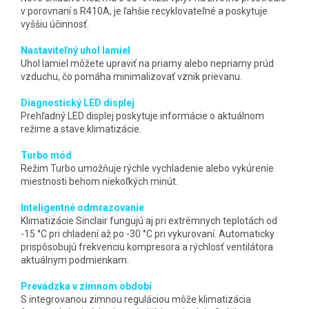
v porovnaní s R410A, je ľahšie recyklovateľné a poskytuje
vyššiu účinnosť.
Nastaviteľný uhol lamiel
Uhol lamiel môžete upraviť na priamy alebo nepriamy prúd
vzduchu, čo pomáha minimalizovať vznik prievanu.
Diagnostický LED displej
Prehľadný LED displej poskytuje informácie o aktuálnom
režime a stave klimatizácie.
Turbo mód
Režim Turbo umožňuje rýchle vychladenie alebo vykúrenie
miestnosti behom niekoľkých minút.
Inteligentné odmrazovanie
Klimatizácie Sinclair fungujú aj pri extrémnych teplotách od
-15 °C pri chladení až po -30 °C pri vykurovaní. Automaticky
prispôsobujú frekvenciu kompresora a rýchlosť ventilátora
aktuálnym podmienkam.
Prevádzka v zimnom období
S integrovanou zimnou reguláciou môže klimatizácia