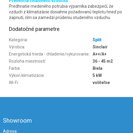
Prevencia chladného vzduchu
Predhriatie medeného potrubia výparníka zabezpečí, že
vzduch z klimatizácie dosiahne požadovanú teplotu hneď po
zapnutí, čím sa zamedzí prúdeniu studeného vzduchu.
Dodatočné parametre
Kategória
:
Split
Výrobca
:
Sinclair
Energetická trieda - chladenie/vykurovanie
:
A++/A+
Rozloha miestností
:
36 - 45 m2
Farba
:
Biela
Výkon klimatizácie
:
5 kW
Wi-Fi
:
voliteľne
Z
á
p
ä
Showroom
t
i
Adresa: