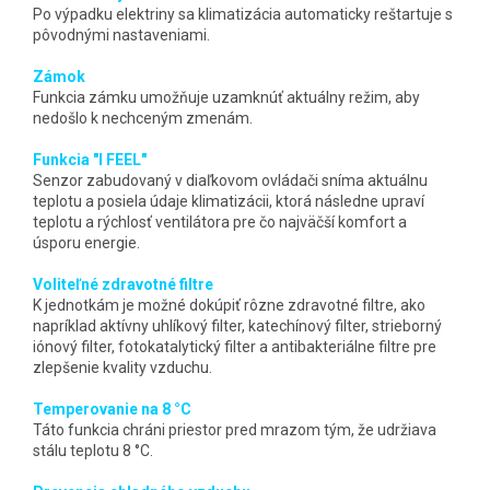
Po výpadku elektriny sa klimatizácia automaticky reštartuje s
pôvodnými nastaveniami.
Zámok
Funkcia zámku umožňuje uzamknúť aktuálny režim, aby
nedošlo k nechceným zmenám.
Funkcia "I FEEL"
Senzor zabudovaný v diaľkovom ovládači sníma aktuálnu
teplotu a posiela údaje klimatizácii, ktorá následne upraví
teplotu a rýchlosť ventilátora pre čo najväčší komfort a
úsporu energie.
Voliteľné zdravotné filtre
K jednotkám je možné dokúpiť rôzne zdravotné filtre, ako
napríklad aktívny uhlíkový filter, katechínový filter, strieborný
iónový filter, fotokatalytický filter a antibakteriálne filtre pre
zlepšenie kvality vzduchu.
Temperovanie na 8 °C
Táto funkcia chráni priestor pred mrazom tým, že udržiava
stálu teplotu 8 °C.