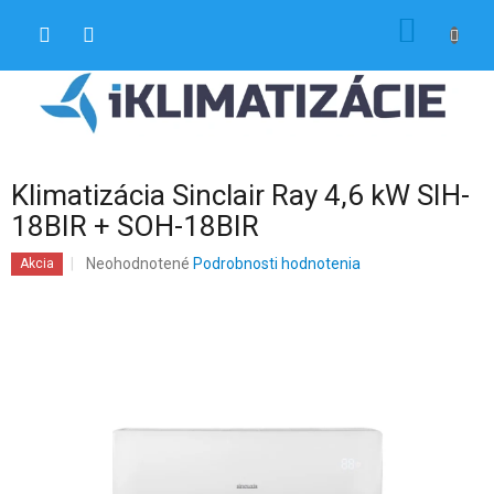
Prejsť
NÁKU
na
obsah
KOŠÍK
Klimatizácia Sinclair Ray 4,6 kW SIH-
18BIR + SOH-18BIR
Priemerné
Neohodnotené
Podrobnosti hodnotenia
Akcia
hodnotenie
produktu
je
0,0
z
5
hviezdičiek.