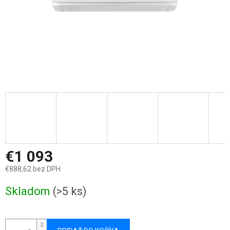
€1 093
€888,62 bez DPH
Jednotková
Skladom
(>5 ks)
cena: