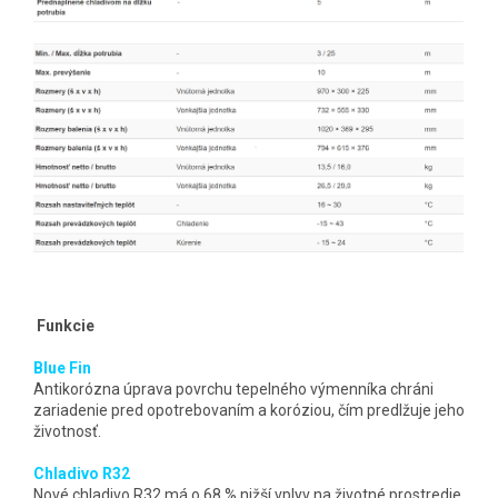
Funkcie
Blue Fin
Antikorózna úprava povrchu tepelného výmenníka chráni
zariadenie pred opotrebovaním a koróziou, čím predlžuje jeho
životnosť.
Chladivo R32
Nové chladivo R32 má o 68 % nižší vplyv na životné prostredie