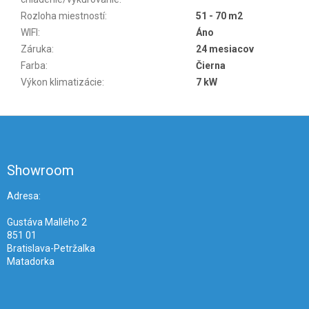
Rozloha miestností
:
51 - 70 m2
WIFI
:
Áno
Záruka
:
24 mesiacov
Farba
:
Čierna
Výkon klimatizácie
:
7 kW
Z
á
p
ä
Showroom
t
i
Adresa:
e
Gustáva Mallého 2
851 01
Bratislava-Petržalka
Matadorka