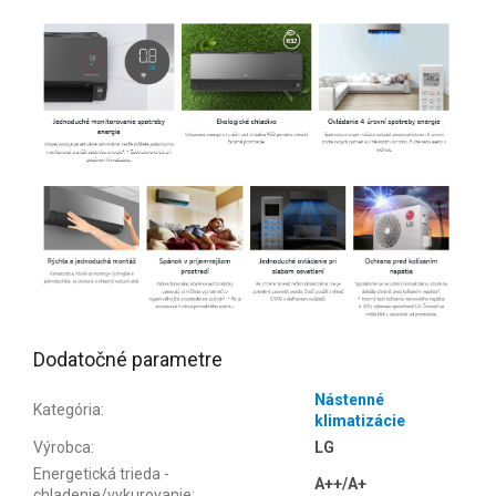
Dodatočné parametre
Nástenné
Kategória
:
klimatizácie
Výrobca
:
LG
Energetická trieda -
A++/A+
chladenie/vykurovanie
: