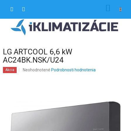
Prejsť
NÁKU
na
obsah
KOŠÍK
LG ARTCOOL 6,6 kW
AC24BK.NSK/U24
Priemerné
Neohodnotené
Podrobnosti hodnotenia
Akcia
hodnotenie
produktu
je
0,0
z
5
hviezdičiek.