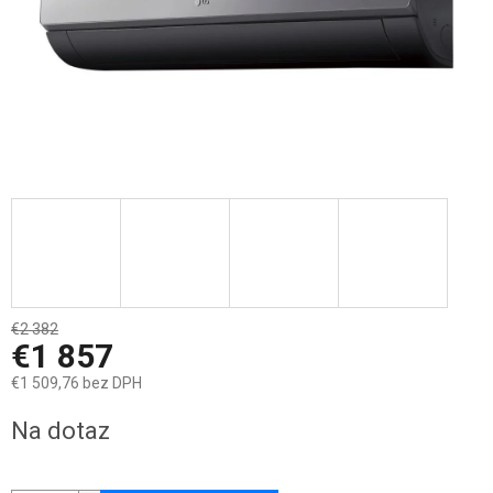
€2 382
–22 %
€1 857
€1 509,76 bez DPH
Jednotková
Na dotaz
cena: