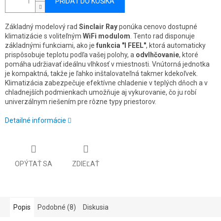
PRIDAŤ DO KOŠÍKA
Základný modelový rad
Sinclair Ray
ponúka cenovo dostupné
klimatizácie s voliteľným
WiFi modulom
. Tento rad disponuje
základnými funkciami, ako je
funkcia "I FEEL"
, ktorá automaticky
prispôsobuje teplotu podľa vašej polohy, a
odvlhčovanie
, ktoré
pomáha udržiavať ideálnu vlhkosť v miestnosti. Vnútorná jednotka
je kompaktná, takže je ľahko inštalovateľná takmer kdekoľvek.
Klimatizácia zabezpečuje efektívne chladenie v teplých dňoch a v
chladnejších podmienkach umožňuje aj vykurovanie, čo ju robí
univerzálnym riešením pre rôzne typy priestorov.
Detailné informácie
OPÝTAŤ SA
ZDIEĽAŤ
Popis
Podobné (8)
Diskusia