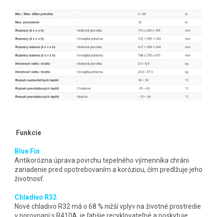
Funkcie
Blue Fin
Antikorózna úprava povrchu tepelného výmenníka chráni
zariadenie pred opotrebovaním a koróziou, čím predlžuje jeho
životnosť.
Chladivo R32
Nové chladivo R32 má o 68 % nižší vplyv na životné prostredie
v porovnaní s R410A, je ľahšie recyklovateľné a poskytuje