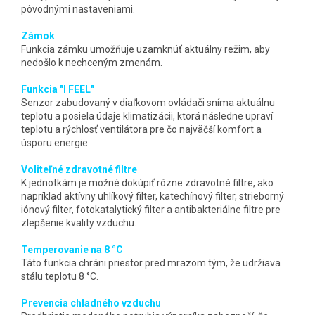
pôvodnými nastaveniami.
Zámok
Funkcia zámku umožňuje uzamknúť aktuálny režim, aby
nedošlo k nechceným zmenám.
Funkcia "I FEEL"
Senzor zabudovaný v diaľkovom ovládači sníma aktuálnu
teplotu a posiela údaje klimatizácii, ktorá následne upraví
teplotu a rýchlosť ventilátora pre čo najväčší komfort a
úsporu energie.
Voliteľné zdravotné filtre
K jednotkám je možné dokúpiť rôzne zdravotné filtre, ako
napríklad aktívny uhlíkový filter, katechínový filter, strieborný
iónový filter, fotokatalytický filter a antibakteriálne filtre pre
zlepšenie kvality vzduchu.
Temperovanie na 8 °C
Táto funkcia chráni priestor pred mrazom tým, že udržiava
stálu teplotu 8 °C.
Prevencia chladného vzduchu