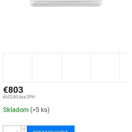
€803
€652,85 bez DPH
Jednotková
Skladom
(>5 ks)
cena: