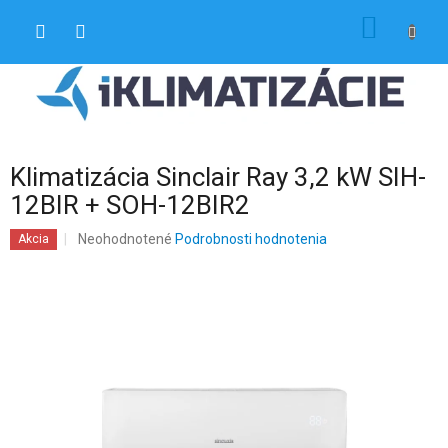
Prejsť
NÁKU
na
obsah
KOŠÍK
Klimatizácia Sinclair Ray 3,2 kW SIH-
12BIR + SOH-12BIR2
Priemerné
Neohodnotené
Podrobnosti hodnotenia
Akcia
hodnotenie
produktu
je
0,0
z
5
hviezdičiek.