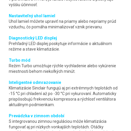
vyššiu účinnosť.
Nastaviteľný uhol lamiel
Uhol lamiel môžete upraviť na priamy alebo nepriamy prúd
vzduchu, čo pomáha minimalizovať vznik prievanu.
Diagnostický LED displej
Prehľadný LED displej poskytuje informácie o aktuálnom
režime a stave klimatizácie.
Turbo mód
Režim Turbo umožňuje rýchle vychladenie alebo vykúrenie
miestnosti behom niekoľkých minút.
Inteligentné odmrazovanie
Klimatizácie Sinclair fungujú aj pri extrémnych teplotách od
-15 °C pri chladení až po -30 °C pri vykurovaní. Automaticky
prispôsobujú frekvenciu kompresora a rýchlosť ventilátora
aktuálnym podmienkam.
Prevádzka v zimnom období
S integrovanou zimnou reguláciou môže klimatizácia
fungovať aj pri nízkych vonkajších teplotách. Otáčky