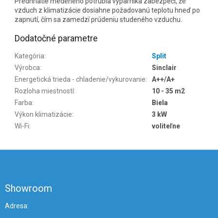
Predhriatie medeného potrubia výparníka zabezpečí, že
vzduch z klimatizácie dosiahne požadovanú teplotu hneď po
zapnutí, čím sa zamedzí prúdeniu studeného vzduchu.
Dodatočné parametre
Kategória
:
Split
Výrobca
:
Sinclair
Energetická trieda - chladenie/vykurovanie
:
A++/A+
Rozloha miestností
:
10 - 35 m2
Farba
:
Biela
Výkon klimatizácie
:
3 kW
Wi-Fi
:
voliteľne
Z
á
p
ä
Showroom
t
i
Adresa: