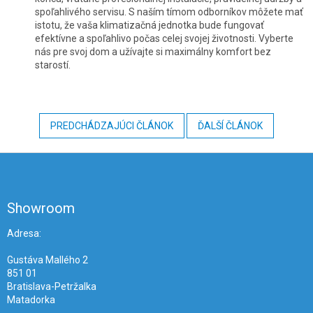
spoľahlivého servisu. S naším tímom odborníkov môžete mať
istotu, že vaša klimatizačná jednotka bude fungovať
efektívne a spoľahlivo počas celej svojej životnosti. Vyberte
nás pre svoj dom a užívajte si maximálny komfort bez
starostí.
PREDCHÁDZAJÚCI ČLÁNOK
ĎALŠÍ ČLÁNOK
Z
á
p
ä
Showroom
t
i
Adresa:
e
Gustáva Mallého 2
851 01
Bratislava-Petržalka
Matadorka