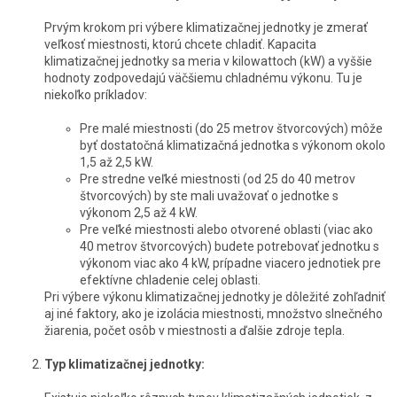
Prvým krokom pri výbere klimatizačnej jednotky je zmerať
veľkosť miestnosti, ktorú chcete chladiť. Kapacita
klimatizačnej jednotky sa meria v kilowattoch (kW) a vyššie
hodnoty zodpovedajú väčšiemu chladnému výkonu. Tu je
niekoľko príkladov:
Pre malé miestnosti (do 25 metrov štvorcových) môže
byť dostatočná klimatizačná jednotka s výkonom okolo
1,5 až 2,5 kW.
Pre stredne veľké miestnosti (od 25 do 40 metrov
štvorcových) by ste mali uvažovať o jednotke s
výkonom 2,5 až 4 kW.
Pre veľké miestnosti alebo otvorené oblasti (viac ako
40 metrov štvorcových) budete potrebovať jednotku s
výkonom viac ako 4 kW, prípadne viacero jednotiek pre
efektívne chladenie celej oblasti.
Pri výbere výkonu klimatizačnej jednotky je dôležité zohľadniť
aj iné faktory, ako je izolácia miestnosti, množstvo slnečného
žiarenia, počet osôb v miestnosti a ďalšie zdroje tepla.
Typ klimatizačnej jednotky: