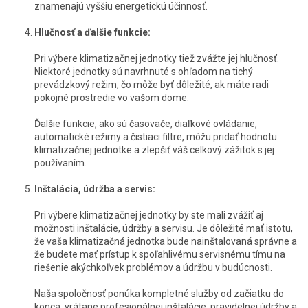
znamenajú vyššiu energetickú účinnosť.
Hlučnosť a ďalšie funkcie:
Pri výbere klimatizačnej jednotky tiež zvážte jej hlučnosť.
Niektoré jednotky sú navrhnuté s ohľadom na tichý
prevádzkový režim, čo môže byť dôležité, ak máte radi
pokojné prostredie vo vašom dome.
Ďalšie funkcie, ako sú časovače, diaľkové ovládanie,
automatické režimy a čistiaci filtre, môžu pridať hodnotu
klimatizačnej jednotke a zlepšiť váš celkový zážitok s jej
používaním.
Inštalácia, údržba a servis:
Pri výbere klimatizačnej jednotky by ste mali zvážiť aj
možnosti inštalácie, údržby a servisu. Je dôležité mať istotu,
že vaša klimatizačná jednotka bude nainštalovaná správne a
že budete mať prístup k spoľahlivému servisnému tímu na
riešenie akýchkoľvek problémov a údržbu v budúcnosti.
Naša spoločnosť ponúka kompletné služby od začiatku do
konca, vrátane profesionálnej inštalácie, pravidelnej údržby a