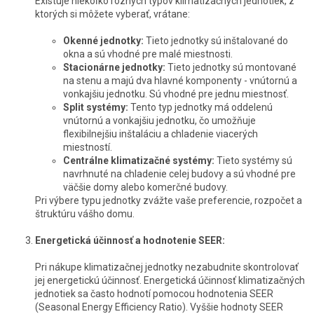
Existuje niekoľko rôznych typov klimatizačných jednotiek, z
ktorých si môžete vyberať, vrátane:
Okenné jednotky:
Tieto jednotky sú inštalované do
okna a sú vhodné pre malé miestnosti.
Stacionárne jednotky:
Tieto jednotky sú montované
na stenu a majú dva hlavné komponenty - vnútornú a
vonkajšiu jednotku. Sú vhodné pre jednu miestnosť.
Split systémy:
Tento typ jednotky má oddelenú
vnútornú a vonkajšiu jednotku, čo umožňuje
flexibilnejšiu inštaláciu a chladenie viacerých
miestností.
Centrálne klimatizačné systémy:
Tieto systémy sú
navrhnuté na chladenie celej budovy a sú vhodné pre
väčšie domy alebo komerčné budovy.
Pri výbere typu jednotky zvážte vaše preferencie, rozpočet a
štruktúru vášho domu.
Energetická účinnosť a hodnotenie SEER:
Pri nákupe klimatizačnej jednotky nezabudnite skontrolovať
jej energetickú účinnosť. Energetická účinnosť klimatizačných
jednotiek sa často hodnotí pomocou hodnotenia SEER
(Seasonal Energy Efficiency Ratio). Vyššie hodnoty SEER