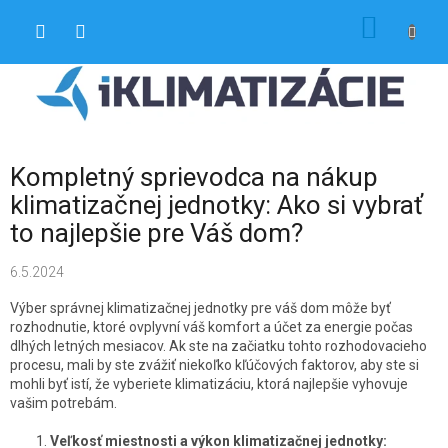
Prejsť
NÁKU
na
obsah
KOŠÍK
Kompletný sprievodca na nákup
klimatizačnej jednotky: Ako si vybrať
to najlepšie pre Váš dom?
6.5.2024
Výber správnej klimatizačnej jednotky pre váš dom môže byť
rozhodnutie, ktoré ovplyvní váš komfort a účet za energie počas
dlhých letných mesiacov. Ak ste na začiatku tohto rozhodovacieho
procesu, mali by ste zvážiť niekoľko kľúčových faktorov, aby ste si
mohli byť istí, že vyberiete klimatizáciu, ktorá najlepšie vyhovuje
vašim potrebám.
Veľkosť miestnosti a výkon klimatizačnej jednotky: