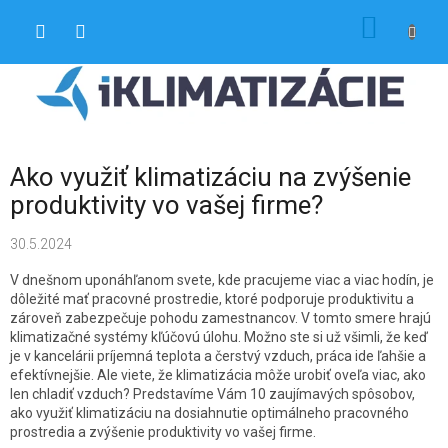
Prejsť
NÁKU
na
obsah
KOŠÍK
Ako využiť klimatizáciu na zvýšenie
produktivity vo vašej firme?
30.5.2024
V dnešnom uponáhľanom svete, kde pracujeme viac a viac hodín, je
dôležité mať pracovné prostredie, ktoré podporuje produktivitu a
zároveň zabezpečuje pohodu zamestnancov. V tomto smere hrajú
klimatizačné systémy kľúčovú úlohu. Možno ste si už všimli, že keď
je v kancelárii príjemná teplota a čerstvý vzduch, práca ide ľahšie a
efektívnejšie. Ale viete, že klimatizácia môže urobiť oveľa viac, ako
len chladiť vzduch? Predstavíme Vám 10 zaujímavých spôsobov,
ako využiť klimatizáciu na dosiahnutie optimálneho pracovného
prostredia a zvýšenie produktivity vo vašej firme.