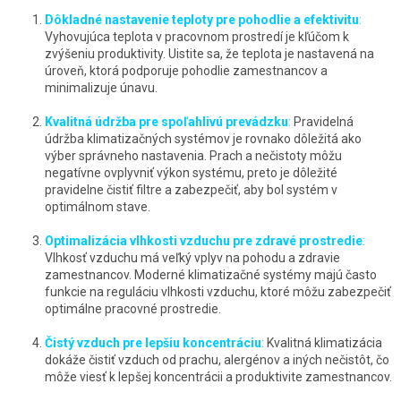
Dôkladné nastavenie teploty pre pohodlie a efektivitu
:
Vyhovujúca teplota v pracovnom prostredí je kľúčom k
zvýšeniu produktivity. Uistite sa, že teplota je nastavená na
úroveň, ktorá podporuje pohodlie zamestnancov a
minimalizuje únavu.
Kvalitná údržba pre spoľahlivú prevádzku
:
Pravidelná
údržba klimatizačných systémov je rovnako dôležitá ako
výber správneho nastavenia. Prach a nečistoty môžu
negatívne ovplyvniť výkon systému, preto je dôležité
pravidelne čistiť filtre a zabezpečiť, aby bol systém v
optimálnom stave.
Optimalizácia vlhkosti vzduchu pre zdravé prostredie
:
Vlhkosť vzduchu má veľký vplyv na pohodu a zdravie
zamestnancov. Moderné klimatizačné systémy majú často
funkcie na reguláciu vlhkosti vzduchu, ktoré môžu zabezpečiť
optimálne pracovné prostredie.
Čistý vzduch pre lepšiu koncentráciu
:
Kvalitná klimatizácia
dokáže čistiť vzduch od prachu, alergénov a iných nečistôt, čo
môže viesť k lepšej koncentrácii a produktivite zamestnancov.