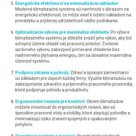
Energetická efektívnosť na minimalizáciu nákladov
:
Moderné klimatizačné systémy sú navrhnuté s dôrazom na
energetickú efektívnosť, čo môže viesť k nižším nákladom na
prevádzku a zvýšenej udržateľnosti vášho podnikania.
Optimalizácia výkonu pre maximálnu efektivitu
:
Pri výbere
klimatizačného systému je dôležité zvážiť jeho výkon, aby bol
schopný účinne chladiť váš pracovný priestor. Zvolenie
správneho výkonu zabezpečí primerané chladenie bez
nadmerného plytvania energiou, čím sa dosiahne maximálna
účinnosť systému.
Podpora zdravia a pohody
:
Zdraví a spokojní zamestnanci
sú základom pre úspech každej firmy. Využite klimatizáciu na
zabezpečenie zdravého a príjemného pracovného prostredia,
ktoré podporuje pohodu a produktivitu.
Ergonomické riešenia pre komfort
:
Okrem klimatizácie
môžete investovať do ergonomických riešení, ako sú
špeciálne pracovné stoly a stoličky, ktoré zlepšujú pohodlie a
minimalizujú riziko zranení spojených s opakovanými
pohybmi.
Osvedčené postupy a inovácie
:
Nezabúdajte sledovať