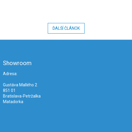
ĎALŠÍ ČLÁNOK
Z
á
p
ä
Showroom
t
i
Adresa:
e
Gustáva Mallého 2
851 01
Bratislava-Petržalka
Matadorka