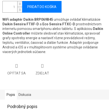
PRIDAŤ DO KOŠÍKA
WiFi adaptér Daikin BRP069B45
umožňuje ovládať klimatizácie
Daikin Sensira FTXF-D
a
Eco Sensira FTXC-D
prostredníctvom
internetu pomocou smartphonu alebo tabletu. S aplikáciou
Daikin
Online Controller
môžete sledovať stav klimatizácie, spravovať
grafy spotreby energie a nastaviť rôzne prevádzkové režimy,
teplotu, ventilátor, časovač a ďalšie funkcie. Adaptér podporuje
Android a iOS a v multisplitovom systéme umožňuje ovládanie
viacerých jednotiek súčasne.
OPÝTAŤ SA
ZDIEĽAŤ
Popis
Diskusia
Podrobný popis