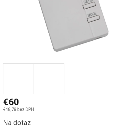
€60
€48,78 bez DPH
Jednotková
Na dotaz
cena: