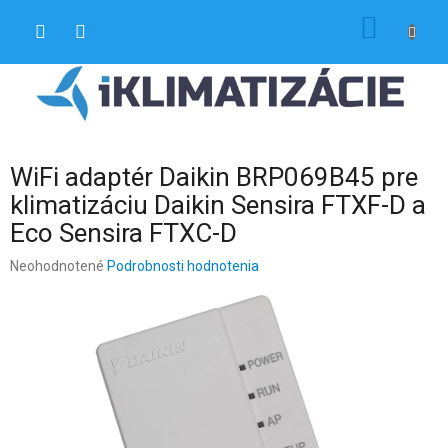
Prejsť
NÁKU
na
obsah
KOŠÍK
WiFi adaptér Daikin BRP069B45 pre
klimatizáciu Daikin Sensira FTXF-D a
Eco Sensira FTXC-D
Priemerné
Neohodnotené
Podrobnosti hodnotenia
hodnotenie
produktu
je
0,0
z
5
hviezdičiek.