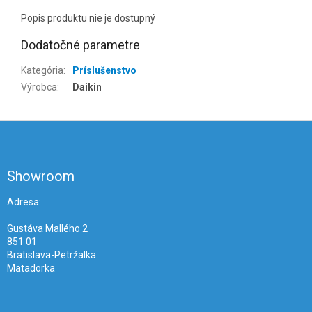
Popis produktu nie je dostupný
Dodatočné parametre
Kategória
:
Príslušenstvo
Výrobca
:
Daikin
Z
á
p
ä
Showroom
t
i
Adresa:
e
Gustáva Mallého 2
851 01
Bratislava-Petržalka
Matadorka