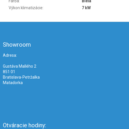
Farba
:
Biela
Výkon klimatizácie
:
7 kW
Z
á
p
ä
Showroom
t
i
Adresa:
e
Gustáva Mallého 2
851 01
Bratislava-Petržalka
Matadorka
Otváracie hodiny: