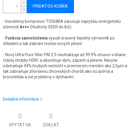
PRIDAŤ DO KOŠÍKA
- Inovatívny kompresor TOSHIBA zaručuje najvyššiu energetickú
účinnosť
A+++
(Hodnoty SEER do 8,6)
-
Funkcia samočistenia
vysuší orosený tepelný výmenník po
chladení a tak zabráni tvorbe nových plesní
- Nový Ultra Pure filter PM 2.5 neutralizuje až 99.9% vírusov vrátane
vtáčej chrípky H5N1 a absorbuje dym, zápach a plesne. Navyše
odstraňuje 94% hrubých nečistôt s priemerom menším ako 2,5µm a
tak zabraňuje zhoršeniu chronických chorôb ako sú astma a
bronchitída a iné problémy s dýchaním
Detailné informácie
OPÝTAŤ SA
ZDIEĽAŤ