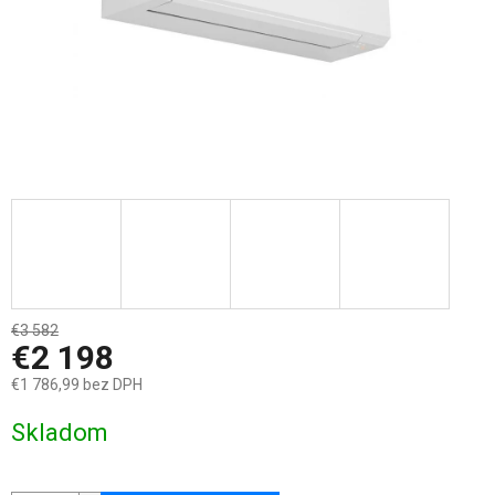
€3 582
–38 %
€2 198
€1 786,99 bez DPH
Jednotková
Skladom
cena: