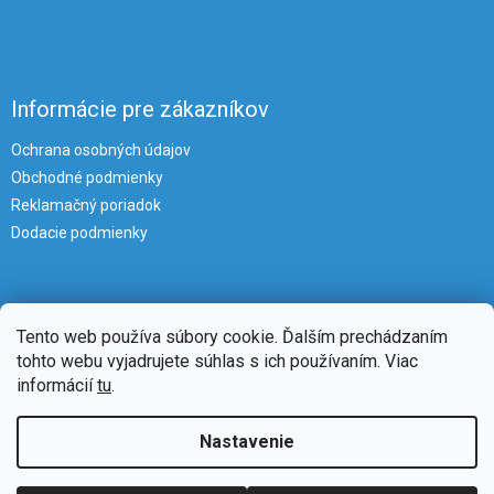
Informácie pre zákazníkov
Ochrana osobných údajov
Obchodné podmienky
Reklamačný poriadok
Dodacie podmienky
Tento web používa súbory cookie. Ďalším prechádzaním
tohto webu vyjadrujete súhlas s ich používaním. Viac
informácií
tu
.
Vytvoril Shoptet
Nastavenie
Copyright 2026
iKlimatizacie
. Všetky práva vyhradené.
Upraviť