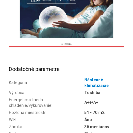
Dodatočné parametre
Nástenné
Kategória
:
klimatizácie
Výrobca
:
Toshiba
Energetická trieda -
A++/A+
chladenie/vykurovanie
:
Rozloha miestností
:
51 - 70 m2
WIFI
:
Áno
Záruka
:
36 mesiacov