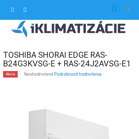
Prejsť
NÁKU
na
obsah
KOŠÍK
TOSHIBA SHORAI EDGE RAS-
B24G3KVSG-E + RAS-24J2AVSG-E1
Priemerné
Neohodnotené
Podrobnosti hodnotenia
Akcia
hodnotenie
produktu
je
0,0
z
5
hviezdičiek.