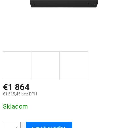
€1 864
€1 515,45 bez DPH
Jednotková
Skladom
cena: