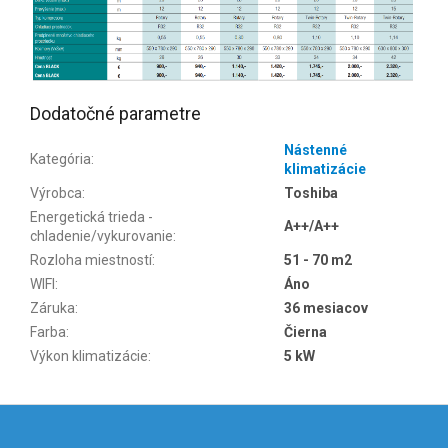
Dodatočné parametre
Nástenné
Kategória
:
klimatizácie
Výrobca
:
Toshiba
Energetická trieda -
A++/A++
chladenie/vykurovanie
:
Rozloha miestností
:
51 - 70 m2
WIFI
:
Áno
Záruka
:
36 mesiacov
Farba
:
Čierna
Výkon klimatizácie
:
5 kW
Z
á