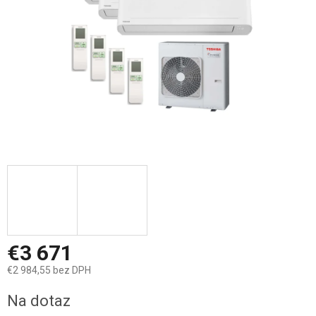
€3 671
€2 984,55 bez DPH
Jednotková
Na dotaz
cena: