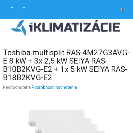
Prejsť
NÁKU
na
obsah
KOŠÍK
Toshiba multisplit RAS-4M27G3AVG-
E 8 kW + 3x 2,5 kW SEIYA RAS-
B10B2KVG-E2 + 1x 5 kW SEIYA RAS-
B18B2KVG-E2
Priemerné
Neohodnotené
Podrobnosti hodnotenia
hodnotenie
produktu
je
0,0
z
5
hviezdičiek.