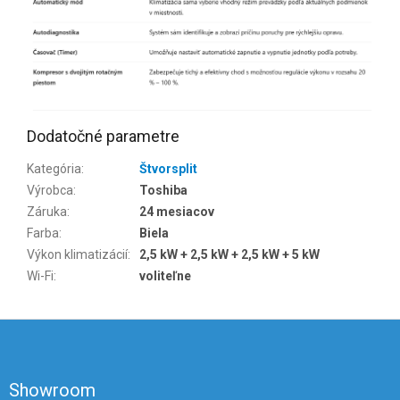
Dodatočné parametre
Kategória
:
Štvorsplit
Výrobca
:
Toshiba
Záruka
:
24 mesiacov
Farba
:
Biela
Výkon klimatizácií
:
2,5 kW + 2,5 kW + 2,5 kW + 5 kW
Wi-Fi
:
voliteľne
Z
á
p
ä
Showroom