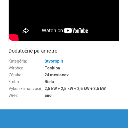
Dodatočné parametre
Kategória
:
Štvorsplit
Výrobca
:
Toshiba
Záruka
:
24 mesiacov
Farba
:
Biela
Výkon klimatizácií
:
2,5 kW + 2,5 kW + 2,5 kW + 3,5 kW
Wi-Fi
:
áno
Z
á
p