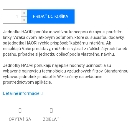
PRIDAŤ DO KOŠÍKA
Jednotka HAORI ponúka inovatívnu koncepciu dizajnu s použitím
látky. Vďaka dvom látkovým poťahom, ktoré sú súčasťou dodávky,
sa jednotka HAORI rýchlo prispôsobí každému interiéru. Ak
nespĺňajú Vaše predstavy, môžete si vybrať z ďalších štyroch farieb
poťahu, prípadne si jednotku obliecť podľa vlastného, návrhu.
Jednotky HAORI ponúkajú najlepšie hodnoty účinnosti a sú
vybavené najnovšou technológiou vzduchových filtrov. Štandardnou
výbavou jednotiek je adaptér WiFi určený na ovládanie
prostredníctvom aplikácie.
Detailné informácie
OPÝTAŤ SA
ZDIEĽAŤ