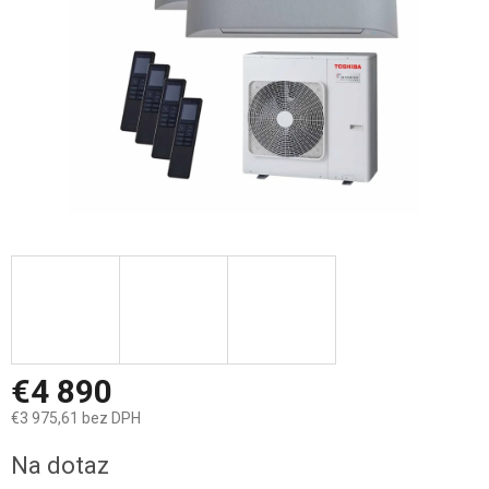
€4 890
€3 975,61 bez DPH
Jednotková
Na dotaz
cena: