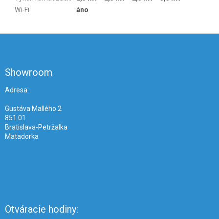
Wi-Fi
:
áno
Z
á
p
ä
Showroom
t
i
Adresa:
e
Gustáva Mallého 2
851 01
Bratislava-Petržalka
Matadorka
Otváracie hodiny: