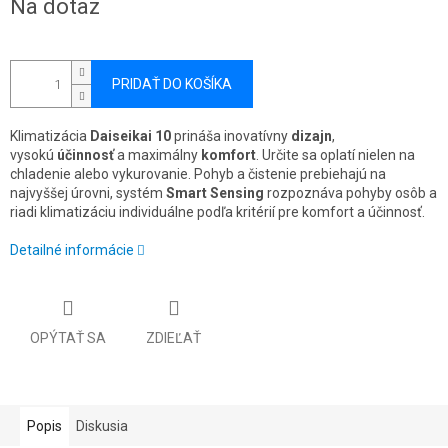
Na dotaz
cena:
PRIDAŤ DO KOŠÍKA
Klimatizácia
Daiseikai 10
prináša inovatívny
dizajn
,
vysokú
účinnosť
a maximálny
komfort
. Určite sa oplatí nielen na
chladenie alebo vykurovanie. Pohyb a čistenie prebiehajú na
najvyššej úrovni, systém
Smart Sensing
rozpoznáva pohyby osôb a
riadi klimatizáciu individuálne podľa kritérií pre komfort a účinnosť.
Detailné informácie
OPÝTAŤ SA
ZDIEĽAŤ
Popis
Diskusia