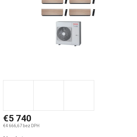
hviezdičiek.
€5 740
€4 666,67 bez DPH
Jednotková