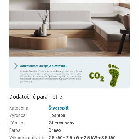
Dodatočné parametre
Kategória
:
Štvorsplit
Výrobca
:
Toshiba
Záruka
:
24 mesiacov
Farba
:
Drevo
Výkon klimatizácií
:
2,5 kW + 2,5 kW + 2,5 kW + 3,5 kW