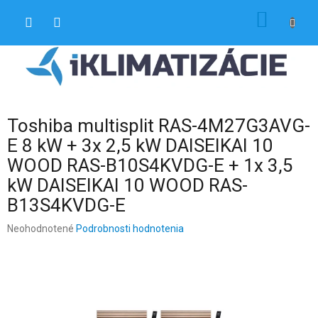
Prejsť
NÁKU
na
obsah
KOŠÍK
Toshiba multisplit RAS-4M27G3AVG-
E 8 kW + 3x 2,5 kW DAISEIKAI 10
WOOD RAS-B10S4KVDG-E + 1x 3,5
kW DAISEIKAI 10 WOOD RAS-
B13S4KVDG-E
Priemerné
Neohodnotené
Podrobnosti hodnotenia
hodnotenie
produktu
je
0,0
z
5