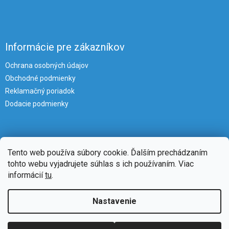
Informácie pre zákazníkov
Ochrana osobných údajov
Obchodné podmienky
Reklamačný poriadok
Dodacie podmienky
Tento web používa súbory cookie. Ďalším prechádzaním
tohto webu vyjadrujete súhlas s ich používaním. Viac
informácií
tu
.
Vytvoril Shoptet
Nastavenie
Copyright 2026
iKlimatizacie
. Všetky práva vyhradené.
Upraviť